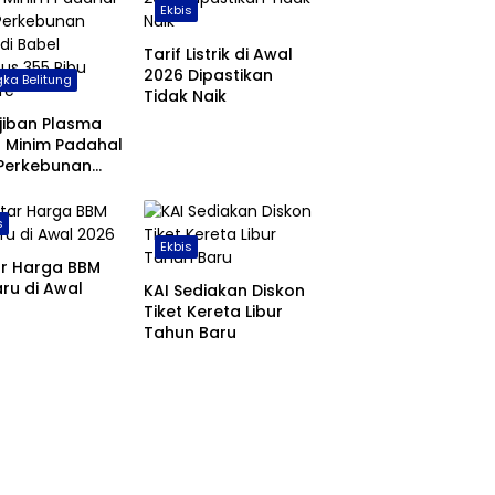
Ekbis
Tarif Listrik di Awal
2026 Dipastikan
ka Belitung
Tidak Naik
jiban Plasma
 Minim Padahal
 Perkebunan
 di Babel
us 355 Ribu
s
are
Ekbis
ar Harga BBM
ru di Awal
KAI Sediakan Diskon
Tiket Kereta Libur
Tahun Baru