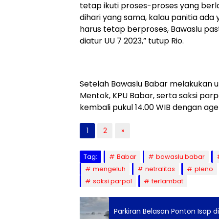
tetap ikuti proses-proses yang berl
dihari yang sama, kalau panitia ada 
harus tetap berproses, Bawaslu pas
diatur UU 7 2023,” tutup Rio.
Setelah Bawaslu Babar melakukan 
Mentok, KPU Babar, serta saksi parp
kembali pukul 14.00 WIB dengan a
1
2
»
Tag:
Babar
bawaslu babar
mengeluh
netralitas
pleno
saksi parpol
terlambat
Parkiran Belasan Ponton Isap d