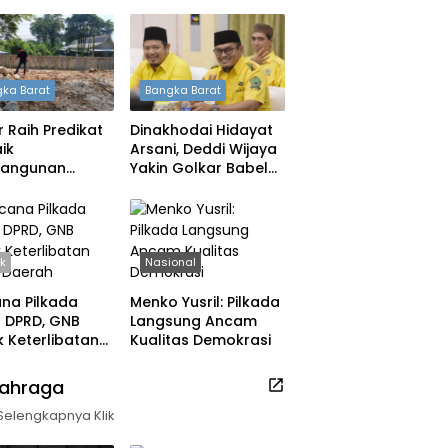
ka Barat
Bangka Barat
 Raih Predikat
Dinakhodai Hidayat
ik
Arsani, Deddi Wijaya
angunan
Yakin Golkar Babel
h, DPRD: Tak
Bangkit
 Berpuas Diri
ik
Nasional
na Pilkada
Menko Yusril: Pilkada
ih DPRD, GNB
Langsung Ancam
 Keterlibatan
Kualitas Demokrasi
k Daerah
lahraga
Selengkapnya Klik