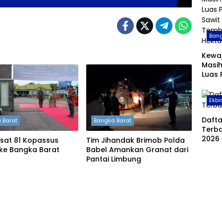
Bang
Kewa
Masih
Luas
Sawit
Temb
Ekbi
Hekt
Daft
 Barat
Bangka Barat
Terba
2026
sat 81 Kopassus
Tim Jihandak Brimob Polda
 ke Bangka Barat
Babel Amankan Granat dari
Pantai Limbung