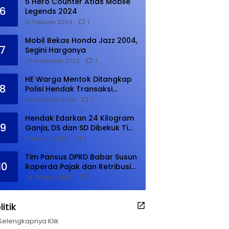
5 Hero Counter Atlas Mobile
6
Legends 2024
21 Februari 2024
1
Mobil Bekas Honda Jazz 2004,
7
Segini Harganya
26 November 2023
1
HE Warga Mentok Ditangkap
8
Polisi Hendak Transaksi
Narkoba di Kampung Tanjung
9 November 2023
1
Hendak Edarkan 24 Kilogram
9
Ganja, DS dan SD Dibekuk Tim
Gabungan
1 Februari 2024
1
Tim Pansus DPRD Babar Susun
10
Raperda Pajak dan Retribusi
Daerah, Harus Selesai Januari
24 Oktober 2023
1
2024
litik
Selengkapnya Klik