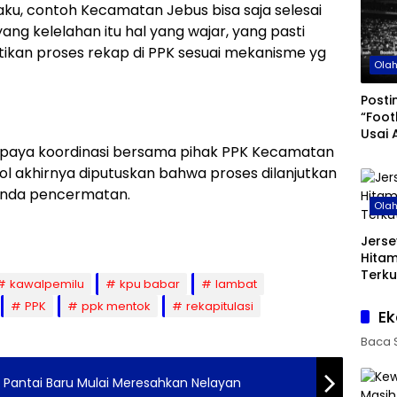
aku, contoh Kecamatan Jebus bisa saja selesai
yang kelelahan itu hal yang wajar, yang pasti
tikan proses rekap di PPK sesuai mekanisme yg
Ola
Posti
“Foot
Usai 
upaya koordinasi bersama pihak PPK Kecamatan
di Pi
ol akhirnya diputuskan bahwa proses dilanjutkan
genda pencermatan.
Ola
Jerse
Hita
Terku
kawalpemilu
kpu babar
lambat
PPK
ppk mentok
rekapitulasi
Ek
Baca 
i Pantai Baru Mulai Meresahkan Nelayan