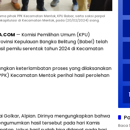
ma pihak PPK Kecamatan Mentok, KPU Babar, serta saksi parpol
ekapitulasi di Kecamatan Mentok, pada (20/02/2024) siang.
A.COM
— Komisi Pemilihan Umum (KPU)
vinsi Kepulauan Bangka Belitung (Babel) telah
asil pemilu serentak tahun 2024 di Kecamatan
ngkan keterlambatan proses yang dilaksanakan
PPK) Kecamatan Mentok perihal hasil perolehan
tai Golkar, Alpian. Dirinya mengungkapkan bahwa
Po
ngumumkan hasil tersebut pada hari Kamis
Baca 
tan Jebus hasil sudah bisa didapat pada hari