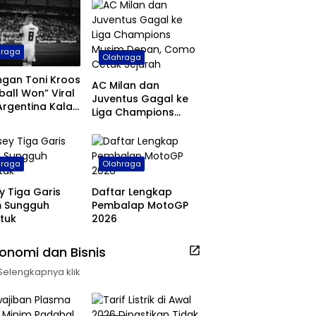
hraga
Olahraga
ngan Toni Kroos
AC Milan dan
ball Won” Viral
Juventus Gagal ke
Argentina Kalah
Liga Champions
ala Dunia 2026
Musim Depan, Como
Cetak Sejarah
hraga
Olahraga
y Tiga Garis
Daftar Lengkap
m Sungguh
Pembalap MotoGP
tuk
2026
onomi dan Bisnis
Selengkapnya klik