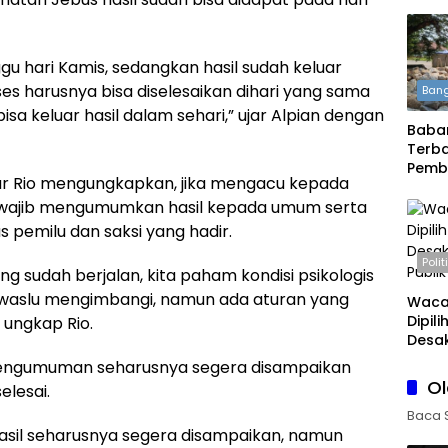
gu hari Kamis, sedangkan hasil sudah keluar
s harusnya bisa diselesaikan dihari yang sama
Bang
sa keluar hasil dalam sehari,” ujar Alpian dengan
Babar
Terba
Pemb
ar Rio mengungkapkan, jika mengacu kepada
Daera
wajib mengumumkan hasil kepada umum serta
Boleh
pemilu dan saksi yang hadir.
Polit
 sudah berjalan, kita paham kondisi psikologis
Bawaslu mengimbangi, namun ada aturan yang
Waca
Dipil
 ungkap Rio.
Desak
Publi
pengumuman seharusnya segera disampaikan
O
elesai.
Baca 
asil seharusnya segera disampaikan, namun