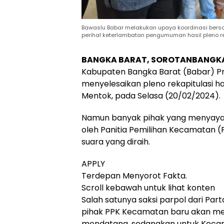
Bawaslu Babar melakukan upaya koordinasi bersa
perihal keterlambatan pengumuman hasil pleno r
BANGKA BARAT, SOROTANBANGK
Kabupaten Bangka Barat (Babar) Pro
menyelesaikan pleno rekapitulasi h
Mentok, pada Selasa (20/02/2024).
Namun banyak pihak yang menyaya
oleh Panitia Pemilihan Kecamatan (
suara yang diraih.
APPLY
Terdepan Menyorot Fakta.
Scroll kebawah untuk lihat konten
Salah satunya saksi parpol dari Par
pihak PPK Kecamatan baru akan me
mendatang, sedangkan untuk Kecama