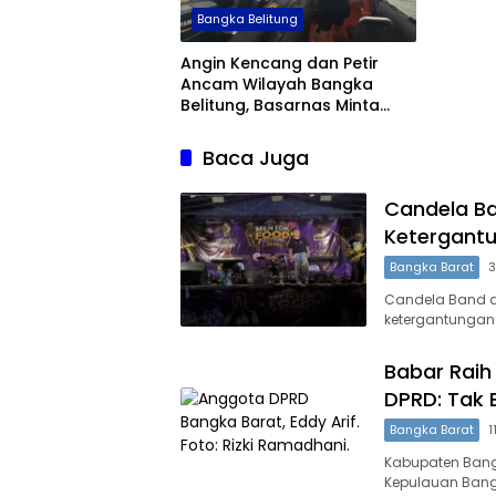
Bangka Belitung
Angin Kencang dan Petir
Ancam Wilayah Bangka
Belitung, Basarnas Minta
Masyarakat Waspada
Baca Juga
Candela Ba
Ketergant
Bangka Barat
3
Candela Band d
ketergantungan 
Babar Raih
DPRD: Tak B
Bangka Barat
1
Kabupaten Bangk
Kepulauan Bangk