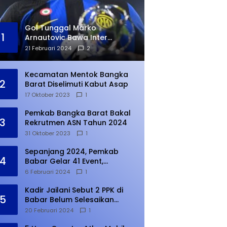
Gol Tunggal Marko
1
Arnautovic Bawa Inter
Ungguli Atletico Madrid
21 Februari 2024
2
Kecamatan Mentok Bangka
2
Barat Diselimuti Kabut Asap
17 Oktober 2023
1
Pemkab Bangka Barat Bakal
3
Rekrutmen ASN Tahun 2024
31 Oktober 2023
1
Sepanjang 2024, Pemkab
4
Babar Gelar 41 Event,
Meningkat dari Tahun Lalu
6 Februari 2024
1
Kadir Jailani Sebut 2 PPK di
5
Babar Belum Selesaikan
Rekapitulasi Penghitungan
20 Februari 2024
1
Suara