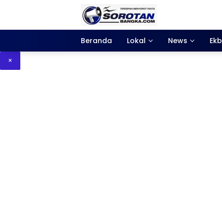
Langsung
ke
konten
Beranda
Lokal
News
Ekb
×