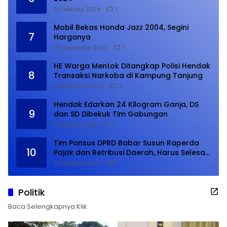
21 Februari 2024
1
Mobil Bekas Honda Jazz 2004, Segini
7
Harganya
26 November 2023
1
HE Warga Mentok Ditangkap Polisi Hendak
8
Transaksi Narkoba di Kampung Tanjung
9 November 2023
1
Hendak Edarkan 24 Kilogram Ganja, DS
9
dan SD Dibekuk Tim Gabungan
1 Februari 2024
1
Tim Pansus DPRD Babar Susun Raperda
10
Pajak dan Retribusi Daerah, Harus Selesai
Januari 2024
24 Oktober 2023
1
Politik
Baca Selengkapnya Klik