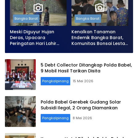
Bangka Barat
Bangka Barat
Meski Diguyur Hujan
Kenalkan Tanaman
Deras, Upacara
Endemik Bangka Barat,
Peringatan Hari Lahir
Komunitas Bonsai Lestari
Pancasila di Babar
Gelar Pameran di SMP
Berjalan Khidmat
Santa Maria
5 Debt Collector Ditangkap Polda Babel,
9 Mobil Hasil Tarikan Disita
Pangkalpinang
15 Mei 2026
Polda Babel Gerebek Gudang Solar
Subsidi Ilegal, 2 Orang Diamankan
Pangkalpinang
8 Mei 2026