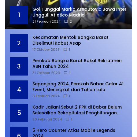
Gol Tunggal Marko Arnautovic Bawa Inter
1
Ungguli Atletico Madrid
21 Februari 2024
2
Kecamatan Mentok Bangka Barat
2
Diselimuti Kabut Asap
17 Oktober 2023
1
Pemkab Bangka Barat Bakal Rekrutmen
3
ASN Tahun 2024
31 Oktober 2023
1
Sepanjang 2024, Pemkab Babar Gelar 41
4
Event, Meningkat dari Tahun Lalu
6 Februari 2024
1
Kadir Jailani Sebut 2 PPK di Babar Belum
5
Selesaikan Rekapitulasi Penghitungan
Suara
20 Februari 2024
1
5 Hero Counter Atlas Mobile Legends
6
2024