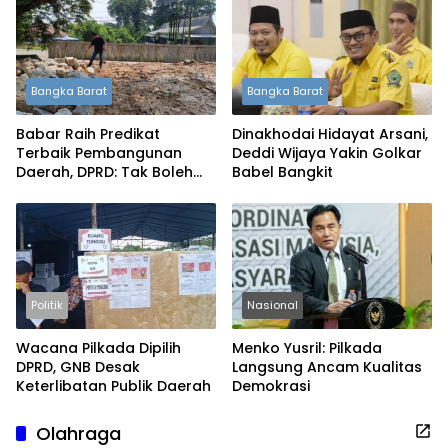
Bangka Barat
Bangka Barat
Babar Raih Predikat
Dinakhodai Hidayat Arsani,
Terbaik Pembangunan
Deddi Wijaya Yakin Golkar
Daerah, DPRD: Tak Boleh
Babel Bangkit
Berpuas Diri
Politik
Nasional
Wacana Pilkada Dipilih
Menko Yusril: Pilkada
DPRD, GNB Desak
Langsung Ancam Kualitas
Keterlibatan Publik Daerah
Demokrasi
Olahraga