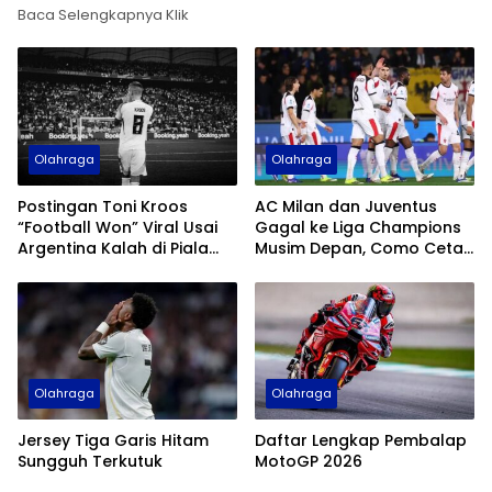
Baca Selengkapnya Klik
Olahraga
Olahraga
Postingan Toni Kroos
AC Milan dan Juventus
“Football Won” Viral Usai
Gagal ke Liga Champions
Argentina Kalah di Piala
Musim Depan, Como Cetak
Dunia 2026
Sejarah
Olahraga
Olahraga
Jersey Tiga Garis Hitam
Daftar Lengkap Pembalap
Sungguh Terkutuk
MotoGP 2026