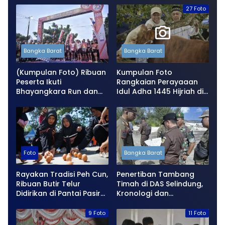
Wujudkan Keluarga yang
27 Foto
Berkualitas di Bangka
Barat
Bangka Barat
Bangka Barat
(Kumpulan Foto) Ribuan
Kumpulan Foto
Peserta Ikuti
Rangkaian Perayaaan
Bhayangkara Run dan
Idul Adha 1445 Hijriah di
Gerobakan Festival 2024
Bangka Barat
di Pantai Batu Rakit
Mentok
Foto
Bangka Barat
Rayakan Tradisi Peh Cun,
Penertiban Tambang
Ribuan Butir Telur
Timah di DAS Selindung,
Didirikan di Pantai Pasir
Kronologi dan
Padi
Kontroversi di Kawasan
Muara Sungai
9 Foto
11 Foto