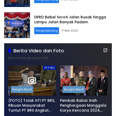
DPRD Babel Soroti Jalan Rusak hingga
Lampu Jalan Banyak Padam
Pangkalpinang
17 Mei 2026
Berita Video dan Foto
Baca Selengkapnya Klik
10 Foto
Bangka Barat
Bangka Barat
(FOTO) Tolak HTI PT BRS,
Pemkab Babar Raih
Ribuan Masyarakat
Penghargaan Manggala
Tuntut PT BRS Angkat
Karya Kencana 2024,
Kaki dari Babar
Sukirman : Mari Kita