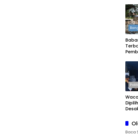
Bang
Babar
Terba
Pemb
Daera
Boleh
Polit
Waca
Dipil
Desak
Publi
O
Baca 