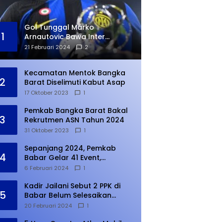
Gol Tunggal Marko
1
Arnautovic Bawa Inter
Ungguli Atletico Madrid
21 Februari 2024
2
Kecamatan Mentok Bangka
2
Barat Diselimuti Kabut Asap
17 Oktober 2023
1
Pemkab Bangka Barat Bakal
3
Rekrutmen ASN Tahun 2024
31 Oktober 2023
1
Sepanjang 2024, Pemkab
4
Babar Gelar 41 Event,
Meningkat dari Tahun Lalu
6 Februari 2024
1
Kadir Jailani Sebut 2 PPK di
5
Babar Belum Selesaikan
Rekapitulasi Penghitungan
20 Februari 2024
1
Suara