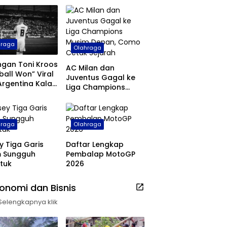
hraga
Olahraga
ngan Toni Kroos
AC Milan dan
ball Won” Viral
Juventus Gagal ke
Argentina Kalah
Liga Champions
ala Dunia 2026
Musim Depan, Como
Cetak Sejarah
hraga
Olahraga
y Tiga Garis
Daftar Lengkap
m Sungguh
Pembalap MotoGP
tuk
2026
onomi dan Bisnis
Selengkapnya klik