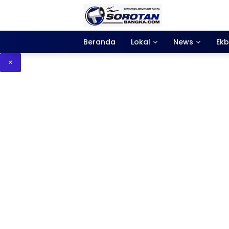
Langsung
ke
konten
Beranda
Lokal
News
Ekb
×