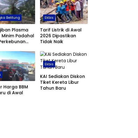
ka Belitung
Ekbis
jiban Plasma
Tarif Listrik di Awal
 Minim Padahal
2026 Dipastikan
 Perkebunan
Tidak Naik
 di Babel
us 355 Ribu
are
Ekbis
s
KAI Sediakan Diskon
Tiket Kereta Libur
ar Harga BBM
Tahun Baru
ru di Awal