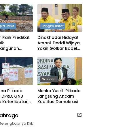
ka Barat
Bangka Barat
 Raih Predikat
Dinakhodai Hidayat
ik
Arsani, Deddi Wijaya
angunan
Yakin Golkar Babel
h, DPRD: Tak
Bangkit
 Berpuas Diri
ik
Nasional
na Pilkada
Menko Yusril: Pilkada
ih DPRD, GNB
Langsung Ancam
 Keterlibatan
Kualitas Demokrasi
k Daerah
lahraga
Selengkapnya Klik