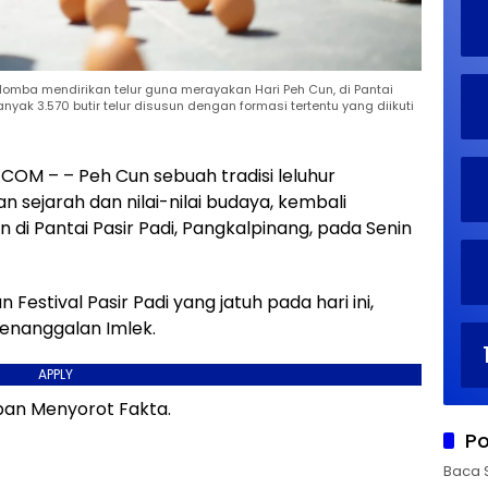
lomba mendirikan telur guna merayakan Hari Peh Cun, di Pantai
nyak 3.570 butir telur disusun dengan formasi tertentu yang diikuti
 – – Peh Cun sebuah tradisi leluhur
 sejarah dan nilai-nilai budaya, kembali
di Pantai Pasir Padi, Pangkalpinang, pada Senin
estival Pasir Padi yang jatuh pada hari ini,
penanggalan Imlek.
APPLY
an Menyorot Fakta.
Po
Baca 