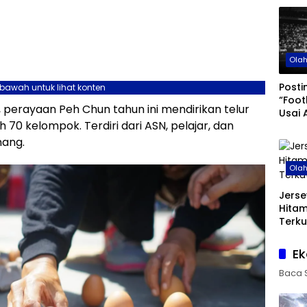
Ola
Posti
ebawah untuk lihat konten
“Foot
perayaan Peh Chun tahun ini mendirikan telur
Usai 
 70 kelompok. Terdiri dari ASN, pelajar, dan
di Pi
nang.
Ola
Jerse
Hita
Terku
Ek
Baca 