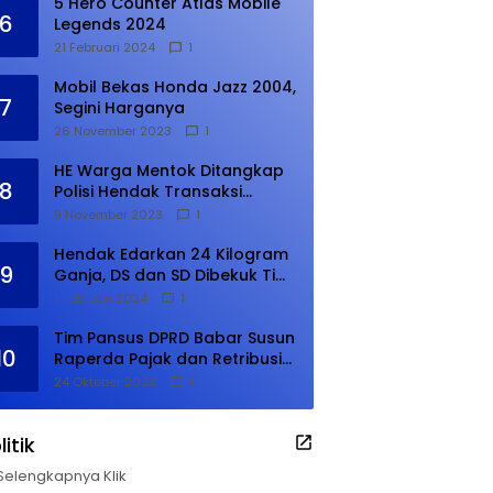
5 Hero Counter Atlas Mobile
6
Legends 2024
21 Februari 2024
1
Mobil Bekas Honda Jazz 2004,
7
Segini Harganya
26 November 2023
1
HE Warga Mentok Ditangkap
8
Polisi Hendak Transaksi
Narkoba di Kampung Tanjung
9 November 2023
1
Hendak Edarkan 24 Kilogram
9
Ganja, DS dan SD Dibekuk Tim
Gabungan
1 Februari 2024
1
Tim Pansus DPRD Babar Susun
10
Raperda Pajak dan Retribusi
Daerah, Harus Selesai Januari
24 Oktober 2023
1
2024
litik
Selengkapnya Klik