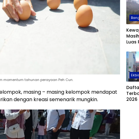
Bang
Kewa
Masih
Luas
Sawit
Temb
Hekt
Ekbi
lam momentum tahunan perayaan Peh Cun.
Daft
0 kelompok, masing – masing kelompok mendapat
Terba
dirikan dengan kreasi semenarik mungkin.
2026