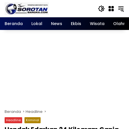
Langsung
ke
konten
Beranda
Lokal
News
Ekbis
Wisata
Olahra
Beranda
Headline
Headline
Kriminal