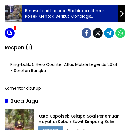
Berawal dari Laporan Bhabinkamtibmas
Polsek Mentok, Berikut Kronologis
Penangkapan Dua Koper Berisi 24 Kilogram
Ganja
1
Respon (1)
Ping-balik:
5 Hero Counter Atlas Mobile Legends 2024
- Sorotan Bangka
Komentar ditutup.
Baca Juga
Kata Kapolsek Kelapa Soal Penemuan
Mayat di Kebun Sawit Simpang Bulin
Bangka Barat
11 Juni 2026