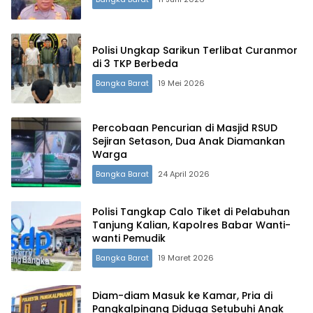
Polisi Ungkap Sarikun Terlibat Curanmor
di 3 TKP Berbeda
Bangka Barat
19 Mei 2026
Percobaan Pencurian di Masjid RSUD
Sejiran Setason, Dua Anak Diamankan
Warga
Bangka Barat
24 April 2026
Terdepan Menyorot Fakta.
Polisi Tangkap Calo Tiket di Pelabuhan
Tanjung Kalian, Kapolres Babar Wanti-
wanti Pemudik
Bangka Barat
19 Maret 2026
Diam-diam Masuk ke Kamar, Pria di
Pangkalpinang Diduga Setubuhi Anak