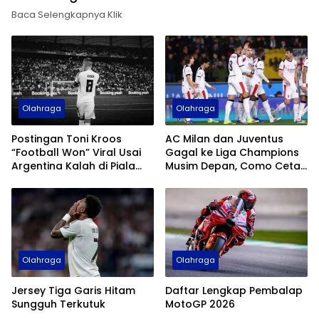
Baca Selengkapnya Klik
Olahraga
Olahraga
Postingan Toni Kroos
AC Milan dan Juventus
“Football Won” Viral Usai
Gagal ke Liga Champions
Argentina Kalah di Piala
Musim Depan, Como Cetak
Dunia 2026
Sejarah
Olahraga
Olahraga
Jersey Tiga Garis Hitam
Daftar Lengkap Pembalap
Sungguh Terkutuk
MotoGP 2026