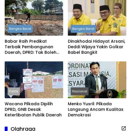
Bangka Barat
Bangka Barat
Babar Raih Predikat
Dinakhodai Hidayat Arsani,
Terbaik Pembangunan
Deddi Wijaya Yakin Golkar
Daerah, DPRD: Tak Boleh
Babel Bangkit
Berpuas Diri
Politik
Nasional
Wacana Pilkada Dipilih
Menko Yusril: Pilkada
DPRD, GNB Desak
Langsung Ancam Kualitas
Keterlibatan Publik Daerah
Demokrasi
Olahraga