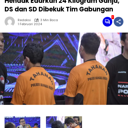
Hendak Edarkan 24 Kilogram Ganja,
DS dan SD Dibekuk Tim Gabungan
1
Redaksi
3 Min Baca
1 Februari 2024