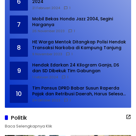
6
2024
21 Februari 2024
1
Mobil Bekas Honda Jazz 2004, Segini
7
Harganya
26 November 2023
1
HE Warga Mentok Ditangkap Polisi Hendak
8
Transaksi Narkoba di Kampung Tanjung
9 November 2023
1
Hendak Edarkan 24 Kilogram Ganja, DS
9
dan SD Dibekuk Tim Gabungan
1 Februari 2024
1
Tim Pansus DPRD Babar Susun Raperda
10
Pajak dan Retribusi Daerah, Harus Selesai
Januari 2024
24 Oktober 2023
1
Politik
Baca Selengkapnya Klik