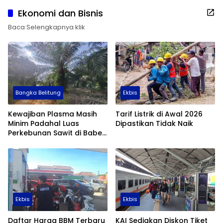
Ekonomi dan Bisnis
Baca Selengkapnya klik
Bangka Belitung
Ekbis
Kewajiban Plasma Masih
Tarif Listrik di Awal 2026
Minim Padahal Luas
Dipastikan Tidak Naik
Perkebunan Sawit di Babel
Tembus 355 Ribu Hektare
Ekbis
Ekbis
Daftar Harga BBM Terbaru
KAI Sediakan Diskon Tiket