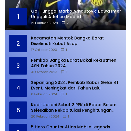
Gol Tunggal Marko Arnautovic Bawa Inter
1
Ungguli Atletico Madrid
21 Februari 2024
2
Kecamatan Mentok Bangka Barat
2
Diselimuti Kabut Asap
17 Oktober 2023
1
Pemkab Bangka Barat Bakal Rekrutmen
3
ASN Tahun 2024
31 Oktober 2023
1
Sepanjang 2024, Pemkab Babar Gelar 41
4
Event, Meningkat dari Tahun Lalu
6 Februari 2024
1
Kadir Jailani Sebut 2 PPK di Babar Belum
5
Selesaikan Rekapitulasi Penghitungan
Suara
20 Februari 2024
1
5 Hero Counter Atlas Mobile Legends