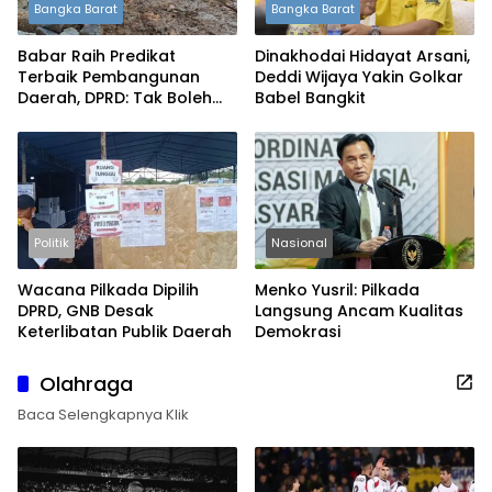
Bangka Barat
Bangka Barat
Babar Raih Predikat
Dinakhodai Hidayat Arsani,
Terbaik Pembangunan
Deddi Wijaya Yakin Golkar
Daerah, DPRD: Tak Boleh
Babel Bangkit
Berpuas Diri
Politik
Nasional
Wacana Pilkada Dipilih
Menko Yusril: Pilkada
DPRD, GNB Desak
Langsung Ancam Kualitas
Keterlibatan Publik Daerah
Demokrasi
Olahraga
Baca Selengkapnya Klik