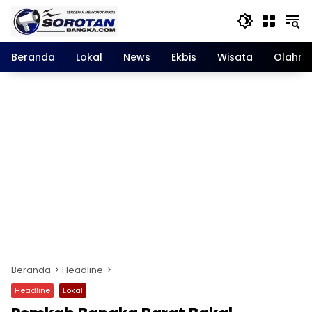
Langsung
ke
konten
Beranda
Lokal
News
Ekbis
Wisata
Olahra
Beranda
Headline
Headline
Lokal