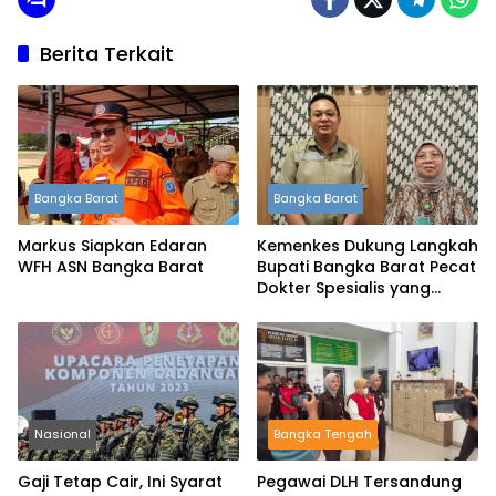
Berita Terkait
Bangka Barat
Bangka Barat
Markus Siapkan Edaran
Kemenkes Dukung Langkah
WFH ASN Bangka Barat
Bupati Bangka Barat Pecat
Dokter Spesialis yang
Mangkir Berbulan-bulan
Nasional
Bangka Tengah
Gaji Tetap Cair, Ini Syarat
Pegawai DLH Tersandung