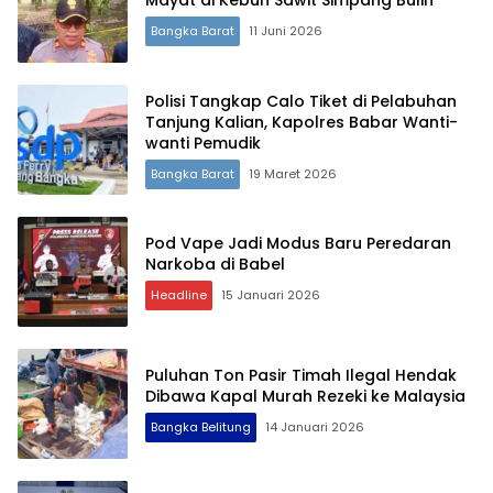
Mayat di Kebun Sawit Simpang Bulin
Bangka Barat
11 Juni 2026
Polisi Tangkap Calo Tiket di Pelabuhan
Tanjung Kalian, Kapolres Babar Wanti-
wanti Pemudik
Bangka Barat
19 Maret 2026
Pod Vape Jadi Modus Baru Peredaran
Terdepan Menyorot Fakta.
Narkoba di Babel
Headline
15 Januari 2026
Puluhan Ton Pasir Timah Ilegal Hendak
Dibawa Kapal Murah Rezeki ke Malaysia
Bangka Belitung
14 Januari 2026