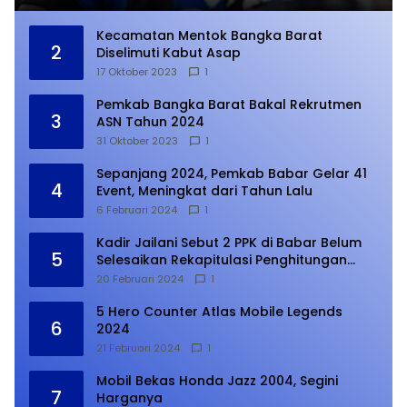
Kecamatan Mentok Bangka Barat
2
Diselimuti Kabut Asap
17 Oktober 2023
1
Pemkab Bangka Barat Bakal Rekrutmen
3
ASN Tahun 2024
31 Oktober 2023
1
Sepanjang 2024, Pemkab Babar Gelar 41
4
Event, Meningkat dari Tahun Lalu
6 Februari 2024
1
Kadir Jailani Sebut 2 PPK di Babar Belum
5
Selesaikan Rekapitulasi Penghitungan
Suara
20 Februari 2024
1
5 Hero Counter Atlas Mobile Legends
6
2024
21 Februari 2024
1
Mobil Bekas Honda Jazz 2004, Segini
7
Harganya