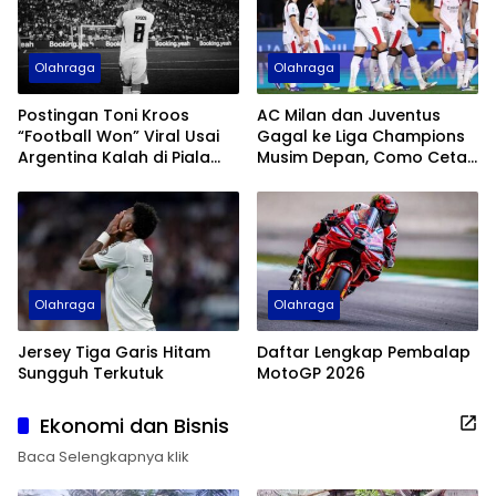
Olahraga
Olahraga
Postingan Toni Kroos
AC Milan dan Juventus
“Football Won” Viral Usai
Gagal ke Liga Champions
Argentina Kalah di Piala
Musim Depan, Como Cetak
Dunia 2026
Sejarah
Olahraga
Olahraga
Jersey Tiga Garis Hitam
Daftar Lengkap Pembalap
Sungguh Terkutuk
MotoGP 2026
Ekonomi dan Bisnis
Baca Selengkapnya klik