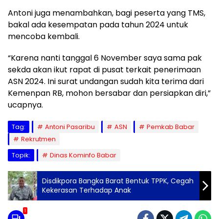
Antoni juga menambahkan, bagi peserta yang TMS,
bakal ada kesempatan pada tahun 2024 untuk
mencoba kembali.
“Karena nanti tanggal 6 November saya sama pak
sekda akan ikut rapat di pusat terkait penerimaan
ASN 2024. Ini surat undangan sudah kita terima dari
Kemenpan RB, mohon bersabar dan persiapkan diri,”
ucapnya.
Tag:
Antoni Pasaribu
ASN
Pemkab Babar
Rekrutmen
Topik:
Dinas Kominfo Babar
Disdikpora Bangka Barat Bentuk TPPK, Cegah
Kekerasan Terhadap Anak
1