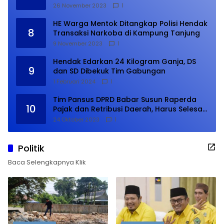
26 November 2023
1
HE Warga Mentok Ditangkap Polisi Hendak
8
Transaksi Narkoba di Kampung Tanjung
9 November 2023
1
Hendak Edarkan 24 Kilogram Ganja, DS
9
dan SD Dibekuk Tim Gabungan
1 Februari 2024
1
Tim Pansus DPRD Babar Susun Raperda
10
Pajak dan Retribusi Daerah, Harus Selesai
Januari 2024
24 Oktober 2023
1
Politik
Baca Selengkapnya Klik