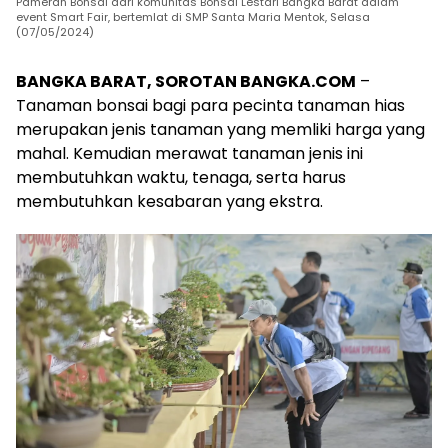
Pameran Bonsai dari komunitas Bonsai Lestari Bangka Barat dalam
event Smart Fair, bertemlat di SMP Santa Maria Mentok, Selasa
(07/05/2024)
BANGKA BARAT, SOROTAN BANGKA.COM
–
Tanaman bonsai bagi para pecinta tanaman hias
merupakan jenis tanaman yang memliki harga yang
mahal. Kemudian merawat tanaman jenis ini
membutuhkan waktu, tenaga, serta harus
membutuhkan kesabaran yang ekstra.