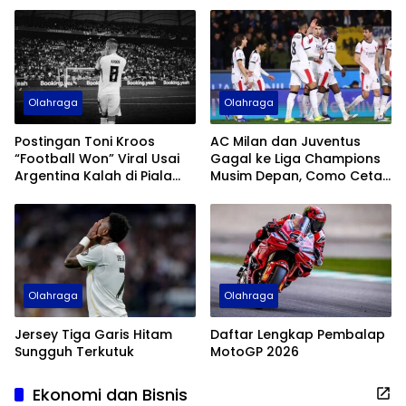
Olahraga
Olahraga
Postingan Toni Kroos
AC Milan dan Juventus
“Football Won” Viral Usai
Gagal ke Liga Champions
Argentina Kalah di Piala
Musim Depan, Como Cetak
Dunia 2026
Sejarah
Olahraga
Olahraga
Jersey Tiga Garis Hitam
Daftar Lengkap Pembalap
Sungguh Terkutuk
MotoGP 2026
Ekonomi dan Bisnis