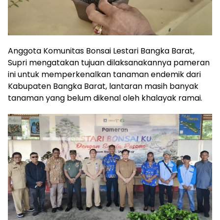
Anggota Komunitas Bonsai Lestari Bangka Barat,
Supri mengatakan tujuan dilaksanakannya pameran
ini untuk memperkenalkan tanaman endemik dari
Kabupaten Bangka Barat, lantaran masih banyak
tanaman yang belum dikenal oleh khalayak ramai.