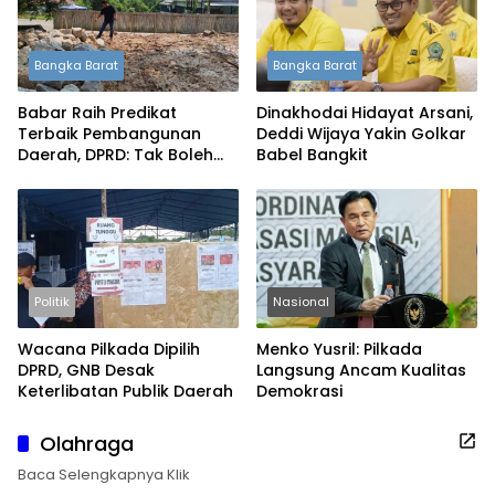
Bangka Barat
Bangka Barat
Babar Raih Predikat
Dinakhodai Hidayat Arsani,
Terbaik Pembangunan
Deddi Wijaya Yakin Golkar
Daerah, DPRD: Tak Boleh
Babel Bangkit
Berpuas Diri
Politik
Nasional
Wacana Pilkada Dipilih
Menko Yusril: Pilkada
DPRD, GNB Desak
Langsung Ancam Kualitas
Keterlibatan Publik Daerah
Demokrasi
Olahraga
Baca Selengkapnya Klik