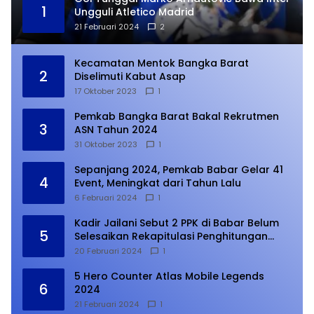
1
Ungguli Atletico Madrid
21 Februari 2024
2
Kecamatan Mentok Bangka Barat
2
Diselimuti Kabut Asap
17 Oktober 2023
1
Pemkab Bangka Barat Bakal Rekrutmen
3
ASN Tahun 2024
31 Oktober 2023
1
Sepanjang 2024, Pemkab Babar Gelar 41
4
Event, Meningkat dari Tahun Lalu
6 Februari 2024
1
Kadir Jailani Sebut 2 PPK di Babar Belum
5
Selesaikan Rekapitulasi Penghitungan
Suara
20 Februari 2024
1
5 Hero Counter Atlas Mobile Legends
6
2024
21 Februari 2024
1