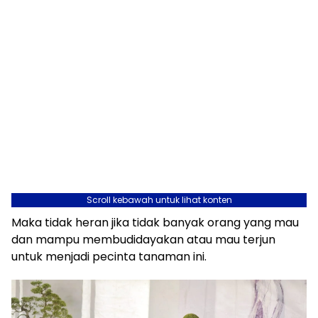
Scroll kebawah untuk lihat konten
Maka tidak heran jika tidak banyak orang yang mau
dan mampu membudidayakan atau mau terjun
untuk menjadi pecinta tanaman ini.