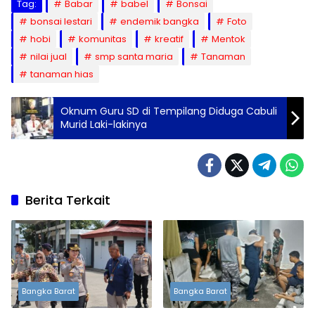
Tag:
Babar
babel
Bonsai
bonsai lestari
endemik bangka
Foto
hobi
komunitas
kreatif
Mentok
nilai jual
smp santa maria
Tanaman
tanaman hias
Oknum Guru SD di Tempilang Diduga Cabuli
Murid Laki-lakinya
Berita Terkait
Bangka Barat
Bangka Barat