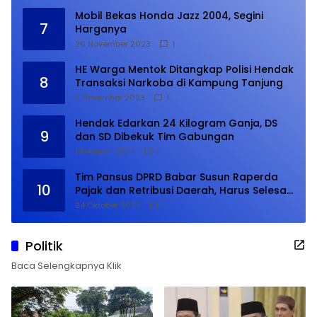
Mobil Bekas Honda Jazz 2004, Segini
7
Harganya
26 November 2023
1
HE Warga Mentok Ditangkap Polisi Hendak
8
Transaksi Narkoba di Kampung Tanjung
9 November 2023
1
Hendak Edarkan 24 Kilogram Ganja, DS
9
dan SD Dibekuk Tim Gabungan
1 Februari 2024
1
Tim Pansus DPRD Babar Susun Raperda
10
Pajak dan Retribusi Daerah, Harus Selesai
Januari 2024
24 Oktober 2023
1
Politik
Baca Selengkapnya Klik