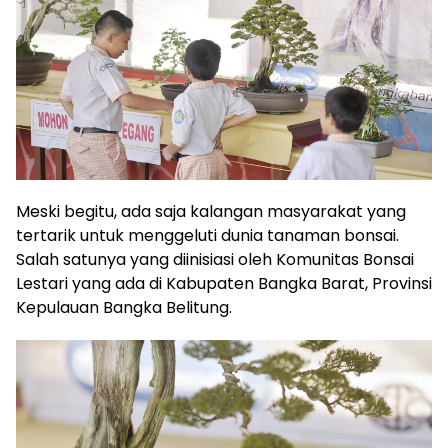
Meski begitu, ada saja kalangan masyarakat yang
tertarik untuk menggeluti dunia tanaman bonsai.
Salah satunya yang diinisiasi oleh Komunitas Bonsai
Lestari yang ada di Kabupaten Bangka Barat, Provinsi
Kepulauan Bangka Belitung.