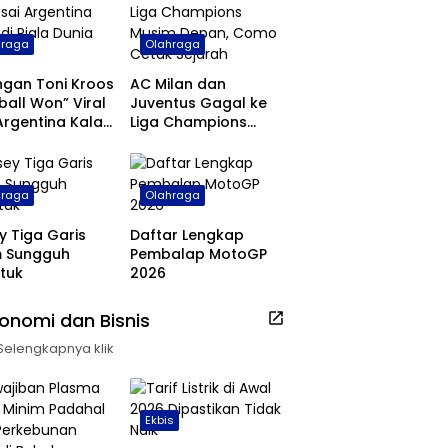
hraga
Olahraga
ngan Toni Kroos
AC Milan dan
ball Won” Viral
Juventus Gagal ke
Argentina Kalah
Liga Champions
ala Dunia 2026
Musim Depan, Como
Cetak Sejarah
hraga
Olahraga
y Tiga Garis
Daftar Lengkap
m Sungguh
Pembalap MotoGP
tuk
2026
onomi dan Bisnis
Selengkapnya klik
Ekbis