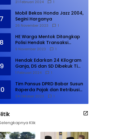
21 Februari 2024
1
Mobil Bekas Honda Jazz 2004,
7
Segini Harganya
26 November 2023
1
HE Warga Mentok Ditangkap
8
Polisi Hendak Transaksi
Narkoba di Kampung Tanjung
9 November 2023
1
Hendak Edarkan 24 Kilogram
9
Ganja, DS dan SD Dibekuk Tim
Gabungan
1 Februari 2024
1
Tim Pansus DPRD Babar Susun
10
Raperda Pajak dan Retribusi
Daerah, Harus Selesai Januari
24 Oktober 2023
1
2024
litik
Selengkapnya Klik