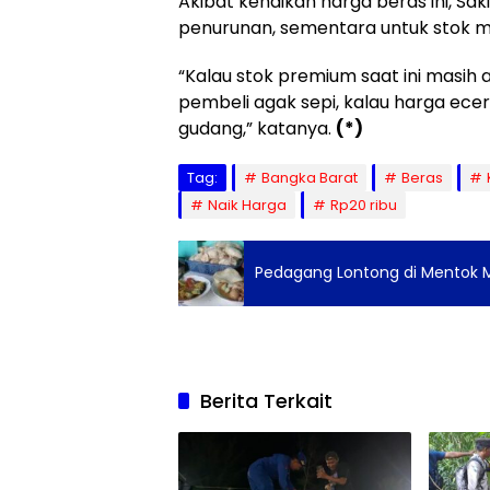
Akibat kenaikan harga beras ini, S
penurunan, sementara untuk stok m
“Kalau stok premium saat ini masih
pembeli agak sepi, kalau harga ecera
gudang,” katanya.
(*)
Tag:
Bangka Barat
Beras
Naik Harga
Rp20 ribu
Pedagang Lontong di Mentok M
Berita Terkait