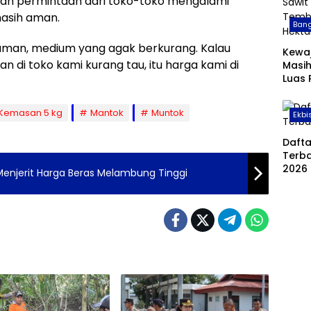
akian permintaan dari toko-toko mengalami
asih aman.
Bang
 aman, medium yang agak berkurang. Kalau
Kewa
n di toko kami kurang tau, itu harga kami di
Masih
Luas
Sawit
Temb
Kemasan 5 kg
Mantok
Muntok
Ekbi
Hekt
Daft
Terba
2026
enjerit Harga Beras Melambung Tinggi