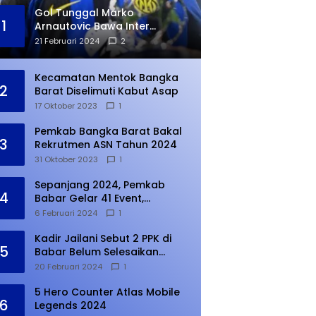
Gol Tunggal Marko
1
Arnautovic Bawa Inter
Ungguli Atletico Madrid
21 Februari 2024
2
Kecamatan Mentok Bangka
2
Barat Diselimuti Kabut Asap
17 Oktober 2023
1
Pemkab Bangka Barat Bakal
3
Rekrutmen ASN Tahun 2024
31 Oktober 2023
1
Sepanjang 2024, Pemkab
4
Babar Gelar 41 Event,
Meningkat dari Tahun Lalu
6 Februari 2024
1
Kadir Jailani Sebut 2 PPK di
5
Babar Belum Selesaikan
Rekapitulasi Penghitungan
20 Februari 2024
1
Suara
5 Hero Counter Atlas Mobile
6
Legends 2024