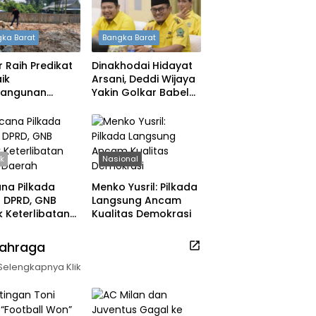
ka Barat
Bangka Barat
 Raih Predikat
Dinakhodai Hidayat
ik
Arsani, Deddi Wijaya
angunan
Yakin Golkar Babel
h, DPRD: Tak
Bangkit
 Berpuas Diri
ik
Nasional
na Pilkada
Menko Yusril: Pilkada
ih DPRD, GNB
Langsung Ancam
 Keterlibatan
Kualitas Demokrasi
k Daerah
lahraga
Selengkapnya Klik