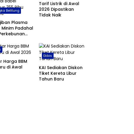
Tarif Listrik di Awal
2026 Dipastikan
ka Belitung
Tidak Naik
jiban Plasma
 Minim Padahal
 Perkebunan
 di Babel
us 355 Ribu
s
are
Ekbis
ar Harga BBM
ru di Awal
KAI Sediakan Diskon
Tiket Kereta Libur
Tahun Baru