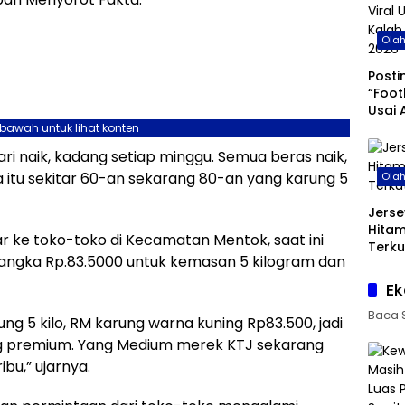
Ola
Posti
“Foot
Usai 
di Pi
ebawah untuk lihat konten
hari naik, kadang setiap minggu. Semua beras naik,
 itu sekitar 60-an sekarang 80-an yang karung 5
Ola
Jerse
Hita
 ke toko-toko di Kecamatan Mentok, saat ini
Terku
iangka Rp.83.5000 untuk kemasan 5 kilogram dan
Ek
Baca 
ng 5 kilo, RM karung warna kuning Rp83.500, jadi
ng premium. Yang Medium merek KTJ sekarang
ibu,” ujarnya.