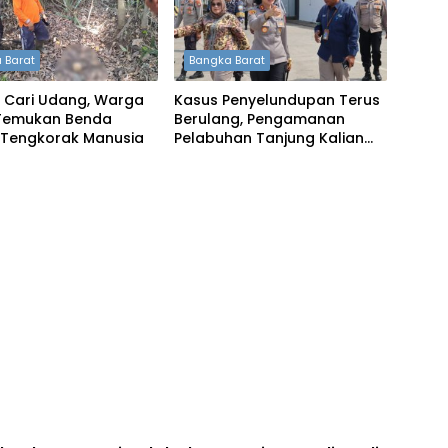
 Barat
Bangka Barat
 Cari Udang, Warga
Kasus Penyelundupan Terus
Temukan Benda
Berulang, Pengamanan
 Tengkorak Manusia
Pelabuhan Tanjung Kalian
Kini Diperketat