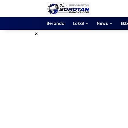
Langsung
ke
konten
Beranda
Lokal
News
Ekb
×