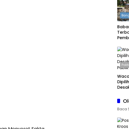
Bang
Babar
Terba
Pemb
Daera
Boleh
Polit
Waca
Dipil
Desak
Publi
O
Baca 
an Menyorot Fakta.