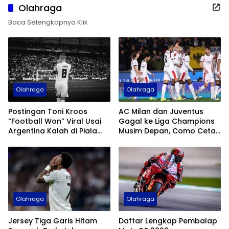
Olahraga
Baca Selengkapnya Klik
Olahraga
Olahraga
Postingan Toni Kroos
AC Milan dan Juventus
“Football Won” Viral Usai
Gagal ke Liga Champions
Argentina Kalah di Piala
Musim Depan, Como Cetak
Dunia 2026
Sejarah
Olahraga
Olahraga
Jersey Tiga Garis Hitam
Daftar Lengkap Pembalap