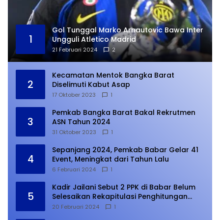
Gol Tunggal Marko Arnautovic Bawa Inter
1
Ungguli Atletico Madrid
21 Februari 2024
2
Kecamatan Mentok Bangka Barat
2
Diselimuti Kabut Asap
17 Oktober 2023
1
Pemkab Bangka Barat Bakal Rekrutmen
3
ASN Tahun 2024
31 Oktober 2023
1
Sepanjang 2024, Pemkab Babar Gelar 41
4
Event, Meningkat dari Tahun Lalu
6 Februari 2024
1
Kadir Jailani Sebut 2 PPK di Babar Belum
5
Selesaikan Rekapitulasi Penghitungan
Suara
20 Februari 2024
1