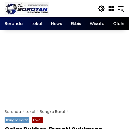
Langsung
ke
konten
Beranda
Lokal
News
Ekbis
Wisata
Olahra
Beranda
Lokal
Bangka Barat
Bangka Barat
Lokal