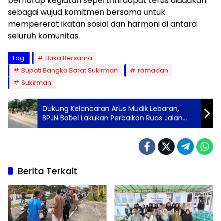
berharap kegiatan seperti ini dapat terus diadakan
sebagai wujud komitmen bersama untuk
mempererat ikatan sosial dan harmoni di antara
seluruh komunitas.
Tag:
Buka Bersama
Bupati Bangka Barat Sukirman
ramadan
Sukirman
Dukung Kelancaran Arus Mudik Lebaran,
BPJN Babel Lakukan Perbaikan Ruas Jalan
Rusak di Bangka Barat
Berita Terkait