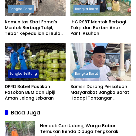
Bangka Barat
Bangka Barat
Komunitas Sbat Fama’s
IHC RSBT Mentok Berbagi
Mentok Berbagi Takjil,
Takjil dan Bukber Anak
Tebar Kepedulian di Bulan
Panti Asuhan
Ramadan
Bangka Belitung
Bangka Barat
DPRD Babel Pastikan
Samsir Dorong Persatuan
Pasokan BBM dan Elpiji
Masyarakat Bangka Barat
Aman Jelang Lebaran
Hadapi Tantangan
Ekonomi hingga Situasi
Global
Baca Juga
Hendak Cari Udang, Warga Babar
Temukan Benda Diduga Tengkorak