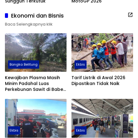
Sungguh Terkutuk
MotoGP 2026
Ekonomi dan Bisnis
Baca Selengkapnya klik
Bangka Belitung
Ekbis
Kewajiban Plasma Masih
Tarif Listrik di Awal 2026
Minim Padahal Luas
Dipastikan Tidak Naik
Perkebunan Sawit di Babel
Tembus 355 Ribu Hektare
Ekbis
Ekbis