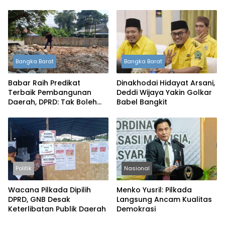
Bangka Barat
Bangka Barat
Babar Raih Predikat
Dinakhodai Hidayat Arsani,
Terbaik Pembangunan
Deddi Wijaya Yakin Golkar
Daerah, DPRD: Tak Boleh
Babel Bangkit
Berpuas Diri
Politik
Nasional
Wacana Pilkada Dipilih
Menko Yusril: Pilkada
DPRD, GNB Desak
Langsung Ancam Kualitas
Keterlibatan Publik Daerah
Demokrasi