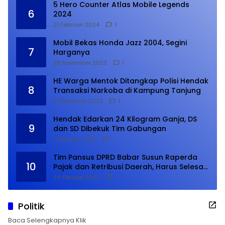
5 Hero Counter Atlas Mobile Legends
6
2024
21 Februari 2024
1
Mobil Bekas Honda Jazz 2004, Segini
7
Harganya
26 November 2023
1
HE Warga Mentok Ditangkap Polisi Hendak
8
Transaksi Narkoba di Kampung Tanjung
9 November 2023
1
Hendak Edarkan 24 Kilogram Ganja, DS
9
dan SD Dibekuk Tim Gabungan
1 Februari 2024
1
Tim Pansus DPRD Babar Susun Raperda
10
Pajak dan Retribusi Daerah, Harus Selesai
Januari 2024
24 Oktober 2023
1
Politik
Baca Selengkapnya Klik