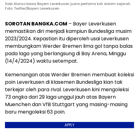
Xabi Alonso bawa Bayern Leverkusen juara pertama kali dalam sejarah.
Foto: Twitter/Bayern Leverkusen.
SOROTAN BANGKA.COM
– Bayer Leverkusen
memastikan diri menjadi kampiun Bundesliga musim
2023/2024. Kepastian itu diperoleh usai Leverkusen
membungkam Werder Bremen lima gol tanpa balas
pada laga yang berlangsung di Bay Arena, Minggu
(14/4/2024) waktu setempat.
Kemenangan atas Werder Bremen membuat koleksi
poin Leverkusen di klasemen Bundesliga kian tak
terkejar oleh para rival. Leverkusen kini mengoleksi
73 angka dari 29 laga unggul jauh atas Bayern
Muenchen dan VfB Stuttgart yang masing-masing
baru mengoleksi 63 poin.
APPLY