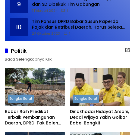
9
dan SD Dibekuk Tim Gabungan
1 Februari 2024
1
Tim Pansus DPRD Babar Susun Raperda
10
Pajak dan Retribusi Daerah, Harus Selesai
Januari 2024
24 Oktober 2023
1
Politik
Baca Selengkapnya Klik
Bangka Barat
Bangka Barat
Babar Raih Predikat
Dinakhodai Hidayat Arsani,
Terbaik Pembangunan
Deddi Wijaya Yakin Golkar
Daerah, DPRD: Tak Boleh
Babel Bangkit
Berpuas Diri