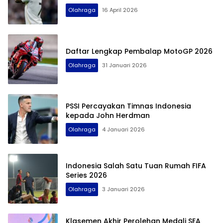
Olahraga
16 April 2026
Daftar Lengkap Pembalap MotoGP 2026
Olahraga
31 Januari 2026
Terdepan Menyorot Fakta.
PSSI Percayakan Timnas Indonesia
kepada John Herdman
Olahraga
4 Januari 2026
Indonesia Salah Satu Tuan Rumah FIFA
Series 2026
Olahraga
3 Januari 2026
Klasemen Akhir Perolehan Medali SEA