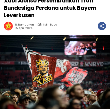
Xabi Alonso Persembahkan Trofi
Bundesliga Perdana untuk Bayern
Leverkusen
R. Ramadhani
1 Min Baca
15 April 2024