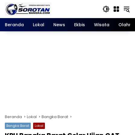
Langsung
ke
konten
Beranda
Lokal
News
Ekbis
Wisata
Olahra
Beranda
Lokal
Bangka Barat
Bangka Barat
Lokal