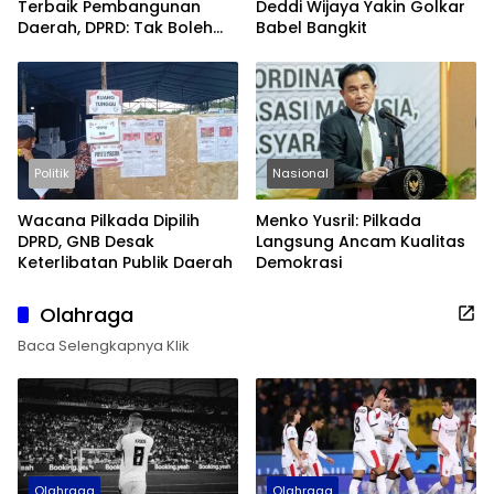
Terbaik Pembangunan
Deddi Wijaya Yakin Golkar
Daerah, DPRD: Tak Boleh
Babel Bangkit
Berpuas Diri
Politik
Nasional
Wacana Pilkada Dipilih
Menko Yusril: Pilkada
DPRD, GNB Desak
Langsung Ancam Kualitas
Keterlibatan Publik Daerah
Demokrasi
Olahraga
Baca Selengkapnya Klik
Olahraga
Olahraga