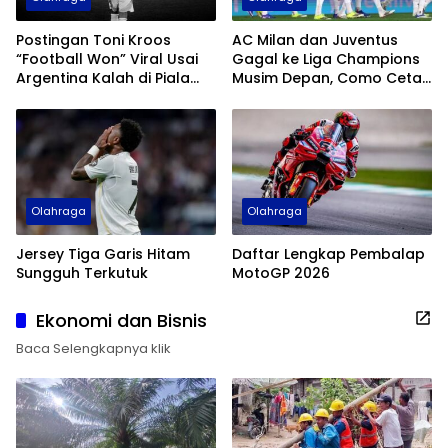
Postingan Toni Kroos
AC Milan dan Juventus
“Football Won” Viral Usai
Gagal ke Liga Champions
Argentina Kalah di Piala
Musim Depan, Como Cetak
Dunia 2026
Sejarah
Olahraga
Olahraga
Jersey Tiga Garis Hitam
Daftar Lengkap Pembalap
Sungguh Terkutuk
MotoGP 2026
Ekonomi dan Bisnis
Baca Selengkapnya klik