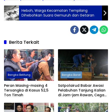
Heboh, Warga Kecamatan Tempilang
Dihebohkan Suara Gemuruh dan Getaran
Berita Terkait
Bangka Belitung
Bangka Barat
Peran Masing-masing 4
Satpolairud Babar Awasi
Tersangka di Kasus 52,5
Pelabuhan Tanjung Kalian
Ton Timah
di Jam-jam Rawan, Cegah
Penyelundupan Timah