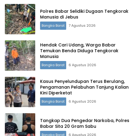
Polres Babar Selidiki Dugaan Tengkorak
Manusia di Jebus
Bangka Barat
7 Agustus 2026
Hendak Cari Udang, Warga Babar
Temukan Benda Diduga Tengkorak
Manusia
Terdepan Menyorot Fakta.
Bangka Barat
6 Agustus 2026
Kasus Penyelundupan Terus Berulang,
Pengamanan Pelabuhan Tanjung Kalian
Kini Diperketat
Bangka Barat
6 Agustus 2026
Tangkap Dua Pengedar Narkoba, Polres
Babar Sita 20 Gram Sabu
Bangka Barat
6 Agustus 2026