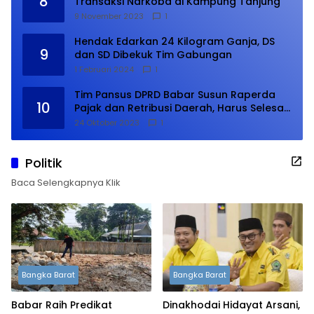
8
Transaksi Narkoba di Kampung Tanjung
9 November 2023
1
Hendak Edarkan 24 Kilogram Ganja, DS
9
dan SD Dibekuk Tim Gabungan
1 Februari 2024
1
Tim Pansus DPRD Babar Susun Raperda
10
Pajak dan Retribusi Daerah, Harus Selesai
Januari 2024
24 Oktober 2023
1
Politik
Baca Selengkapnya Klik
Bangka Barat
Bangka Barat
Babar Raih Predikat
Dinakhodai Hidayat Arsani,