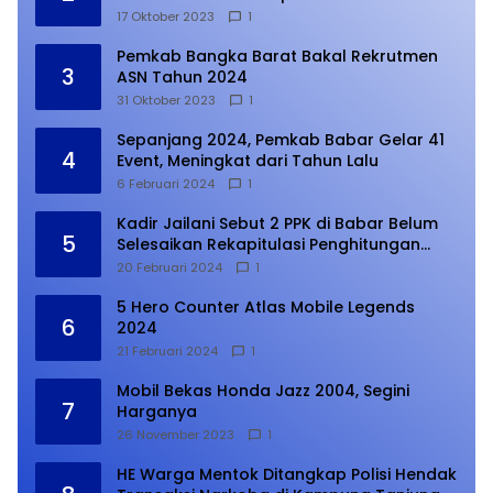
17 Oktober 2023
1
Pemkab Bangka Barat Bakal Rekrutmen
3
ASN Tahun 2024
31 Oktober 2023
1
Sepanjang 2024, Pemkab Babar Gelar 41
4
Event, Meningkat dari Tahun Lalu
6 Februari 2024
1
Kadir Jailani Sebut 2 PPK di Babar Belum
5
Selesaikan Rekapitulasi Penghitungan
Suara
20 Februari 2024
1
5 Hero Counter Atlas Mobile Legends
6
2024
21 Februari 2024
1
Mobil Bekas Honda Jazz 2004, Segini
7
Harganya
26 November 2023
1
HE Warga Mentok Ditangkap Polisi Hendak