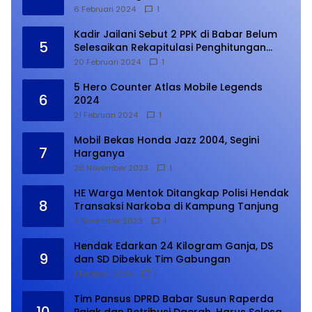
6 Februari 2024
1
Kadir Jailani Sebut 2 PPK di Babar Belum
5
Selesaikan Rekapitulasi Penghitungan
Suara
20 Februari 2024
1
5 Hero Counter Atlas Mobile Legends
6
2024
21 Februari 2024
1
Mobil Bekas Honda Jazz 2004, Segini
7
Harganya
26 November 2023
1
HE Warga Mentok Ditangkap Polisi Hendak
8
Transaksi Narkoba di Kampung Tanjung
9 November 2023
1
Hendak Edarkan 24 Kilogram Ganja, DS
9
dan SD Dibekuk Tim Gabungan
1 Februari 2024
1
Tim Pansus DPRD Babar Susun Raperda
10
Pajak dan Retribusi Daerah, Harus Selesai