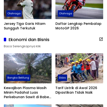
Olahraga
Olahraga
Jersey Tiga Garis Hitam
Daftar Lengkap Pembalap
Sungguh Terkutuk
MotoGP 2026
Ekonomi dan Bisnis
Baca Selengkapnya klik
Bangka Belitung
Ekbis
Kewajiban Plasma Masih
Tarif Listrik di Awal 2026
Minim Padahal Luas
Dipastikan Tidak Naik
Perkebunan Sawit di Babel
Tembus 355 Ribu Hektare