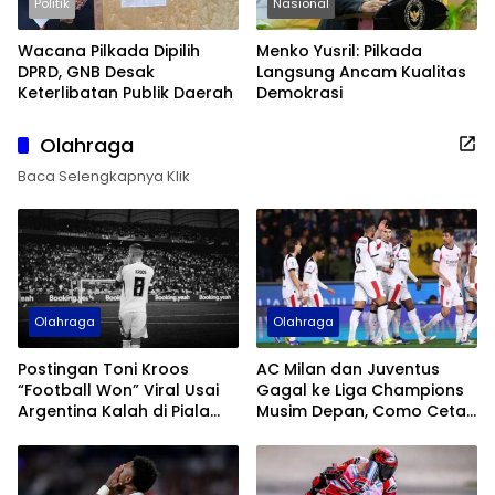
Politik
Nasional
Wacana Pilkada Dipilih
Menko Yusril: Pilkada
DPRD, GNB Desak
Langsung Ancam Kualitas
Keterlibatan Publik Daerah
Demokrasi
Olahraga
Baca Selengkapnya Klik
Olahraga
Olahraga
Postingan Toni Kroos
AC Milan dan Juventus
“Football Won” Viral Usai
Gagal ke Liga Champions
Argentina Kalah di Piala
Musim Depan, Como Cetak
Dunia 2026
Sejarah