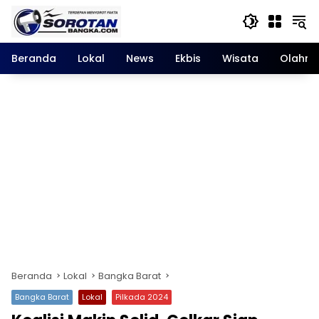
Langsung
ke
konten
Beranda
Lokal
News
Ekbis
Wisata
Olahra
Beranda
Lokal
Bangka Barat
Bangka Barat
Lokal
Pilkada 2024