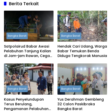
Berita Terkait
Bangka Barat
Bangka Barat
Satpolairud Babar Awasi
Hendak Cari Udang, Warga
Pelabuhan Tanjung Kalian
Babar Temukan Benda
di Jam-jam Rawan, Cegah
Diduga Tengkorak Manusia
Penyelundupan Timah
Bangka Barat
Bangka Barat
Kasus Penyelundupan
Yus Derahman Gembleng
Terus Berulang,
32 Calon Paskibraka
Pengamanan Pelabuhan
Bangka Barat