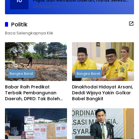
Januari 2024
24 Oktober 2023
1
Politik
Baca Selengkapnya Klik
Bangka Barat
Bangka Barat
Babar Raih Predikat
Dinakhodai Hidayat Arsani,
Terbaik Pembangunan
Deddi Wijaya Yakin Golkar
Daerah, DPRD: Tak Boleh
Babel Bangkit
Berpuas Diri