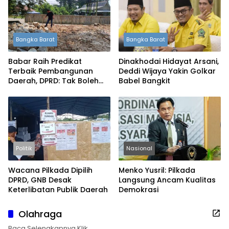
Bangka Barat
Bangka Barat
Babar Raih Predikat
Dinakhodai Hidayat Arsani,
Terbaik Pembangunan
Deddi Wijaya Yakin Golkar
Daerah, DPRD: Tak Boleh
Babel Bangkit
Berpuas Diri
Politik
Nasional
Wacana Pilkada Dipilih
Menko Yusril: Pilkada
DPRD, GNB Desak
Langsung Ancam Kualitas
Keterlibatan Publik Daerah
Demokrasi
Olahraga
Baca Selengkapnya Klik