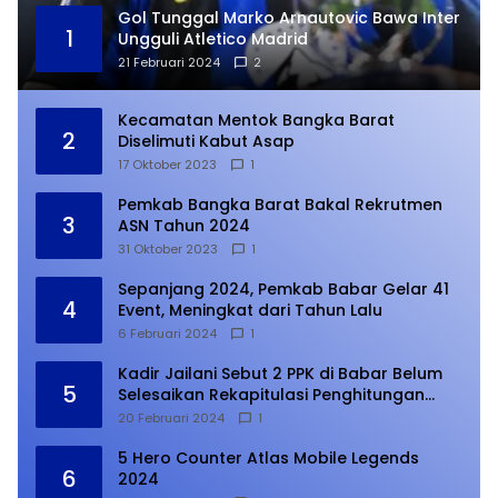
Gol Tunggal Marko Arnautovic Bawa Inter
1
Ungguli Atletico Madrid
21 Februari 2024
2
Kecamatan Mentok Bangka Barat
2
Diselimuti Kabut Asap
17 Oktober 2023
1
Pemkab Bangka Barat Bakal Rekrutmen
3
ASN Tahun 2024
31 Oktober 2023
1
Sepanjang 2024, Pemkab Babar Gelar 41
4
Event, Meningkat dari Tahun Lalu
6 Februari 2024
1
Kadir Jailani Sebut 2 PPK di Babar Belum
5
Selesaikan Rekapitulasi Penghitungan
Suara
20 Februari 2024
1
5 Hero Counter Atlas Mobile Legends
6
2024