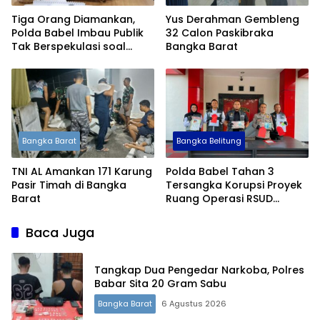
Tiga Orang Diamankan,
Yus Derahman Gembleng
Polda Babel Imbau Publik
32 Calon Paskibraka
Tak Berspekulasi soal
Bangka Barat
Kasus 53 Ton Timah
Bangka Barat
Bangka Belitung
TNI AL Amankan 171 Karung
Polda Babel Tahan 3
Pasir Timah di Bangka
Tersangka Korupsi Proyek
Barat
Ruang Operasi RSUD
Soekarno, Kerugian
Negara Capai Rp5,19 Miliar
Baca Juga
Tangkap Dua Pengedar Narkoba, Polres
Babar Sita 20 Gram Sabu
Bangka Barat
6 Agustus 2026