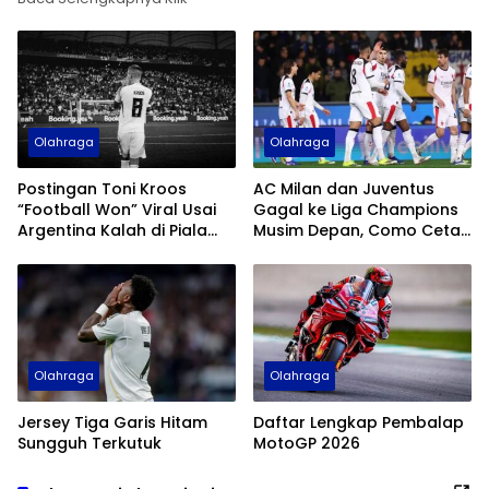
Olahraga
Olahraga
Postingan Toni Kroos
AC Milan dan Juventus
“Football Won” Viral Usai
Gagal ke Liga Champions
Argentina Kalah di Piala
Musim Depan, Como Cetak
Dunia 2026
Sejarah
Olahraga
Olahraga
Jersey Tiga Garis Hitam
Daftar Lengkap Pembalap
Sungguh Terkutuk
MotoGP 2026