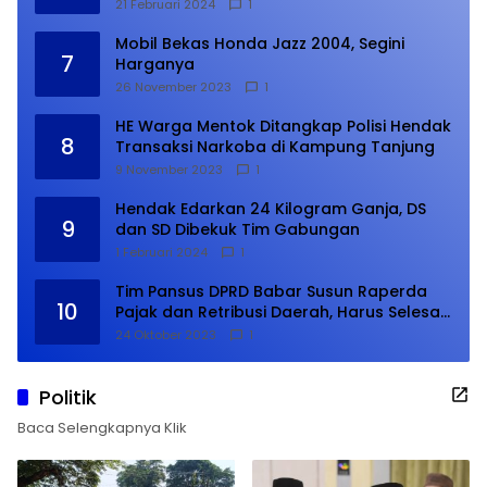
21 Februari 2024
1
Mobil Bekas Honda Jazz 2004, Segini
7
Harganya
26 November 2023
1
HE Warga Mentok Ditangkap Polisi Hendak
8
Transaksi Narkoba di Kampung Tanjung
9 November 2023
1
Hendak Edarkan 24 Kilogram Ganja, DS
9
dan SD Dibekuk Tim Gabungan
1 Februari 2024
1
Tim Pansus DPRD Babar Susun Raperda
10
Pajak dan Retribusi Daerah, Harus Selesai
Januari 2024
24 Oktober 2023
1
Politik
Baca Selengkapnya Klik