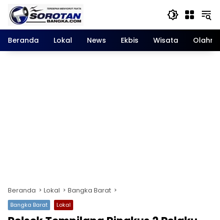
Langsung
ke
konten
Beranda
Lokal
News
Ekbis
Wisata
Olahra
Beranda
Lokal
Bangka Barat
Bangka Barat
Lokal