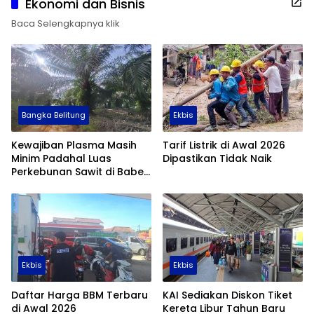
Ekonomi dan Bisnis
Baca Selengkapnya klik
Bangka Belitung
Ekbis
Kewajiban Plasma Masih
Tarif Listrik di Awal 2026
Minim Padahal Luas
Dipastikan Tidak Naik
Perkebunan Sawit di Babel
Tembus 355 Ribu Hektare
Ekbis
Ekbis
Daftar Harga BBM Terbaru
KAI Sediakan Diskon Tiket
di Awal 2026
Kereta Libur Tahun Baru