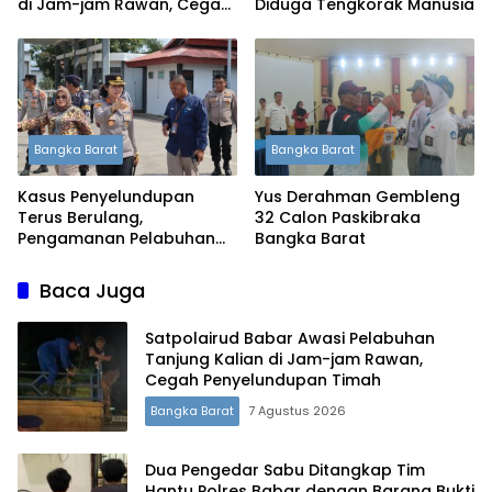
di Jam-jam Rawan, Cegah
Diduga Tengkorak Manusia
Penyelundupan Timah
Bangka Barat
Bangka Barat
Kasus Penyelundupan
Yus Derahman Gembleng
Terus Berulang,
32 Calon Paskibraka
Pengamanan Pelabuhan
Bangka Barat
Tanjung Kalian Kini
Diperketat
Baca Juga
Satpolairud Babar Awasi Pelabuhan
Tanjung Kalian di Jam-jam Rawan,
Cegah Penyelundupan Timah
Bangka Barat
7 Agustus 2026
Dua Pengedar Sabu Ditangkap Tim
Hantu Polres Babar dengan Barang Bukti