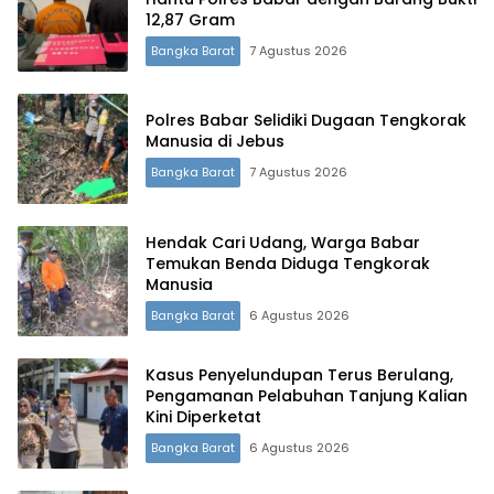
Terdepan Menyorot Fakta.
12,87 Gram
Bangka Barat
7 Agustus 2026
Polres Babar Selidiki Dugaan Tengkorak
Manusia di Jebus
Bangka Barat
7 Agustus 2026
Hendak Cari Udang, Warga Babar
Temukan Benda Diduga Tengkorak
Manusia
Bangka Barat
6 Agustus 2026
Kasus Penyelundupan Terus Berulang,
Pengamanan Pelabuhan Tanjung Kalian
Kini Diperketat
Bangka Barat
6 Agustus 2026