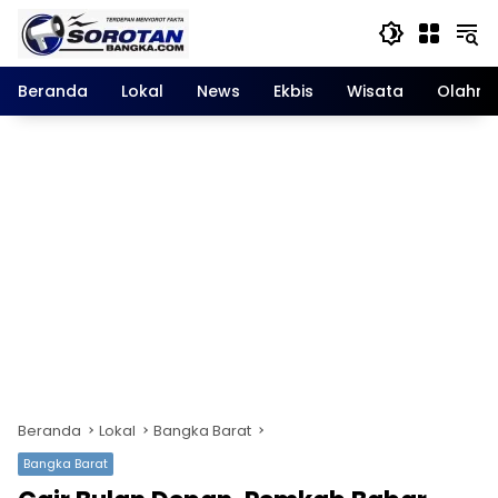
Langsung
ke
konten
Beranda
Lokal
News
Ekbis
Wisata
Olahra
Beranda
Lokal
Bangka Barat
Bangka Barat