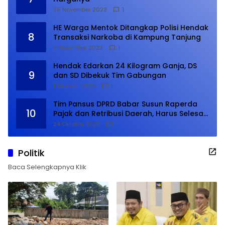
26 November 2023
1
HE Warga Mentok Ditangkap Polisi Hendak
8
Transaksi Narkoba di Kampung Tanjung
9 November 2023
1
Hendak Edarkan 24 Kilogram Ganja, DS
9
dan SD Dibekuk Tim Gabungan
1 Februari 2024
1
Tim Pansus DPRD Babar Susun Raperda
10
Pajak dan Retribusi Daerah, Harus Selesai
Januari 2024
24 Oktober 2023
1
Politik
Baca Selengkapnya Klik