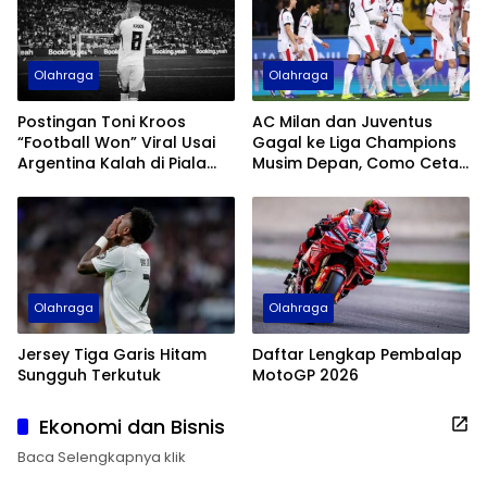
Olahraga
Olahraga
Postingan Toni Kroos
AC Milan dan Juventus
“Football Won” Viral Usai
Gagal ke Liga Champions
Argentina Kalah di Piala
Musim Depan, Como Cetak
Dunia 2026
Sejarah
Olahraga
Olahraga
Jersey Tiga Garis Hitam
Daftar Lengkap Pembalap
Sungguh Terkutuk
MotoGP 2026
Ekonomi dan Bisnis
Baca Selengkapnya klik