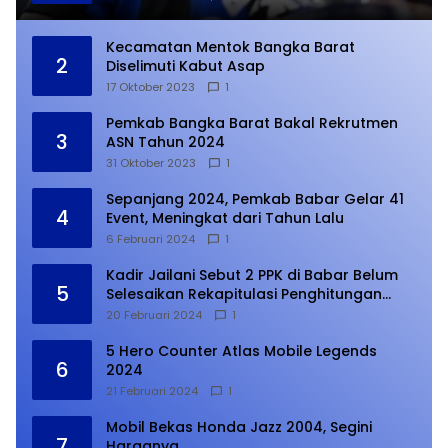
Kecamatan Mentok Bangka Barat
2
Diselimuti Kabut Asap
17 Oktober 2023
1
Pemkab Bangka Barat Bakal Rekrutmen
3
ASN Tahun 2024
31 Oktober 2023
1
Sepanjang 2024, Pemkab Babar Gelar 41
4
Event, Meningkat dari Tahun Lalu
6 Februari 2024
1
Kadir Jailani Sebut 2 PPK di Babar Belum
5
Selesaikan Rekapitulasi Penghitungan
Suara
20 Februari 2024
1
5 Hero Counter Atlas Mobile Legends
6
2024
21 Februari 2024
1
Mobil Bekas Honda Jazz 2004, Segini
7
Harganya