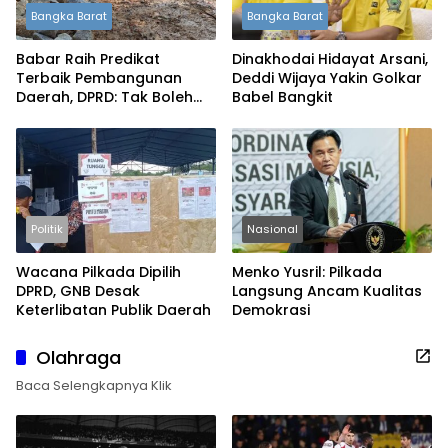
Bangka Barat
Bangka Barat
Babar Raih Predikat
Dinakhodai Hidayat Arsani,
Terbaik Pembangunan
Deddi Wijaya Yakin Golkar
Daerah, DPRD: Tak Boleh
Babel Bangkit
Berpuas Diri
Politik
Nasional
Wacana Pilkada Dipilih
Menko Yusril: Pilkada
DPRD, GNB Desak
Langsung Ancam Kualitas
Keterlibatan Publik Daerah
Demokrasi
Olahraga
Baca Selengkapnya Klik