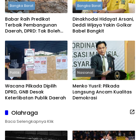
Bangka Barat
Bangka Barat
Babar Raih Predikat
Dinakhodai Hidayat Arsani,
Terbaik Pembangunan
Deddi Wijaya Yakin Golkar
Daerah, DPRD: Tak Boleh
Babel Bangkit
Berpuas Diri
Politik
Nasional
Wacana Pilkada Dipilih
Menko Yusril: Pilkada
DPRD, GNB Desak
Langsung Ancam Kualitas
Keterlibatan Publik Daerah
Demokrasi
Olahraga
Baca Selengkapnya Klik