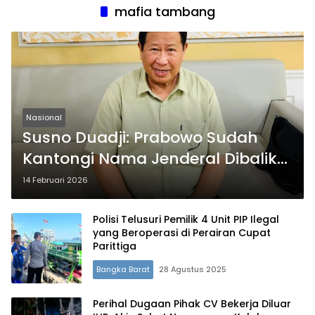
mafia tambang
Nasional
Susno Duadji: Prabowo Sudah
Kantongi Nama Jenderal Dibalik
Tambang Timah Ilegal
14 Februari 2026
Polisi Telusuri Pemilik 4 Unit PIP Ilegal
yang Beroperasi di Perairan Cupat
Parittiga
Bangka Barat
28 Agustus 2025
Perihal Dugaan Pihak CV Bekerja Diluar