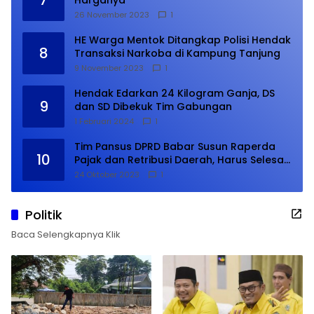
7
Harganya
26 November 2023
1
HE Warga Mentok Ditangkap Polisi Hendak
8
Transaksi Narkoba di Kampung Tanjung
9 November 2023
1
Hendak Edarkan 24 Kilogram Ganja, DS
9
dan SD Dibekuk Tim Gabungan
1 Februari 2024
1
Tim Pansus DPRD Babar Susun Raperda
10
Pajak dan Retribusi Daerah, Harus Selesai
Januari 2024
24 Oktober 2023
1
Politik
Baca Selengkapnya Klik