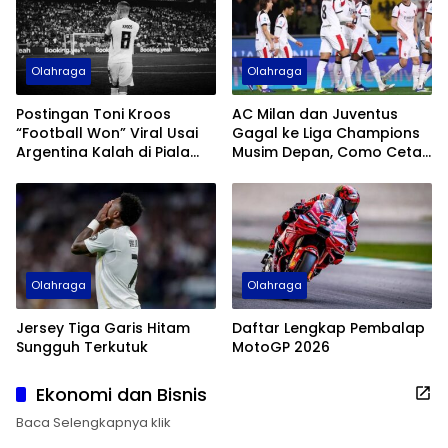
Olahraga
Olahraga
Postingan Toni Kroos
AC Milan dan Juventus
“Football Won” Viral Usai
Gagal ke Liga Champions
Argentina Kalah di Piala
Musim Depan, Como Cetak
Dunia 2026
Sejarah
Olahraga
Olahraga
Jersey Tiga Garis Hitam
Daftar Lengkap Pembalap
Sungguh Terkutuk
MotoGP 2026
Ekonomi dan Bisnis
Baca Selengkapnya klik