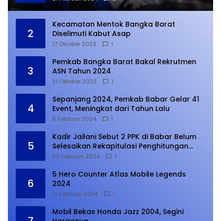
Kecamatan Mentok Bangka Barat
2
Diselimuti Kabut Asap
17 Oktober 2023
1
Pemkab Bangka Barat Bakal Rekrutmen
3
ASN Tahun 2024
31 Oktober 2023
1
Sepanjang 2024, Pemkab Babar Gelar 41
4
Event, Meningkat dari Tahun Lalu
6 Februari 2024
1
Kadir Jailani Sebut 2 PPK di Babar Belum
5
Selesaikan Rekapitulasi Penghitungan
Suara
20 Februari 2024
1
5 Hero Counter Atlas Mobile Legends
6
2024
21 Februari 2024
1
Mobil Bekas Honda Jazz 2004, Segini