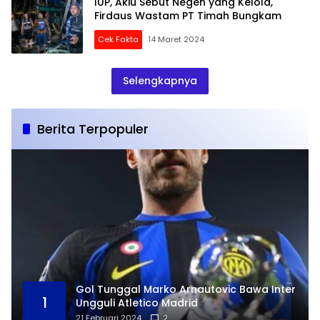
IUP, Akiu Sebut Negen yang Kelola,
Firdaus Wastam PT Timah Bungkam
Cek Fakta
14 Maret 2024
Selengkapnya
Berita Terpopuler
Gol Tunggal Marko Arnautovic Bawa Inter
1
Ungguli Atletico Madrid
21 Februari 2024
2