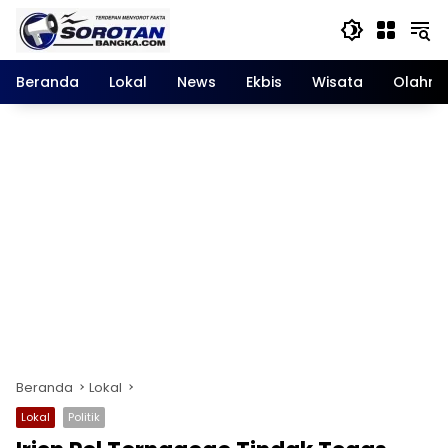
Langsung
ke
konten
Beranda
Lokal
News
Ekbis
Wisata
Olahra
Beranda
Lokal
Lokal
Politik