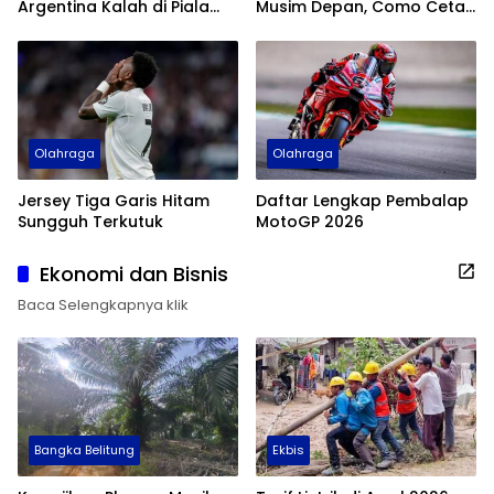
Argentina Kalah di Piala
Musim Depan, Como Cetak
Dunia 2026
Sejarah
Olahraga
Olahraga
Jersey Tiga Garis Hitam
Daftar Lengkap Pembalap
Sungguh Terkutuk
MotoGP 2026
Ekonomi dan Bisnis
Baca Selengkapnya klik
Bangka Belitung
Ekbis