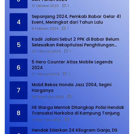
31 Oktober 2023
1
Sepanjang 2024, Pemkab Babar Gelar 41
4
Event, Meningkat dari Tahun Lalu
6 Februari 2024
1
Kadir Jailani Sebut 2 PPK di Babar Belum
5
Selesaikan Rekapitulasi Penghitungan
Suara
20 Februari 2024
1
5 Hero Counter Atlas Mobile Legends
6
2024
21 Februari 2024
1
Mobil Bekas Honda Jazz 2004, Segini
7
Harganya
26 November 2023
1
HE Warga Mentok Ditangkap Polisi Hendak
8
Transaksi Narkoba di Kampung Tanjung
9 November 2023
1
Hendak Edarkan 24 Kilogram Ganja, DS