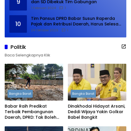
9
dan SD Dibekuk Tim Gabungan
1 Februari 2024
1
Tim Pansus DPRD Babar Susun Raperda
10
Pajak dan Retribusi Daerah, Harus Selesai
Januari 2024
24 Oktober 2023
1
Politik
Baca Selengkapnya Klik
Bangka Barat
Bangka Barat
Babar Raih Predikat
Dinakhodai Hidayat Arsani,
Terbaik Pembangunan
Deddi Wijaya Yakin Golkar
Daerah, DPRD: Tak Boleh
Babel Bangkit
Berpuas Diri