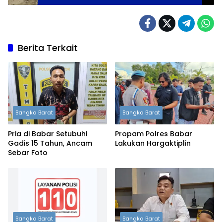
Hancur Diterjang Ombak dan Badai
Berita Terkait
Bangka Barat
Bangka Barat
Pria di Babar Setubuhi
Propam Polres Babar
Gadis 15 Tahun, Ancam
Lakukan Hargaktiplin
Sebar Foto
Bangka Barat
Bangka Barat