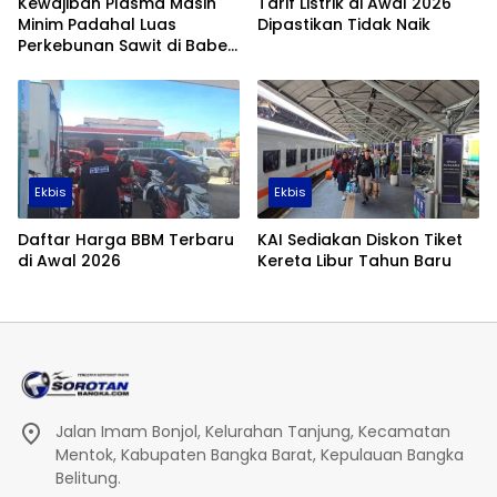
Kewajiban Plasma Masih
Tarif Listrik di Awal 2026
Minim Padahal Luas
Dipastikan Tidak Naik
Perkebunan Sawit di Babel
Tembus 355 Ribu Hektare
Ekbis
Ekbis
Daftar Harga BBM Terbaru
KAI Sediakan Diskon Tiket
di Awal 2026
Kereta Libur Tahun Baru
Jalan Imam Bonjol, Kelurahan Tanjung, Kecamatan
Mentok, Kabupaten Bangka Barat, Kepulauan Bangka
Belitung.