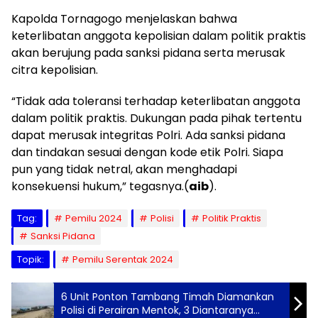
Kapolda Tornagogo menjelaskan bahwa
keterlibatan anggota kepolisian dalam politik praktis
akan berujung pada sanksi pidana serta merusak
citra kepolisian.
“Tidak ada toleransi terhadap keterlibatan anggota
dalam politik praktis. Dukungan pada pihak tertentu
dapat merusak integritas Polri. Ada sanksi pidana
dan tindakan sesuai dengan kode etik Polri. Siapa
pun yang tidak netral, akan menghadapi
konsekuensi hukum,” tegasnya.(
aib
).
Tag:
Pemilu 2024
Polisi
Politik Praktis
Sanksi Pidana
Topik:
Pemilu Serentak 2024
6 Unit Ponton Tambang Timah Diamankan
Polisi di Perairan Mentok, 3 Diantaranya