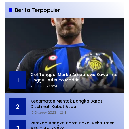
Berita Terpopuler
Gol Tunggal Marko Arnautovic Bawa Inter
1
Ungguli Atletico Madrid
21 Februari 2024
2
Kecamatan Mentok Bangka Barat
2
Diselimuti Kabut Asap
17 Oktober 2023
1
Pemkab Bangka Barat Bakal Rekrutmen
3
ASN Tahun 2024