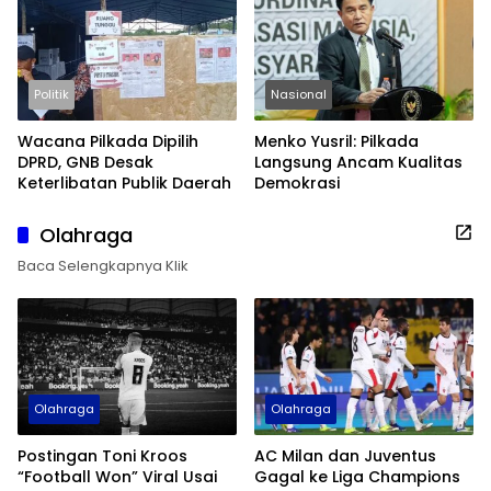
Politik
Nasional
Wacana Pilkada Dipilih
Menko Yusril: Pilkada
DPRD, GNB Desak
Langsung Ancam Kualitas
Keterlibatan Publik Daerah
Demokrasi
Olahraga
Baca Selengkapnya Klik
Olahraga
Olahraga
Postingan Toni Kroos
AC Milan dan Juventus
“Football Won” Viral Usai
Gagal ke Liga Champions