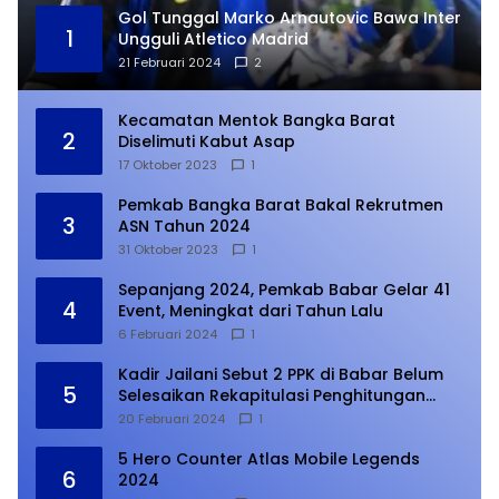
Gol Tunggal Marko Arnautovic Bawa Inter
1
Ungguli Atletico Madrid
21 Februari 2024
2
Kecamatan Mentok Bangka Barat
2
Diselimuti Kabut Asap
17 Oktober 2023
1
Pemkab Bangka Barat Bakal Rekrutmen
3
ASN Tahun 2024
31 Oktober 2023
1
Sepanjang 2024, Pemkab Babar Gelar 41
4
Event, Meningkat dari Tahun Lalu
6 Februari 2024
1
Kadir Jailani Sebut 2 PPK di Babar Belum
5
Selesaikan Rekapitulasi Penghitungan
Suara
20 Februari 2024
1
5 Hero Counter Atlas Mobile Legends
6
2024