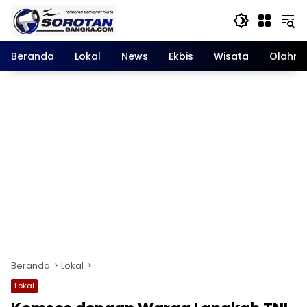
Langsung
ke
konten
Beranda
Lokal
News
Ekbis
Wisata
Olahra
Beranda
Lokal
Lokal