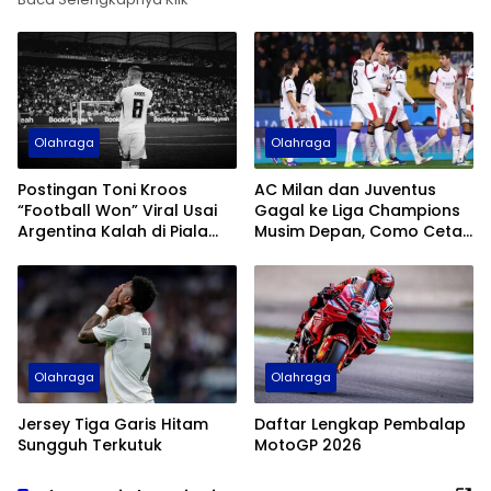
Olahraga
Olahraga
Postingan Toni Kroos
AC Milan dan Juventus
“Football Won” Viral Usai
Gagal ke Liga Champions
Argentina Kalah di Piala
Musim Depan, Como Cetak
Dunia 2026
Sejarah
Olahraga
Olahraga
Jersey Tiga Garis Hitam
Daftar Lengkap Pembalap
Sungguh Terkutuk
MotoGP 2026