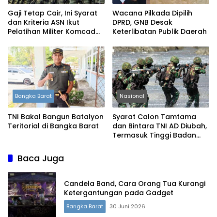
Gaji Tetap Cair, Ini Syarat
Wacana Pilkada Dipilih
dan Kriteria ASN Ikut
DPRD, GNB Desak
Pelatihan Militer Komcad
Keterlibatan Publik Daerah
2026
Bangka Barat
Nasional
TNI Bakal Bangun Batalyon
Syarat Calon Tamtama
Teritorial di Bangka Barat
dan Bintara TNI AD Diubah,
Termasuk Tinggi Badan
dan Batas Usia
Baca Juga
Candela Band, Cara Orang Tua Kurangi
Ketergantungan pada Gadget
Bangka Barat
30 Juni 2026