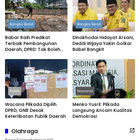
Bangka Barat
Bangka Barat
Babar Raih Predikat
Dinakhodai Hidayat Arsani,
Terbaik Pembangunan
Deddi Wijaya Yakin Golkar
Daerah, DPRD: Tak Boleh
Babel Bangkit
Berpuas Diri
Politik
Nasional
Wacana Pilkada Dipilih
Menko Yusril: Pilkada
DPRD, GNB Desak
Langsung Ancam Kualitas
Keterlibatan Publik Daerah
Demokrasi
Olahraga
Baca Selengkapnya Klik