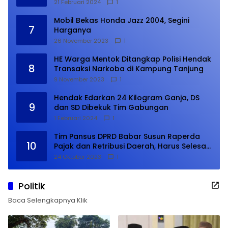
21 Februari 2024
1
Mobil Bekas Honda Jazz 2004, Segini
7
Harganya
26 November 2023
1
HE Warga Mentok Ditangkap Polisi Hendak
8
Transaksi Narkoba di Kampung Tanjung
9 November 2023
1
Hendak Edarkan 24 Kilogram Ganja, DS
9
dan SD Dibekuk Tim Gabungan
1 Februari 2024
1
Tim Pansus DPRD Babar Susun Raperda
10
Pajak dan Retribusi Daerah, Harus Selesai
Januari 2024
24 Oktober 2023
1
Politik
Baca Selengkapnya Klik