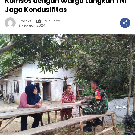
Komsos dengan Warga Langkah TNI
Jaga Kondusifitas
Redaksi
1 Min Baca
9 Februari 2024