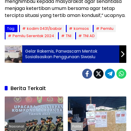
menghimbau kepada masyarakat agar senantiasa
menjaga ketertiban umum bersama agar tetap
tercipta situasi yang tertib aman kondusif,” ucapnya.
Tag:
kodim 0431/babar
komsos
Pemilu
Pemilu Serentak 2024
TNI
TNI AD
Gelar Rakernis, Panwascam Mentok
Sosialisasikan Penggunaan Siwaslu
Berita Terkait
Nasional
Politik