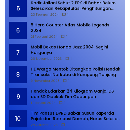
Kadir Jailani Sebut 2 PPK di Babar Belum
5
Selesaikan Rekapitulasi Penghitungan
Suara
20 Februari 2024
1
5 Hero Counter Atlas Mobile Legends
6
2024
21 Februari 2024
1
Mobil Bekas Honda Jazz 2004, Segini
7
Harganya
26 November 2023
1
HE Warga Mentok Ditangkap Polisi Hendak
8
Transaksi Narkoba di Kampung Tanjung
9 November 2023
1
Hendak Edarkan 24 Kilogram Ganja, DS
9
dan SD Dibekuk Tim Gabungan
1 Februari 2024
1
Tim Pansus DPRD Babar Susun Raperda
10
Pajak dan Retribusi Daerah, Harus Selesai
Januari 2024
24 Oktober 2023
1