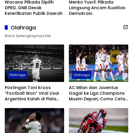
Wacana Pilkada Dipilih
Menko Yusril: Pilkada
DPRD, GNB Desak
Langsung Ancam Kualitas
Keterlibatan Publik Daerah
Demokrasi
Olahraga
Baca Selengkapnya Klik
Olahraga
Olahraga
Postingan Toni Kroos
AC Milan dan Juventus
“Football Won” Viral Usai
Gagal ke Liga Champions
Argentina Kalah di Piala
Musim Depan, Como Cetak
Dunia 2026
Sejarah