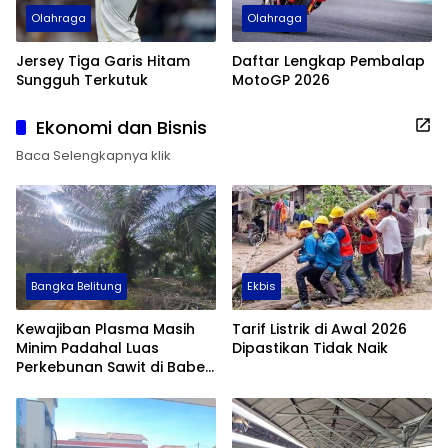
Olahraga
Olahraga
Jersey Tiga Garis Hitam
Daftar Lengkap Pembalap
Sungguh Terkutuk
MotoGP 2026
Ekonomi dan Bisnis
Baca Selengkapnya klik
Bangka Belitung
Ekbis
Kewajiban Plasma Masih
Tarif Listrik di Awal 2026
Minim Padahal Luas
Dipastikan Tidak Naik
Perkebunan Sawit di Babel
Tembus 355 Ribu Hektare