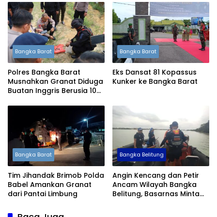
Bangka Barat
Bangka Barat
Polres Bangka Barat
Eks Dansat 81 Kopassus
Musnahkan Granat Diduga
Kunker ke Bangka Barat
Buatan Inggris Berusia 105
Tahun
Bangka Barat
Bangka Belitung
Tim Jihandak Brimob Polda
Angin Kencang dan Petir
Babel Amankan Granat
Ancam Wilayah Bangka
dari Pantai Limbung
Belitung, Basarnas Minta
Masyarakat Waspada
Baca Juga