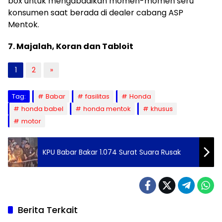
box untuk mengabadikan momen-momen seru
konsumen saat berada di dealer cabang ASP
Mentok.
7. Majalah, Koran dan Tabloit
1
2
»
Tag:
Babar
fasilitas
Honda
honda babel
honda mentok
khusus
motor
KPU Babar Bakar 1.074 Surat Suara Rusak
Berita Terkait