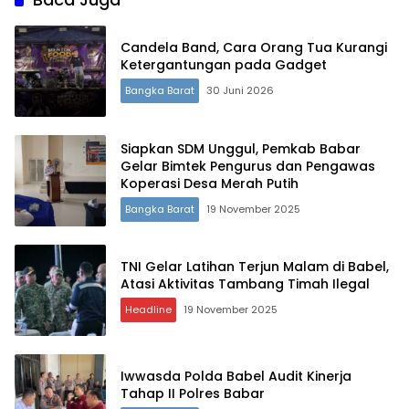
Candela Band, Cara Orang Tua Kurangi
Ketergantungan pada Gadget
Terdepan Menyorot Fakta.
Bangka Barat
30 Juni 2026
Siapkan SDM Unggul, Pemkab Babar
Gelar Bimtek Pengurus dan Pengawas
Koperasi Desa Merah Putih
Bangka Barat
19 November 2025
TNI Gelar Latihan Terjun Malam di Babel,
Atasi Aktivitas Tambang Timah Ilegal
Headline
19 November 2025
Iwwasda Polda Babel Audit Kinerja
Tahap II Polres Babar