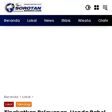
Langsung
ke
konten
Beranda
Lokal
News
Ekbis
Wisata
Olahra
Beranda
Lokal
Lokal
Teknologi