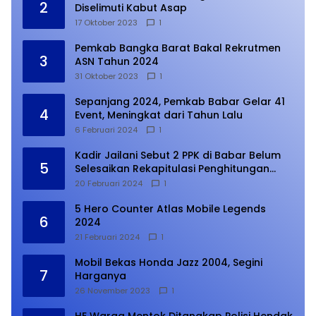
2
Diselimuti Kabut Asap
17 Oktober 2023
1
Pemkab Bangka Barat Bakal Rekrutmen
3
ASN Tahun 2024
31 Oktober 2023
1
Sepanjang 2024, Pemkab Babar Gelar 41
4
Event, Meningkat dari Tahun Lalu
6 Februari 2024
1
Kadir Jailani Sebut 2 PPK di Babar Belum
5
Selesaikan Rekapitulasi Penghitungan
Suara
20 Februari 2024
1
5 Hero Counter Atlas Mobile Legends
6
2024
21 Februari 2024
1
Mobil Bekas Honda Jazz 2004, Segini
7
Harganya
26 November 2023
1