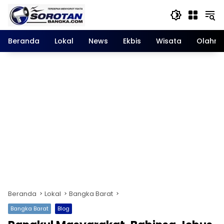
Langsung
ke
konten
Beranda
Lokal
News
Ekbis
Wisata
Olahra
Beranda
Lokal
Bangka Barat
Bangka Barat
Blog