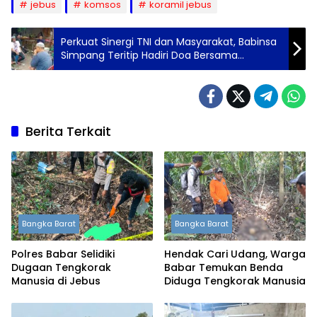
jebus
komsos
koramil jebus
Perkuat Sinergi TNI dan Masyarakat, Babinsa
Simpang Teritip Hadiri Doa Bersama
Dikediaman Warga Simpang Tiga
Berita Terkait
Bangka Barat
Bangka Barat
Polres Babar Selidiki
Hendak Cari Udang, Warga
Dugaan Tengkorak
Babar Temukan Benda
Manusia di Jebus
Diduga Tengkorak Manusia