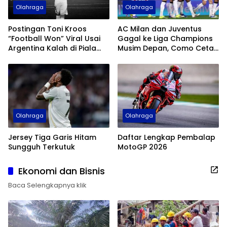
Olahraga
Olahraga
Postingan Toni Kroos
AC Milan dan Juventus
“Football Won” Viral Usai
Gagal ke Liga Champions
Argentina Kalah di Piala
Musim Depan, Como Cetak
Dunia 2026
Sejarah
Olahraga
Olahraga
Jersey Tiga Garis Hitam
Daftar Lengkap Pembalap
Sungguh Terkutuk
MotoGP 2026
Ekonomi dan Bisnis
Baca Selengkapnya klik