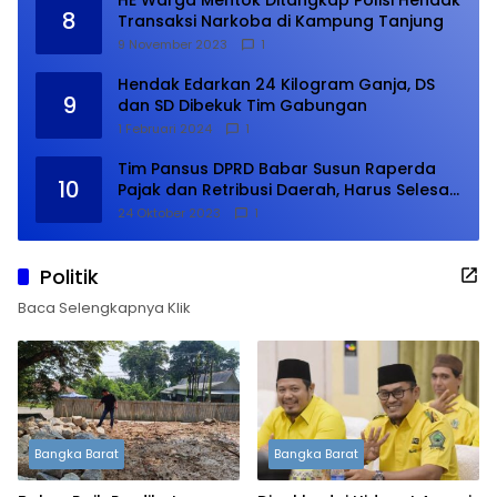
HE Warga Mentok Ditangkap Polisi Hendak
8
Transaksi Narkoba di Kampung Tanjung
9 November 2023
1
Hendak Edarkan 24 Kilogram Ganja, DS
9
dan SD Dibekuk Tim Gabungan
1 Februari 2024
1
Tim Pansus DPRD Babar Susun Raperda
10
Pajak dan Retribusi Daerah, Harus Selesai
Januari 2024
24 Oktober 2023
1
Politik
Baca Selengkapnya Klik
Bangka Barat
Bangka Barat