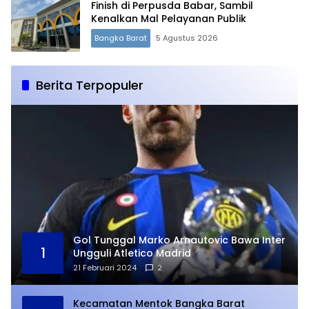
Finish di Perpusda Babar, Sambil
Kenalkan Mal Pelayanan Publik
Bangka Barat
5 Agustus 2026
Berita Terpopuler
Gol Tunggal Marko Arnautovic Bawa Inter
1
Ungguli Atletico Madrid
21 Februari 2024
2
Kecamatan Mentok Bangka Barat