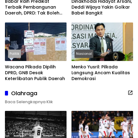
Babar Raih Predikat
Dinakhodai Hidayat Arsani,
Terbaik Pembangunan
Deddi Wijaya Yakin Golkar
Daerah, DPRD: Tak Boleh
Babel Bangkit
Berpuas Diri
Politik
Nasional
Wacana Pilkada Dipilih
Menko Yusril: Pilkada
DPRD, GNB Desak
Langsung Ancam Kualitas
Keterlibatan Publik Daerah
Demokrasi
Olahraga
Baca Selengkapnya Klik