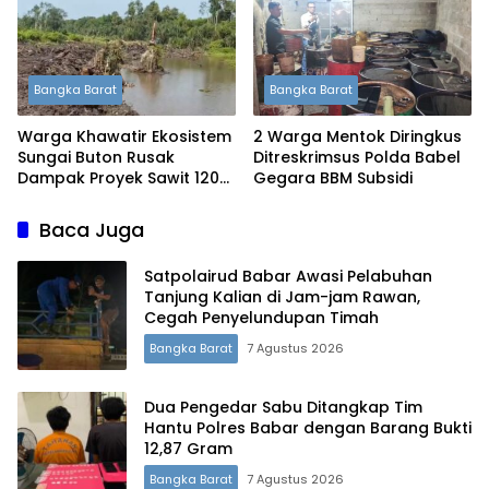
Bangka Barat
Bangka Barat
Warga Khawatir Ekosistem
2 Warga Mentok Diringkus
Sungai Buton Rusak
Ditreskrimsus Polda Babel
Dampak Proyek Sawit 120
Gegara BBM Subsidi
Hektare
Baca Juga
Satpolairud Babar Awasi Pelabuhan
Tanjung Kalian di Jam-jam Rawan,
Cegah Penyelundupan Timah
Bangka Barat
7 Agustus 2026
Dua Pengedar Sabu Ditangkap Tim
Hantu Polres Babar dengan Barang Bukti
12,87 Gram
Terdepan Menyorot Fakta.
Bangka Barat
7 Agustus 2026