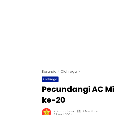
Beranda
Olahraga
Olahraga
Pecundangi AC Mil
ke-20
R. Ramadhani
2 Min Baca
23 April 2024