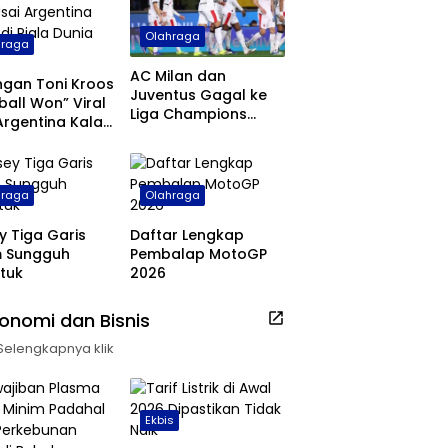
Olahraga
hraga
AC Milan dan
ngan Toni Kroos
Juventus Gagal ke
ball Won” Viral
Liga Champions
Argentina Kalah
Musim Depan, Como
ala Dunia 2026
Cetak Sejarah
hraga
Olahraga
y Tiga Garis
Daftar Lengkap
m Sungguh
Pembalap MotoGP
tuk
2026
onomi dan Bisnis
Selengkapnya klik
Ekbis