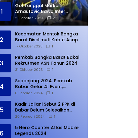
Gol Tunggal Marko
1
Arnautovic Bawa Inter
Ungguli Atletico Madrid
21 Februari 2024
2
Kecamatan Mentok Bangka
2
Barat Diselimuti Kabut Asap
17 Oktober 2023
1
Pemkab Bangka Barat Bakal
3
Rekrutmen ASN Tahun 2024
31 Oktober 2023
1
Sepanjang 2024, Pemkab
4
Babar Gelar 41 Event,
Meningkat dari Tahun Lalu
6 Februari 2024
1
Kadir Jailani Sebut 2 PPK di
5
Babar Belum Selesaikan
Rekapitulasi Penghitungan
20 Februari 2024
1
Suara
5 Hero Counter Atlas Mobile
6
Legends 2024