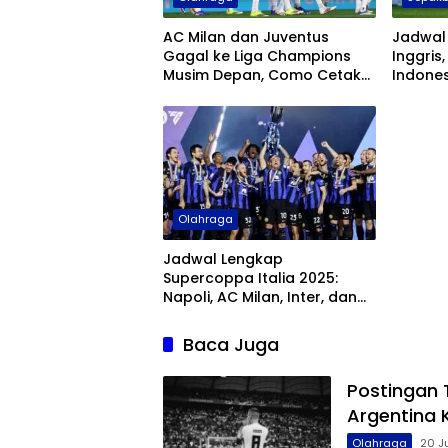
AC Milan dan Juventus
Jadwal 
Gagal ke Liga Champions
Inggris,
Musim Depan, Como Cetak
Indones
Sejarah
Olahraga
Jadwal Lengkap
Supercoppa Italia 2025:
Napoli, AC Milan, Inter, dan
Bologna Siap Tempur
Baca Juga
Postingan T
Argentina K
Olahraga
20 J