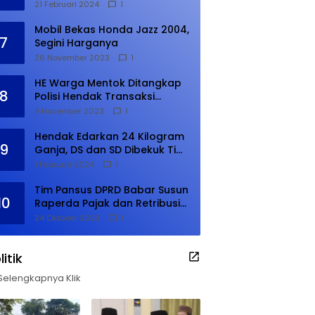
21 Februari 2024
1
Mobil Bekas Honda Jazz 2004,
7
Segini Harganya
26 November 2023
1
HE Warga Mentok Ditangkap
8
Polisi Hendak Transaksi
Narkoba di Kampung Tanjung
9 November 2023
1
Hendak Edarkan 24 Kilogram
9
Ganja, DS dan SD Dibekuk Tim
Gabungan
1 Februari 2024
1
Tim Pansus DPRD Babar Susun
10
Raperda Pajak dan Retribusi
Daerah, Harus Selesai Januari
24 Oktober 2023
1
2024
litik
Selengkapnya Klik