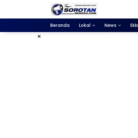
Langsung
ke
konten
Beranda
Lokal
News
Ekb
×