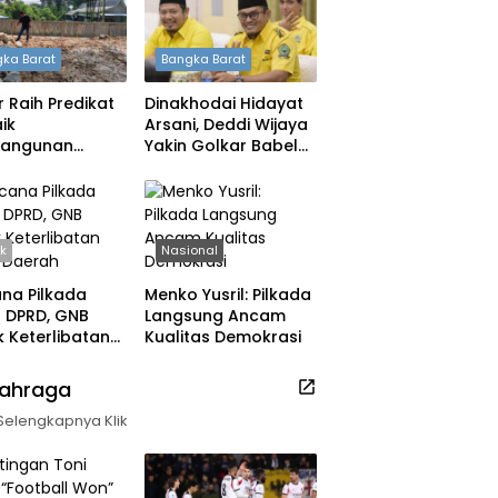
ka Barat
Bangka Barat
 Raih Predikat
Dinakhodai Hidayat
ik
Arsani, Deddi Wijaya
angunan
Yakin Golkar Babel
h, DPRD: Tak
Bangkit
 Berpuas Diri
ik
Nasional
na Pilkada
Menko Yusril: Pilkada
ih DPRD, GNB
Langsung Ancam
 Keterlibatan
Kualitas Demokrasi
k Daerah
lahraga
Selengkapnya Klik