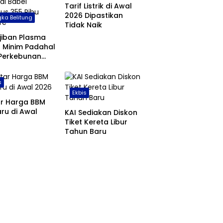
Tarif Listrik di Awal
2026 Dipastikan
ka Belitung
Tidak Naik
jiban Plasma
 Minim Padahal
 Perkebunan
 di Babel
us 355 Ribu
s
are
Ekbis
ar Harga BBM
ru di Awal
KAI Sediakan Diskon
Tiket Kereta Libur
Tahun Baru