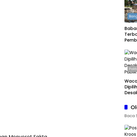
Bang
Babar
Terba
Pemb
Daera
Boleh
Polit
Waca
Dipil
Desak
Publi
O
Baca 
an Menyorot Fakta.