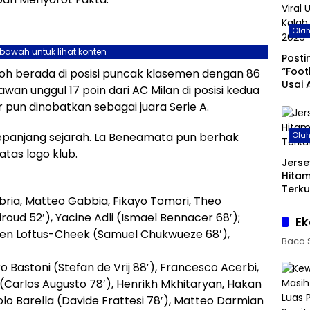
Ola
ebawah untuk lihat konten
Posti
“Foot
h berada di posisi puncak klasemen dengan 86
Usai 
wan unggul 17 poin dari AC Milan di posisi kedua
di Pi
r pun dinobatkan sebagai juara Serie A.
 sepanjang sejarah. La Beneamata pun berhak
Ola
tas logo klub.
Jerse
Hita
Terku
bria, Matteo Gabbia, Fikayo Tomori, Theo
Giroud 52′), Yacine Adli (Ismael Bennacer 68′);
Ek
ben Loftus-Cheek (Samuel Chukwueze 68′),
Baca 
 Bastoni (Stefan de Vrij 88′), Francesco Acerbi,
(Carlos Augusto 78′), Henrikh Mkhitaryan, Hakan
colo Barella (Davide Frattesi 78′), Matteo Darmian