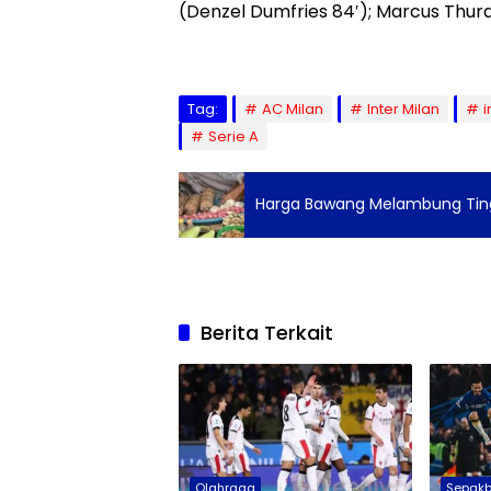
(Denzel Dumfries 84′); Marcus Thura
Tag:
AC Milan
Inter Milan
i
Serie A
Harga Bawang Melambung Ting
Berita Terkait
Olahraga
Sepakb