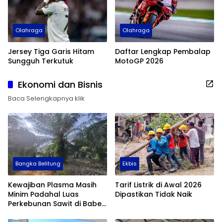
Olahraga
Olahraga
Jersey Tiga Garis Hitam
Daftar Lengkap Pembalap
Sungguh Terkutuk
MotoGP 2026
Ekonomi dan Bisnis
Baca Selengkapnya klik
Bangka Belitung
Ekbis
Kewajiban Plasma Masih
Tarif Listrik di Awal 2026
Minim Padahal Luas
Dipastikan Tidak Naik
Perkebunan Sawit di Babel
Tembus 355 Ribu Hektare