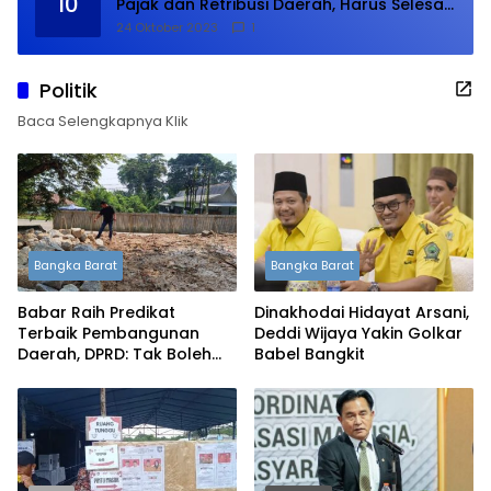
10
Pajak dan Retribusi Daerah, Harus Selesai
Januari 2024
24 Oktober 2023
1
Politik
Baca Selengkapnya Klik
Bangka Barat
Bangka Barat
Babar Raih Predikat
Dinakhodai Hidayat Arsani,
Terbaik Pembangunan
Deddi Wijaya Yakin Golkar
Daerah, DPRD: Tak Boleh
Babel Bangkit
Berpuas Diri