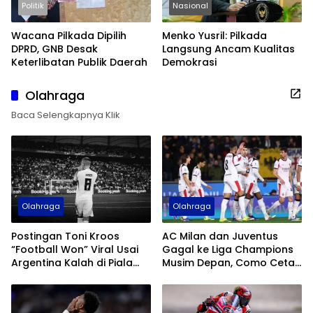
Politik
Nasional
Wacana Pilkada Dipilih
Menko Yusril: Pilkada
DPRD, GNB Desak
Langsung Ancam Kualitas
Keterlibatan Publik Daerah
Demokrasi
Olahraga
Baca Selengkapnya Klik
Olahraga
Olahraga
Postingan Toni Kroos
AC Milan dan Juventus
“Football Won” Viral Usai
Gagal ke Liga Champions
Argentina Kalah di Piala
Musim Depan, Como Cetak
Dunia 2026
Sejarah