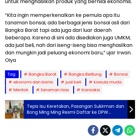
untuk menghasilkan produk yang bernilai ekonomis.
“Kita ingin memperkenalkan ke pemula apa itu
tanaman bonsai, ada berbagai jenis bonsai asli dari
Bangka Barat tapi ada juga dari luar daerah
beberapa. Karena di sini ada disediakan juga UMKM,
ada jual beli, nah dari iseng-iseng bisa menghasilkan
dan mungkin jadi peluang ekonomi baru,” ujar Irwan.
Oiya
Tag:
Bangka Barat
Bangka Belitung
Bonsai
ekonomi dan bisnis
jual beli
kawula muda
Mentok
tanaman hias
transaksi
Tepis Isu Keretakan, Pasangan Sukirman dan
Bong Ming Ming Resmi Daftar ke DPW
Nasdem