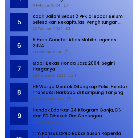
6 Februari 2024
1
Kadir Jailani Sebut 2 PPK di Babar Belum
5
Selesaikan Rekapitulasi Penghitungan
Suara
20 Februari 2024
1
5 Hero Counter Atlas Mobile Legends
6
2024
21 Februari 2024
1
Mobil Bekas Honda Jazz 2004, Segini
7
Harganya
26 November 2023
1
HE Warga Mentok Ditangkap Polisi Hendak
8
Transaksi Narkoba di Kampung Tanjung
9 November 2023
1
Hendak Edarkan 24 Kilogram Ganja, DS
9
dan SD Dibekuk Tim Gabungan
1 Februari 2024
1
Tim Pansus DPRD Babar Susun Raperda