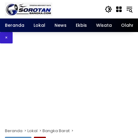
Langsung
ke
konten
Beranda
Lokal
News
Ekbis
Wisata
Olahra
×
Beranda
Lokal
Bangka Barat