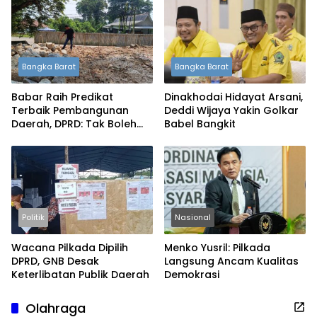
Bangka Barat
Bangka Barat
Babar Raih Predikat
Dinakhodai Hidayat Arsani,
Terbaik Pembangunan
Deddi Wijaya Yakin Golkar
Daerah, DPRD: Tak Boleh
Babel Bangkit
Berpuas Diri
Politik
Nasional
Wacana Pilkada Dipilih
Menko Yusril: Pilkada
DPRD, GNB Desak
Langsung Ancam Kualitas
Keterlibatan Publik Daerah
Demokrasi
Olahraga