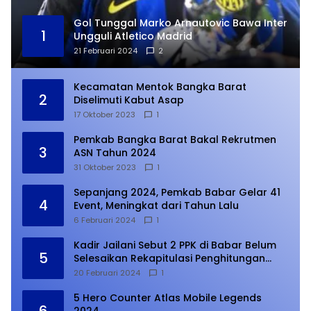
Gol Tunggal Marko Arnautovic Bawa Inter
1
Ungguli Atletico Madrid
21 Februari 2024
2
Kecamatan Mentok Bangka Barat
2
Diselimuti Kabut Asap
17 Oktober 2023
1
Pemkab Bangka Barat Bakal Rekrutmen
3
ASN Tahun 2024
31 Oktober 2023
1
Sepanjang 2024, Pemkab Babar Gelar 41
4
Event, Meningkat dari Tahun Lalu
6 Februari 2024
1
Kadir Jailani Sebut 2 PPK di Babar Belum
5
Selesaikan Rekapitulasi Penghitungan
Suara
20 Februari 2024
1
5 Hero Counter Atlas Mobile Legends
6
2024