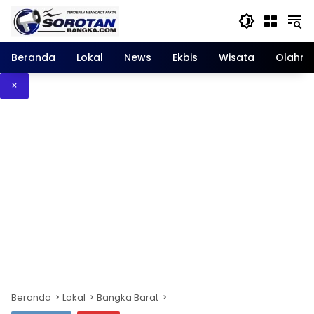
Langsung
ke
konten
Beranda
Lokal
News
Ekbis
Wisata
Olahra
×
Beranda
Lokal
Bangka Barat