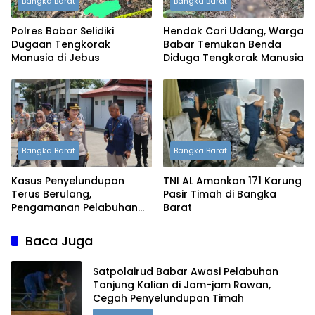
Bangka Barat
Bangka Barat
Polres Babar Selidiki
Hendak Cari Udang, Warga
Dugaan Tengkorak
Babar Temukan Benda
Manusia di Jebus
Diduga Tengkorak Manusia
Bangka Barat
Bangka Barat
Kasus Penyelundupan
TNI AL Amankan 171 Karung
Terus Berulang,
Pasir Timah di Bangka
Pengamanan Pelabuhan
Barat
Tanjung Kalian Kini
Diperketat
Baca Juga
Satpolairud Babar Awasi Pelabuhan
Tanjung Kalian di Jam-jam Rawan,
Cegah Penyelundupan Timah