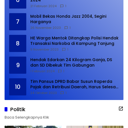
21 Februari 2024
1
Mobil Bekas Honda Jazz 2004, Segini
7
Harganya
26 November 2023
1
HE Warga Mentok Ditangkap Polisi Hendak
8
Transaksi Narkoba di Kampung Tanjung
9 November 2023
1
Hendak Edarkan 24 Kilogram Ganja, DS
9
dan SD Dibekuk Tim Gabungan
1 Februari 2024
1
Tim Pansus DPRD Babar Susun Raperda
10
Pajak dan Retribusi Daerah, Harus Selesai
Januari 2024
24 Oktober 2023
1
Politik
Baca Selengkapnya Klik