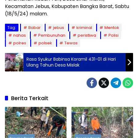
Kecamatan Jebus, Kabupaten Bangka Barat, Sabtu
(18/5/24) malam.
Tag:
Babar
jebus
kriminal
Mentok
nahas
Pembunuhan
peristiwa
Polisi
polres
polsek
Tewas
Rasa Syukur Babinsa Koramil 431-01 di Hari
Ulang Tahun Desa Mislak
Berita Terkait