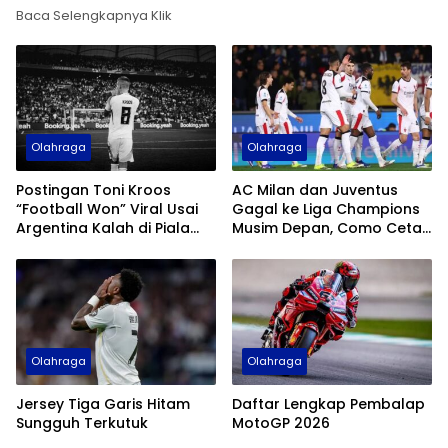
Baca Selengkapnya Klik
Olahraga
Olahraga
Postingan Toni Kroos
AC Milan dan Juventus
“Football Won” Viral Usai
Gagal ke Liga Champions
Argentina Kalah di Piala
Musim Depan, Como Cetak
Dunia 2026
Sejarah
Olahraga
Olahraga
Jersey Tiga Garis Hitam
Daftar Lengkap Pembalap
Sungguh Terkutuk
MotoGP 2026