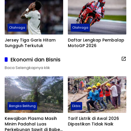
Olahraga
Olahraga
Jersey Tiga Garis Hitam
Daftar Lengkap Pembalap
Sungguh Terkutuk
MotoGP 2026
Ekonomi dan Bisnis
Baca Selengkapnya klik
Bangka Belitung
Ekbis
Kewajiban Plasma Masih
Tarif Listrik di Awal 2026
Minim Padahal Luas
Dipastikan Tidak Naik
Perkebunan Sawit di Babel