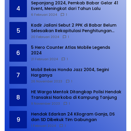
Sepanjang 2024, Pemkab Babar Gelar 41
4
Event, Meningkat dari Tahun Lalu
6 Februari 2024
1
Kadir Jailani Sebut 2 PPK di Babar Belum
5
Selesaikan Rekapitulasi Penghitungan
Suara
20 Februari 2024
1
5 Hero Counter Atlas Mobile Legends
6
2024
21 Februari 2024
1
Mobil Bekas Honda Jazz 2004, Segini
7
Harganya
26 November 2023
1
HE Warga Mentok Ditangkap Polisi Hendak
8
Transaksi Narkoba di Kampung Tanjung
9 November 2023
1
Hendak Edarkan 24 Kilogram Ganja, DS
9
dan SD Dibekuk Tim Gabungan
1 Februari 2024
1