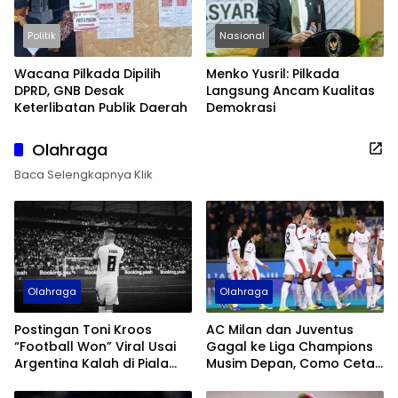
Politik
Nasional
Wacana Pilkada Dipilih
Menko Yusril: Pilkada
DPRD, GNB Desak
Langsung Ancam Kualitas
Keterlibatan Publik Daerah
Demokrasi
Olahraga
Baca Selengkapnya Klik
Olahraga
Olahraga
Postingan Toni Kroos
AC Milan dan Juventus
“Football Won” Viral Usai
Gagal ke Liga Champions
Argentina Kalah di Piala
Musim Depan, Como Cetak
Dunia 2026
Sejarah