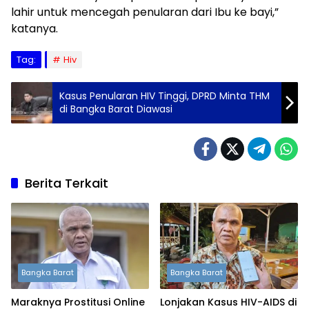
lahir untuk mencegah penularan dari Ibu ke bayi,”
katanya.
Tag:
Hiv
Kasus Penularan HIV Tinggi, DPRD Minta THM
di Bangka Barat Diawasi
Berita Terkait
Bangka Barat
Bangka Barat
Maraknya Prostitusi Online
Lonjakan Kasus HIV-AIDS di