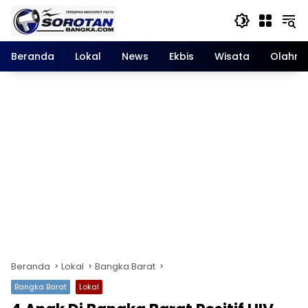
Langsung
ke
konten
Beranda
Lokal
News
Ekbis
Wisata
Olahra
Beranda
Lokal
Bangka Barat
Bangka Barat
Lokal