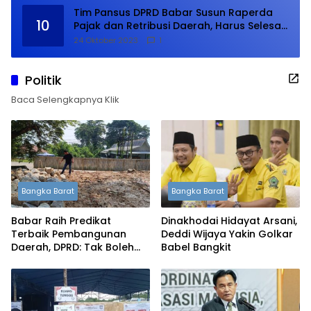
Tim Pansus DPRD Babar Susun Raperda
10
Pajak dan Retribusi Daerah, Harus Selesai
Januari 2024
24 Oktober 2023
1
Politik
Baca Selengkapnya Klik
Bangka Barat
Bangka Barat
Babar Raih Predikat
Dinakhodai Hidayat Arsani,
Terbaik Pembangunan
Deddi Wijaya Yakin Golkar
Daerah, DPRD: Tak Boleh
Babel Bangkit
Berpuas Diri