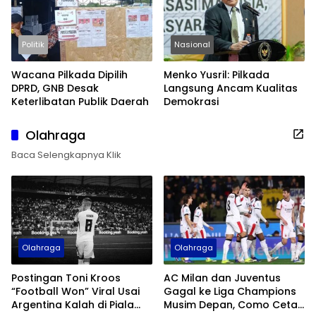
Politik
Nasional
Wacana Pilkada Dipilih
Menko Yusril: Pilkada
DPRD, GNB Desak
Langsung Ancam Kualitas
Keterlibatan Publik Daerah
Demokrasi
Olahraga
Baca Selengkapnya Klik
Olahraga
Olahraga
Postingan Toni Kroos
AC Milan dan Juventus
“Football Won” Viral Usai
Gagal ke Liga Champions
Argentina Kalah di Piala
Musim Depan, Como Cetak