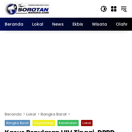
Langsung
ke
konten
Beranda
Lokal
News
Ekbis
Wisata
Olahra
Beranda
Lokal
Bangka Barat
Bangka Barat
Gaya Hidup
Kesehatan
Lokal