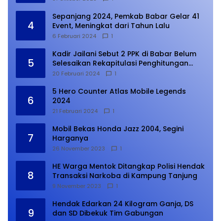
Sepanjang 2024, Pemkab Babar Gelar 41
4
Event, Meningkat dari Tahun Lalu
6 Februari 2024
1
Kadir Jailani Sebut 2 PPK di Babar Belum
5
Selesaikan Rekapitulasi Penghitungan
Suara
20 Februari 2024
1
5 Hero Counter Atlas Mobile Legends
6
2024
21 Februari 2024
1
Mobil Bekas Honda Jazz 2004, Segini
7
Harganya
26 November 2023
1
HE Warga Mentok Ditangkap Polisi Hendak
8
Transaksi Narkoba di Kampung Tanjung
9 November 2023
1
Hendak Edarkan 24 Kilogram Ganja, DS
9
dan SD Dibekuk Tim Gabungan