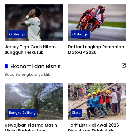
Dunia 2026
Sejarah
Olahraga
Olahraga
Jersey Tiga Garis Hitam
Daftar Lengkap Pembalap
Sungguh Terkutuk
MotoGP 2026
Ekonomi dan Bisnis
Baca Selengkapnya klik
Bangka Belitung
Ekbis
Kewajiban Plasma Masih
Tarif Listrik di Awal 2026
Minim Padahal Luas
Dipastikan Tidak Naik