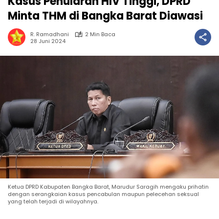
Kasus Penularan HIV Tinggi, DPRD
Minta THM di Bangka Barat Diawasi
R. Ramadhani
2 Min Baca
28 Juni 2024
Ketua DPRD Kabupaten Bangka Barat, Marudur Saragih mengaku prihatin
dengan serangkaian kasus pencabulan maupun pelecehan seksual
yang telah terjadi di wilayahnya.