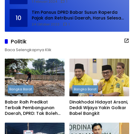
1 Februari 2024
1
Tim Pansus DPRD Babar Susun Raperda
10
Pajak dan Retribusi Daerah, Harus Selesai
Januari 2024
24 Oktober 2023
1
Politik
Baca Selengkapnya Klik
Bangka Barat
Bangka Barat
Babar Raih Predikat
Dinakhodai Hidayat Arsani,
Terbaik Pembangunan
Deddi Wijaya Yakin Golkar
Daerah, DPRD: Tak Boleh
Babel Bangkit
Berpuas Diri