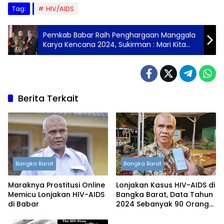
Tag:
HIV/AIDS
Pemkab Babar Raih Penghargaan Manggala
Karya Kencana 2024, Sukirman : Mari Kita
Wujudkan Keluarga yang Berkualitas di
Bangka Barat
Berita Terkait
Bangka Barat
Bangka Barat
Maraknya Prostitusi Online
Lonjakan Kasus HIV-AIDS di
Memicu Lonjakan HIV-AIDS
Bangka Barat, Data Tahun
di Babar
2024 Sebanyak 90 Orang
Terjangkit