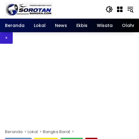
Langsung
ke
konten
Beranda
Lokal
News
Ekbis
Wisata
Olahra
×
Beranda
Lokal
Bangka Barat