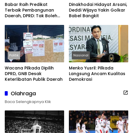
Babar Raih Predikat
Dinakhodai Hidayat Arsani,
Terbaik Pembangunan
Deddi Wijaya Yakin Golkar
Daerah, DPRD: Tak Boleh
Babel Bangkit
Berpuas Diri
Politik
Nasional
Wacana Pilkada Dipilih
Menko Yusril: Pilkada
DPRD, GNB Desak
Langsung Ancam Kualitas
Keterlibatan Publik Daerah
Demokrasi
Olahraga
Baca Selengkapnya Klik