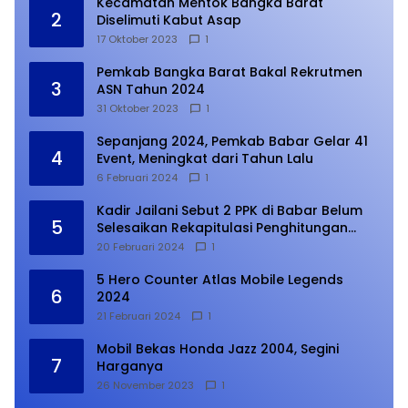
Kecamatan Mentok Bangka Barat
2
Diselimuti Kabut Asap
17 Oktober 2023
1
Pemkab Bangka Barat Bakal Rekrutmen
3
ASN Tahun 2024
31 Oktober 2023
1
Sepanjang 2024, Pemkab Babar Gelar 41
4
Event, Meningkat dari Tahun Lalu
6 Februari 2024
1
Kadir Jailani Sebut 2 PPK di Babar Belum
5
Selesaikan Rekapitulasi Penghitungan
Suara
20 Februari 2024
1
5 Hero Counter Atlas Mobile Legends
6
2024
21 Februari 2024
1
Mobil Bekas Honda Jazz 2004, Segini
7
Harganya
26 November 2023
1