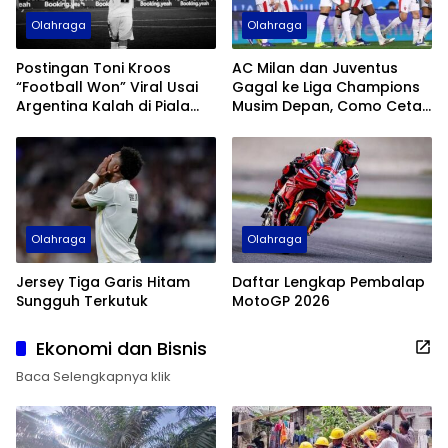
Olahraga
Olahraga
Postingan Toni Kroos
AC Milan dan Juventus
“Football Won” Viral Usai
Gagal ke Liga Champions
Argentina Kalah di Piala
Musim Depan, Como Cetak
Dunia 2026
Sejarah
Olahraga
Olahraga
Jersey Tiga Garis Hitam
Daftar Lengkap Pembalap
Sungguh Terkutuk
MotoGP 2026
Ekonomi dan Bisnis
Baca Selengkapnya klik