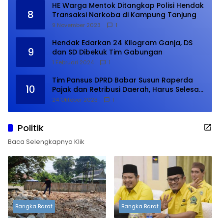
HE Warga Mentok Ditangkap Polisi Hendak
8
Transaksi Narkoba di Kampung Tanjung
9 November 2023
1
Hendak Edarkan 24 Kilogram Ganja, DS
9
dan SD Dibekuk Tim Gabungan
1 Februari 2024
1
Tim Pansus DPRD Babar Susun Raperda
10
Pajak dan Retribusi Daerah, Harus Selesai
Januari 2024
24 Oktober 2023
1
Politik
Baca Selengkapnya Klik
Bangka Barat
Bangka Barat