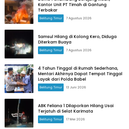
Kantor Unit PT Timah di Gantung
Terbakar
Belitung Timur
7 Agustus 2026
Samsul Hilang di Kolong Kero, Diduga
Diterkam Buaya
Belitung Timur
7 Agustus 2026
Terdepan Menyorot Fakta.
4 Tahun Tinggal di Rumah Sederhana,
Mentari Akhirnya Dapat Tempat Tinggal
Layak dari Polda Babel
Belitung Timur
13 Juni 2026
ABK Feliana 1 Dilaporkan Hilang Usai
Terjatuh di Selat Karimata
Belitung Timur
17 Mei 2026