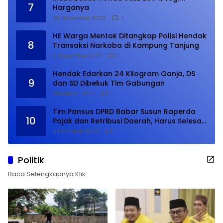
7
Harganya
26 November 2023
1
HE Warga Mentok Ditangkap Polisi Hendak
8
Transaksi Narkoba di Kampung Tanjung
9 November 2023
1
Hendak Edarkan 24 Kilogram Ganja, DS
9
dan SD Dibekuk Tim Gabungan
1 Februari 2024
1
Tim Pansus DPRD Babar Susun Raperda
10
Pajak dan Retribusi Daerah, Harus Selesai
Januari 2024
24 Oktober 2023
1
Politik
Baca Selengkapnya Klik