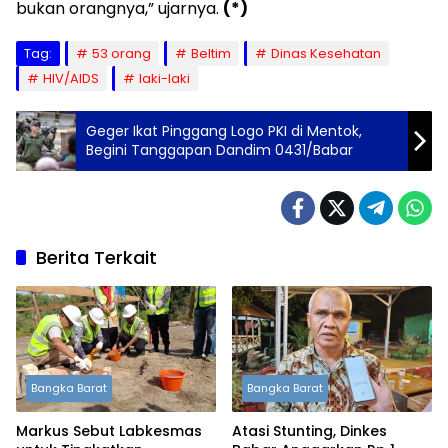
bukan orangnya,” ujarnya.
(*)
Tag:
53 orang
Beltim
Dinas Kesehatan
HIV/AIDS
laki-laki
Geger Ikat Pinggang Logo PKI di Mentok,
Begini Tanggapan Dandim 0431/Babar
Berita Terkait
Bangka Barat
Bangka Barat
Markus Sebut Labkesmas
Atasi Stunting, Dinkes