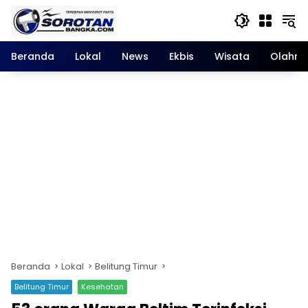
Langsung
ke
konten
Beranda
Lokal
News
Ekbis
Wisata
Olahra
Beranda
Lokal
Belitung Timur
Belitung Timur
Kesehatan