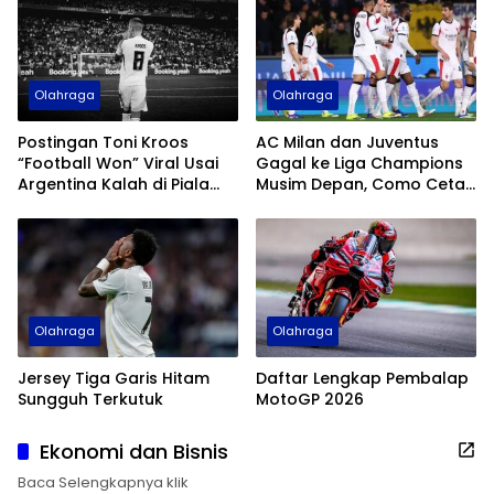
Olahraga
Olahraga
Postingan Toni Kroos
AC Milan dan Juventus
“Football Won” Viral Usai
Gagal ke Liga Champions
Argentina Kalah di Piala
Musim Depan, Como Cetak
Dunia 2026
Sejarah
Olahraga
Olahraga
Jersey Tiga Garis Hitam
Daftar Lengkap Pembalap
Sungguh Terkutuk
MotoGP 2026
Ekonomi dan Bisnis
Baca Selengkapnya klik