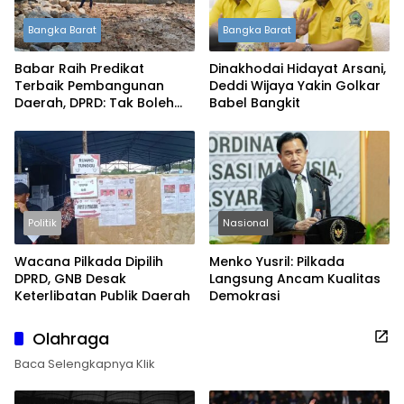
Bangka Barat
Bangka Barat
Babar Raih Predikat
Dinakhodai Hidayat Arsani,
Terbaik Pembangunan
Deddi Wijaya Yakin Golkar
Daerah, DPRD: Tak Boleh
Babel Bangkit
Berpuas Diri
Politik
Nasional
Wacana Pilkada Dipilih
Menko Yusril: Pilkada
DPRD, GNB Desak
Langsung Ancam Kualitas
Keterlibatan Publik Daerah
Demokrasi
Olahraga
Baca Selengkapnya Klik