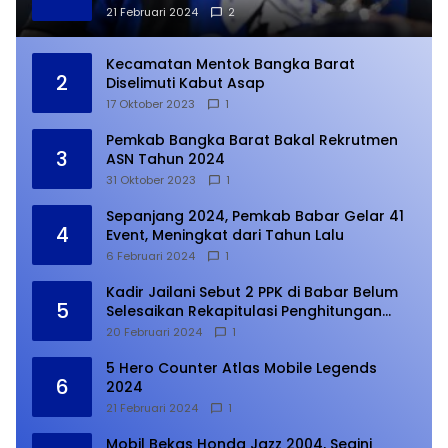
21 Februari 2024
2
Kecamatan Mentok Bangka Barat
2
Diselimuti Kabut Asap
17 Oktober 2023
1
Pemkab Bangka Barat Bakal Rekrutmen
3
ASN Tahun 2024
31 Oktober 2023
1
Sepanjang 2024, Pemkab Babar Gelar 41
4
Event, Meningkat dari Tahun Lalu
6 Februari 2024
1
Kadir Jailani Sebut 2 PPK di Babar Belum
5
Selesaikan Rekapitulasi Penghitungan
Suara
20 Februari 2024
1
5 Hero Counter Atlas Mobile Legends
6
2024
21 Februari 2024
1
Mobil Bekas Honda Jazz 2004, Segini