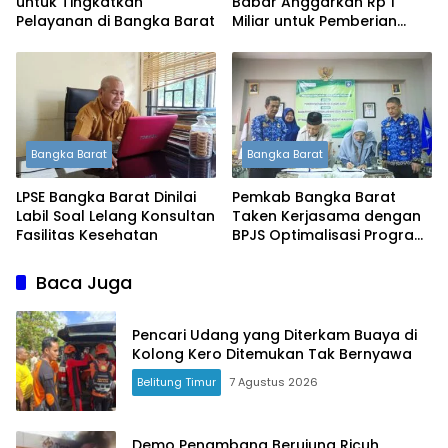
untuk Tingkatkan
Babar Anggarkan Rp 1
Pelayanan di Bangka Barat
Miliar untuk Pemberian
Susu
Bangka Barat
Bangka Barat
LPSE Bangka Barat Dinilai
Pemkab Bangka Barat
Labil Soal Lelang Konsultan
Taken Kerjasama dengan
Fasilitas Kesehatan
BPJS Optimalisasi Program
JKN
Baca Juga
Pencari Udang yang Diterkam Buaya di
Kolong Kero Ditemukan Tak Bernyawa
Belitung Timur
7 Agustus 2026
Demo Penambang Berujung Ricuh,