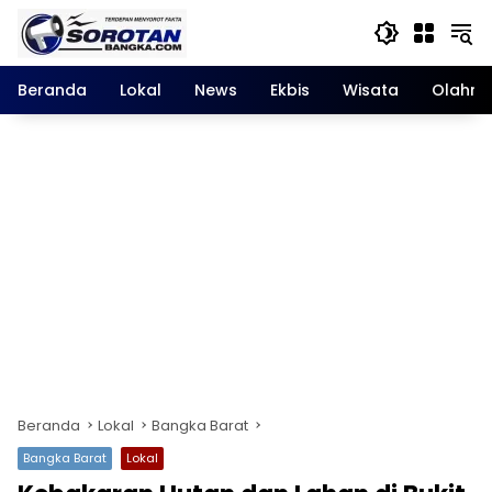
Langsung
ke
konten
Beranda
Lokal
News
Ekbis
Wisata
Olahra
Beranda
Lokal
Bangka Barat
Bangka Barat
Lokal