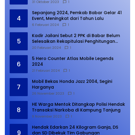
31 Oktober 2023
1
Sepanjang 2024, Pemkab Babar Gelar 41
4
Event, Meningkat dari Tahun Lalu
6 Februari 2024
1
Kadir Jailani Sebut 2 PPK di Babar Belum
5
Selesaikan Rekapitulasi Penghitungan
Suara
20 Februari 2024
1
5 Hero Counter Atlas Mobile Legends
6
2024
21 Februari 2024
1
Mobil Bekas Honda Jazz 2004, Segini
7
Harganya
26 November 2023
1
HE Warga Mentok Ditangkap Polisi Hendak
8
Transaksi Narkoba di Kampung Tanjung
9 November 2023
1
Hendak Edarkan 24 Kilogram Ganja, DS
9
dan SD Dibekuk Tim Gabungan