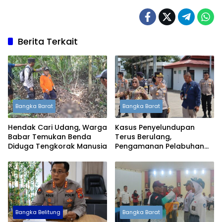
Berita Terkait
Bangka Barat
Bangka Barat
Hendak Cari Udang, Warga
Kasus Penyelundupan
Babar Temukan Benda
Terus Berulang,
Diduga Tengkorak Manusia
Pengamanan Pelabuhan
Tanjung Kalian Kini
Diperketat
Bangka Belitung
Bangka Barat