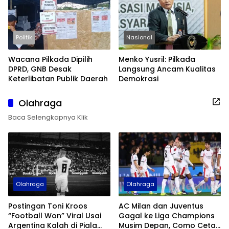
Politik
Nasional
Wacana Pilkada Dipilih
Menko Yusril: Pilkada
DPRD, GNB Desak
Langsung Ancam Kualitas
Keterlibatan Publik Daerah
Demokrasi
Olahraga
Baca Selengkapnya Klik
Olahraga
Olahraga
Postingan Toni Kroos
AC Milan dan Juventus
“Football Won” Viral Usai
Gagal ke Liga Champions
Argentina Kalah di Piala
Musim Depan, Como Cetak