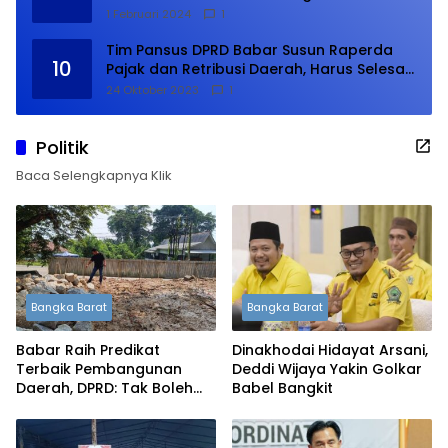
1 Februari 2024
1
Tim Pansus DPRD Babar Susun Raperda
10
Pajak dan Retribusi Daerah, Harus Selesai
Januari 2024
24 Oktober 2023
1
Politik
Baca Selengkapnya Klik
Bangka Barat
Bangka Barat
Babar Raih Predikat
Dinakhodai Hidayat Arsani,
Terbaik Pembangunan
Deddi Wijaya Yakin Golkar
Daerah, DPRD: Tak Boleh
Babel Bangkit
Berpuas Diri