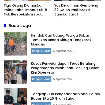
Tiga Orang Diamankan,
Yus Derahman Gembleng
Polda Babel Imbau Publik
32 Calon Paskibraka
Tak Berspekulasi soal
Bangka Barat
Kasus 53 Ton Timah
Baca Juga
Hendak Cari Udang, Warga Babar
Temukan Benda Diduga Tengkorak
Manusia
Bangka Barat
6 Agustus 2026
Kasus Penyelundupan Terus Berulang,
Pengamanan Pelabuhan Tanjung Kalian
Kini Diperketat
Bangka Barat
6 Agustus 2026
Tangkap Dua Pengedar Narkoba, Polres
Babar Sita 20 Gram Sabu
Bangka Barat
6 Agustus 2026