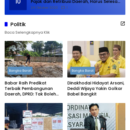
10
Pajak dan Retribusi Daerah, Harus Selesai
Januari 2024
24 Oktober 2023
1
Politik
Baca Selengkapnya Klik
Bangka Barat
Bangka Barat
Babar Raih Predikat
Dinakhodai Hidayat Arsani,
Terbaik Pembangunan
Deddi Wijaya Yakin Golkar
Daerah, DPRD: Tak Boleh
Babel Bangkit
Berpuas Diri