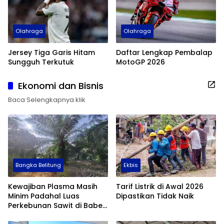
Olahraga
Olahraga
Jersey Tiga Garis Hitam
Daftar Lengkap Pembalap
Sungguh Terkutuk
MotoGP 2026
Ekonomi dan Bisnis
Baca Selengkapnya klik
Bangka Belitung
Ekbis
Kewajiban Plasma Masih
Tarif Listrik di Awal 2026
Minim Padahal Luas
Dipastikan Tidak Naik
Perkebunan Sawit di Babel
Tembus 355 Ribu Hektare