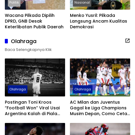
Politik
Nasional
Wacana Pilkada Dipilih
Menko Yusril: Pilkada
DPRD, GNB Desak
Langsung Ancam Kualitas
Keterlibatan Publik Daerah
Demokrasi
Olahraga
Baca Selengkapnya Klik
Olahraga
Olahraga
Postingan Toni Kroos
AC Milan dan Juventus
“Football Won” Viral Usai
Gagal ke Liga Champions
Argentina Kalah di Piala
Musim Depan, Como Cetak
Dunia 2026
Sejarah