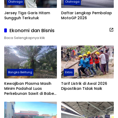
Olahraga
Olahraga
Jersey Tiga Garis Hitam
Daftar Lengkap Pembalap
Sungguh Terkutuk
MotoGP 2026
Ekonomi dan Bisnis
Baca Selengkapnya klik
Bangka Belitung
Ekbis
Kewajiban Plasma Masih
Tarif Listrik di Awal 2026
Minim Padahal Luas
Dipastikan Tidak Naik
Perkebunan Sawit di Babel
Tembus 355 Ribu Hektare