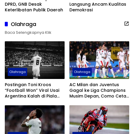
DPRD, GNB Desak
Langsung Ancam Kualitas
Keterlibatan Publik Daerah
Demokrasi
Olahraga
Baca Selengkapnya Klik
Olahraga
Olahraga
Postingan Toni Kroos
AC Milan dan Juventus
“Football Won” Viral Usai
Gagal ke Liga Champions
Argentina Kalah di Piala
Musim Depan, Como Cetak
Dunia 2026
Sejarah