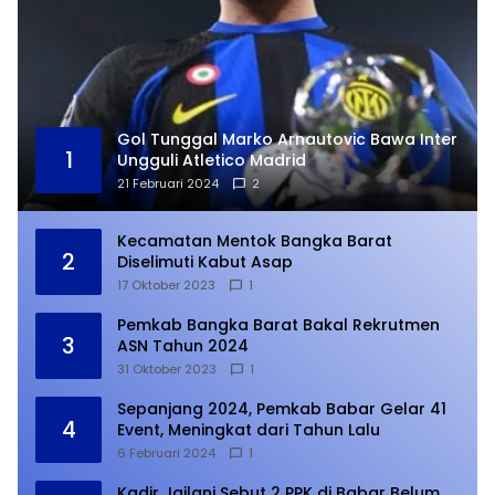
Gol Tunggal Marko Arnautovic Bawa Inter
1
Ungguli Atletico Madrid
21 Februari 2024
2
Kecamatan Mentok Bangka Barat
2
Diselimuti Kabut Asap
17 Oktober 2023
1
Pemkab Bangka Barat Bakal Rekrutmen
3
ASN Tahun 2024
31 Oktober 2023
1
Sepanjang 2024, Pemkab Babar Gelar 41
4
Event, Meningkat dari Tahun Lalu
6 Februari 2024
1
Kadir Jailani Sebut 2 PPK di Babar Belum