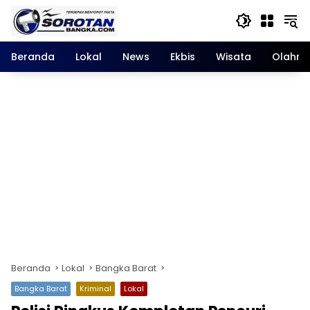
Langsung
ke
konten
Beranda
Lokal
News
Ekbis
Wisata
Olahra
Beranda
Lokal
Bangka Barat
Bangka Barat
Kriminal
Lokal