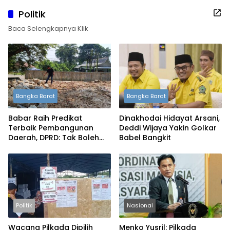
Politik
Baca Selengkapnya Klik
Bangka Barat
Bangka Barat
Babar Raih Predikat
Dinakhodai Hidayat Arsani,
Terbaik Pembangunan
Deddi Wijaya Yakin Golkar
Daerah, DPRD: Tak Boleh
Babel Bangkit
Berpuas Diri
Politik
Nasional
Wacana Pilkada Dipilih
Menko Yusril: Pilkada