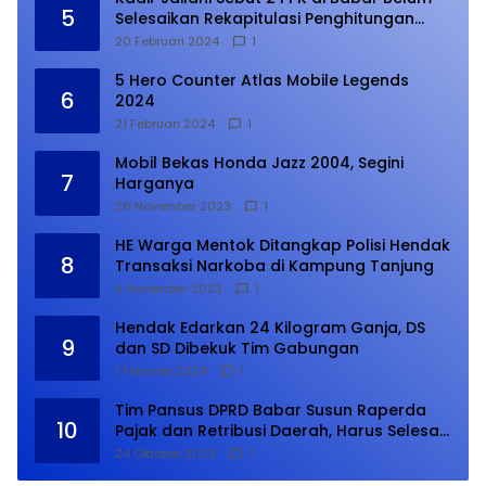
5
Selesaikan Rekapitulasi Penghitungan
Suara
20 Februari 2024
1
5 Hero Counter Atlas Mobile Legends
6
2024
21 Februari 2024
1
Mobil Bekas Honda Jazz 2004, Segini
7
Harganya
26 November 2023
1
HE Warga Mentok Ditangkap Polisi Hendak
8
Transaksi Narkoba di Kampung Tanjung
9 November 2023
1
Hendak Edarkan 24 Kilogram Ganja, DS
9
dan SD Dibekuk Tim Gabungan
1 Februari 2024
1
Tim Pansus DPRD Babar Susun Raperda
10
Pajak dan Retribusi Daerah, Harus Selesai
Januari 2024
24 Oktober 2023
1