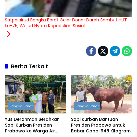
Satpolairud Bangka Barat Gelar Donor Darah Sambut HUT
ke-75, Wujud Nyata Kepedulian Sosial
Berita Terkait
Bangka Barat
Bangka Barat
Yus Derahman Serahkan
Sapi Kurban Bantuan
Sapi Kurban Presiden
Presiden Prabowo untuk
Prabowo ke Warga Air
Babar Capai 948 Kilogram
Lintang