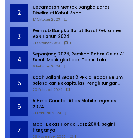
Kecamatan Mentok Bangka Barat
2
Diselimuti Kabut Asap
17 Oktober 2023
1
Pemkab Bangka Barat Bakal Rekrutmen
3
ASN Tahun 2024
31 Oktober 2023
1
Sepanjang 2024, Pemkab Babar Gelar 41
4
Event, Meningkat dari Tahun Lalu
6 Februari 2024
1
Kadir Jailani Sebut 2 PPK di Babar Belum
5
Selesaikan Rekapitulasi Penghitungan
Suara
20 Februari 2024
1
5 Hero Counter Atlas Mobile Legends
6
2024
21 Februari 2024
1
Mobil Bekas Honda Jazz 2004, Segini
7
Harganya
26 November 2023
1