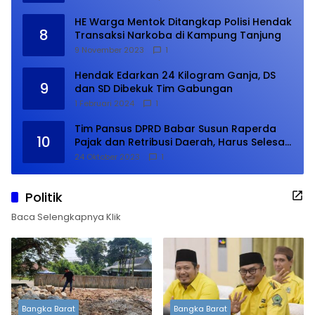
HE Warga Mentok Ditangkap Polisi Hendak
8
Transaksi Narkoba di Kampung Tanjung
9 November 2023
1
Hendak Edarkan 24 Kilogram Ganja, DS
9
dan SD Dibekuk Tim Gabungan
1 Februari 2024
1
Tim Pansus DPRD Babar Susun Raperda
10
Pajak dan Retribusi Daerah, Harus Selesai
Januari 2024
24 Oktober 2023
1
Politik
Baca Selengkapnya Klik
Bangka Barat
Bangka Barat