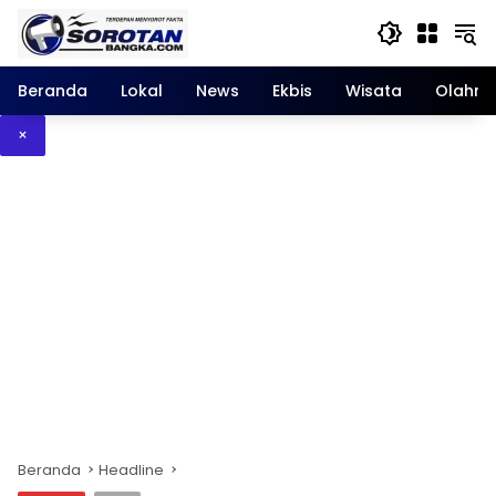
Langsung
ke
konten
Beranda
Lokal
News
Ekbis
Wisata
Olahra
×
Beranda
Headline