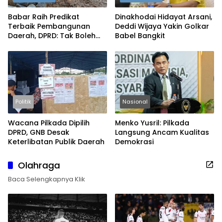
Babar Raih Predikat
Dinakhodai Hidayat Arsani,
Terbaik Pembangunan
Deddi Wijaya Yakin Golkar
Daerah, DPRD: Tak Boleh
Babel Bangkit
Berpuas Diri
Politik
Nasional
Wacana Pilkada Dipilih
Menko Yusril: Pilkada
DPRD, GNB Desak
Langsung Ancam Kualitas
Keterlibatan Publik Daerah
Demokrasi
Olahraga
Baca Selengkapnya Klik