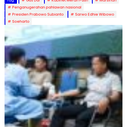
Tag:
Gus Dur
Kabinet Merah Putih
Marsinah
Penganugerahan pahlawan nasional
Presiden Prabowo Subianto
Sarwo Edhie Wibowo
Soeharto