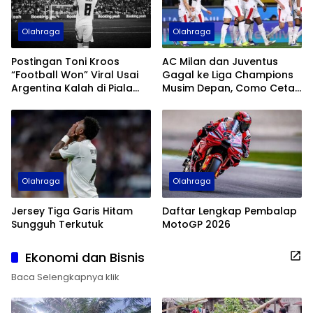
Olahraga
Olahraga
Postingan Toni Kroos
AC Milan dan Juventus
“Football Won” Viral Usai
Gagal ke Liga Champions
Argentina Kalah di Piala
Musim Depan, Como Cetak
Dunia 2026
Sejarah
Olahraga
Olahraga
Jersey Tiga Garis Hitam
Daftar Lengkap Pembalap
Sungguh Terkutuk
MotoGP 2026
Ekonomi dan Bisnis
Baca Selengkapnya klik