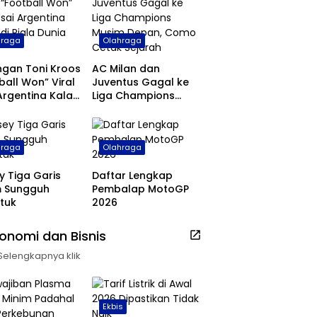
hraga
Olahraga
ngan Toni Kroos
AC Milan dan
ball Won” Viral
Juventus Gagal ke
Argentina Kalah
Liga Champions
ala Dunia 2026
Musim Depan, Como
Cetak Sejarah
hraga
Olahraga
y Tiga Garis
Daftar Lengkap
m Sungguh
Pembalap MotoGP
tuk
2026
onomi dan Bisnis
Selengkapnya klik
Ekbis