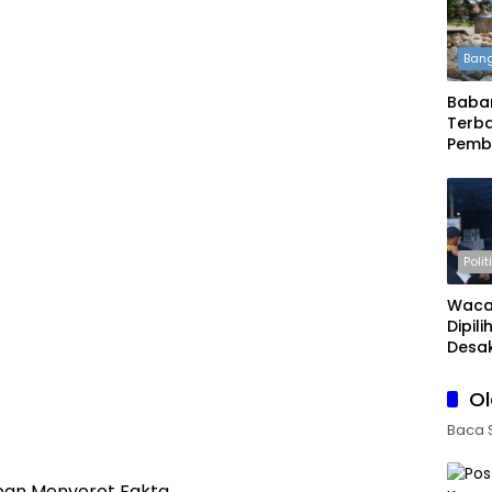
Bang
Babar
Terba
Pemb
Daera
Boleh
Polit
Waca
Dipil
Desak
Publi
O
Baca 
an Menyorot Fakta.