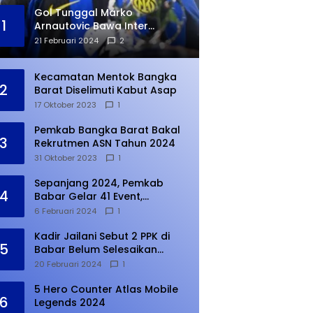
Gol Tunggal Marko
1
Arnautovic Bawa Inter
Ungguli Atletico Madrid
21 Februari 2024
2
Kecamatan Mentok Bangka
2
Barat Diselimuti Kabut Asap
17 Oktober 2023
1
Pemkab Bangka Barat Bakal
3
Rekrutmen ASN Tahun 2024
31 Oktober 2023
1
Sepanjang 2024, Pemkab
4
Babar Gelar 41 Event,
Meningkat dari Tahun Lalu
6 Februari 2024
1
Kadir Jailani Sebut 2 PPK di
5
Babar Belum Selesaikan
Rekapitulasi Penghitungan
20 Februari 2024
1
Suara
5 Hero Counter Atlas Mobile
6
Legends 2024