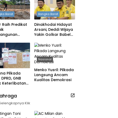
ka Barat
Bangka Barat
 Raih Predikat
Dinakhodai Hidayat
ik
Arsani, Deddi Wijaya
angunan
Yakin Golkar Babel
h, DPRD: Tak
Bangkit
 Berpuas Diri
Nasional
ik
Menko Yusril: Pilkada
na Pilkada
Langsung Ancam
ih DPRD, GNB
Kualitas Demokrasi
 Keterlibatan
k Daerah
lahraga
Selengkapnya Klik