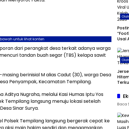
Ola
Posti
“Foot
Usai 
ebawah untuk lihat konten
di Pi
aporan dari perangkat desa terkait adanya warga
encuri tandan buah segar (TBS) kelapa sawit
Ola
Jerse
asing berinisial M alias Cadut (30), warga Desa
Hita
a Desa Penyampak, Kecamatan Tempilang.
Terku
 Aditya Nugraha, melalui Kasi Humas Iptu Yos
Ek
ek Tempilang langsung menuju lokasi setelah
Baca 
Desa Sinar Surya.
el Polsek Tempilang langsung bergerak cepat ke
inya aksi main hakim sendiri dan mengamankan