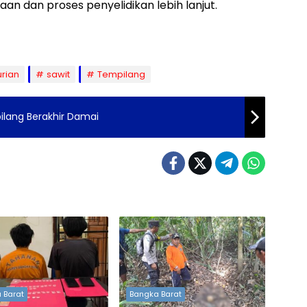
n dan proses penyelidikan lebih lanjut.
rian
sawit
Tempilang
ilang Berakhir Damai
 Barat
Bangka Barat