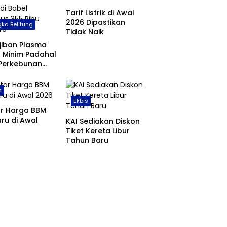
Tarif Listrik di Awal
2026 Dipastikan
ka Belitung
Tidak Naik
jiban Plasma
 Minim Padahal
 Perkebunan
 di Babel
us 355 Ribu
s
are
Ekbis
ar Harga BBM
ru di Awal
KAI Sediakan Diskon
Tiket Kereta Libur
Tahun Baru