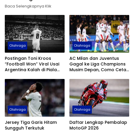
Baca Selengkapnya Klik
Olahraga
Olahraga
Postingan Toni Kroos
AC Milan dan Juventus
“Football Won” Viral Usai
Gagal ke Liga Champions
Argentina Kalah di Piala
Musim Depan, Como Cetak
Dunia 2026
Sejarah
Olahraga
Olahraga
Jersey Tiga Garis Hitam
Daftar Lengkap Pembalap
Sungguh Terkutuk
MotoGP 2026