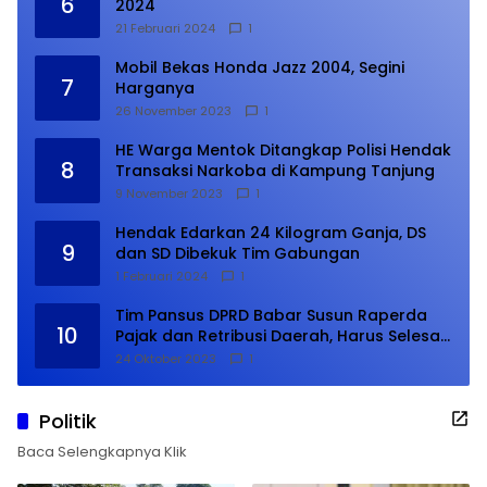
6
2024
21 Februari 2024
1
Mobil Bekas Honda Jazz 2004, Segini
7
Harganya
26 November 2023
1
HE Warga Mentok Ditangkap Polisi Hendak
8
Transaksi Narkoba di Kampung Tanjung
9 November 2023
1
Hendak Edarkan 24 Kilogram Ganja, DS
9
dan SD Dibekuk Tim Gabungan
1 Februari 2024
1
Tim Pansus DPRD Babar Susun Raperda
10
Pajak dan Retribusi Daerah, Harus Selesai
Januari 2024
24 Oktober 2023
1
Politik
Baca Selengkapnya Klik