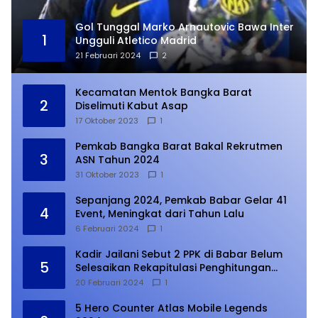
Gol Tunggal Marko Arnautovic Bawa Inter
1
Ungguli Atletico Madrid
21 Februari 2024
2
Kecamatan Mentok Bangka Barat
2
Diselimuti Kabut Asap
17 Oktober 2023
1
Pemkab Bangka Barat Bakal Rekrutmen
3
ASN Tahun 2024
31 Oktober 2023
1
Sepanjang 2024, Pemkab Babar Gelar 41
4
Event, Meningkat dari Tahun Lalu
6 Februari 2024
1
Kadir Jailani Sebut 2 PPK di Babar Belum
5
Selesaikan Rekapitulasi Penghitungan
Suara
20 Februari 2024
1
5 Hero Counter Atlas Mobile Legends