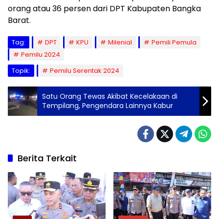
orang atau 36 persen dari DPT Kabupaten Bangka
Barat.
Tag:
DPT
KPU
Milenial
Pemili Pemula
Pemilu 2024
Topik:
Pemilu Serentak 2024
Satu Orang Tewas Akibat Kecelakaan di
Tempilang, Pengendara Lainnya Kabur
Berita Terkait