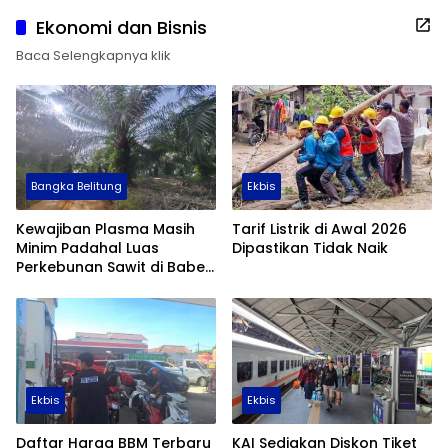
Ekonomi dan Bisnis
Baca Selengkapnya klik
Bangka Belitung
Ekbis
Kewajiban Plasma Masih
Tarif Listrik di Awal 2026
Minim Padahal Luas
Dipastikan Tidak Naik
Perkebunan Sawit di Babel
Tembus 355 Ribu Hektare
Ekbis
Ekbis
Daftar Harga BBM Terbaru
KAI Sediakan Diskon Tiket