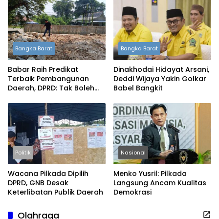
Bangka Barat
Bangka Barat
Babar Raih Predikat
Dinakhodai Hidayat Arsani,
Terbaik Pembangunan
Deddi Wijaya Yakin Golkar
Daerah, DPRD: Tak Boleh
Babel Bangkit
Berpuas Diri
Politik
Nasional
Wacana Pilkada Dipilih
Menko Yusril: Pilkada
DPRD, GNB Desak
Langsung Ancam Kualitas
Keterlibatan Publik Daerah
Demokrasi
Olahraga