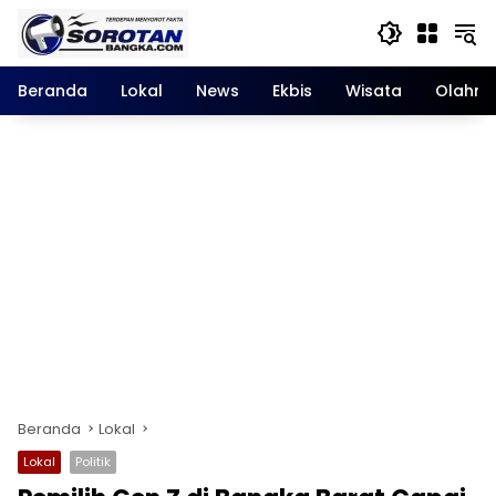
Langsung
ke
konten
Beranda
Lokal
News
Ekbis
Wisata
Olahra
Beranda
Lokal
Lokal
Politik