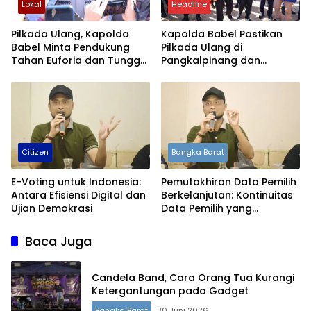
Lokal
Headline
Pilkada Ulang, Kapolda
Kapolda Babel Pastikan
Babel Minta Pendukung
Pilkada Ulang di
Tahan Euforia dan Tunggu
Pangkalpinang dan
Hasil Perhitungan KPU
Bangka Berjalan Kondusif
Citizen
Bangka Barat
E-Voting untuk Indonesia:
Pemutakhiran Data Pemilih
Antara Efisiensi Digital dan
Berkelanjutan: Kontinuitas
Ujian Demokrasi
Data Pemilih yang
Komprehensif, Akurat dan
Mutakhir
Baca Juga
Candela Band, Cara Orang Tua Kurangi
Ketergantungan pada Gadget
Bangka Barat
30 Juni 2026