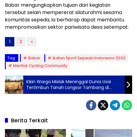
Babar mengungkapkan tujuan dari kegiatan
tersebut selain mempererat silaturahmi sesama
komunitas sepeda, ia berharap dapat membantu
mempromosikan sektor pariwisata desa setempat.
1
2
»
Tag:
Babar
Ikatan Sport Sepeda Indonesia (ISSI)
Mentok Cycling Community
Kikin Warga Mislak Meninggal Dunia Usai
Tertimbun Tanah Longsor Tambang di
Jebus
Berita Terkait