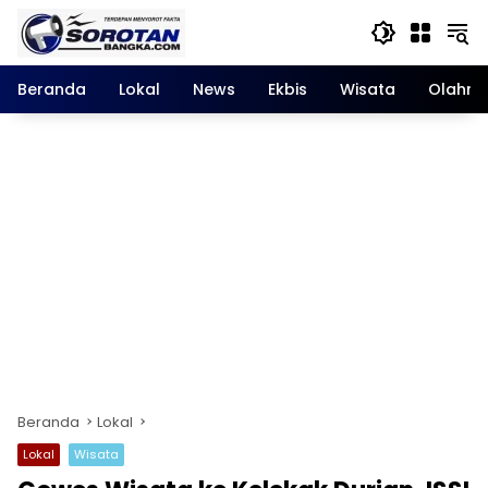
Langsung
ke
konten
Beranda
Lokal
News
Ekbis
Wisata
Olahra
Beranda
Lokal
Lokal
Wisata