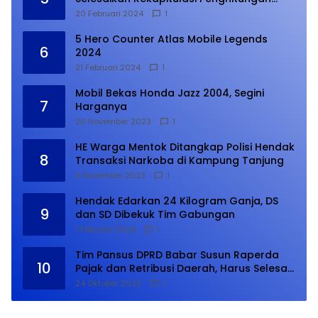
Suara
20 Februari 2024
1
5 Hero Counter Atlas Mobile Legends
6
2024
21 Februari 2024
1
Mobil Bekas Honda Jazz 2004, Segini
7
Harganya
26 November 2023
1
HE Warga Mentok Ditangkap Polisi Hendak
8
Transaksi Narkoba di Kampung Tanjung
9 November 2023
1
Hendak Edarkan 24 Kilogram Ganja, DS
9
dan SD Dibekuk Tim Gabungan
1 Februari 2024
1
Tim Pansus DPRD Babar Susun Raperda
10
Pajak dan Retribusi Daerah, Harus Selesai
Januari 2024
24 Oktober 2023
1