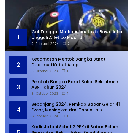
Gol Tunggal Marko Arnautovic Bawa Inter
1
Ungguli Atletico Madrid
21 Februari 2024
2
Kecamatan Mentok Bangka Barat
2
Diselimuti Kabut Asap
17 Oktober 2023
1
Pemkab Bangka Barat Bakal Rekrutmen
3
ASN Tahun 2024
31 Oktober 2023
1
Sepanjang 2024, Pemkab Babar Gelar 41
4
Event, Meningkat dari Tahun Lalu
6 Februari 2024
1
Kadir Jailani Sebut 2 PPK di Babar Belum
5
Selesaikan Rekapitulasi Penghitungan