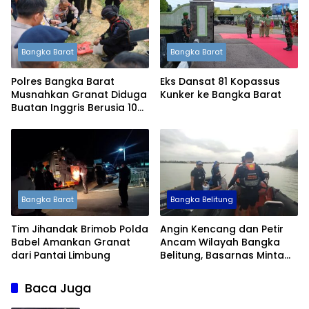
Bangka Barat
Bangka Barat
Polres Bangka Barat
Eks Dansat 81 Kopassus
Musnahkan Granat Diduga
Kunker ke Bangka Barat
Buatan Inggris Berusia 105
Tahun
Bangka Barat
Bangka Belitung
Tim Jihandak Brimob Polda
Angin Kencang dan Petir
Babel Amankan Granat
Ancam Wilayah Bangka
dari Pantai Limbung
Belitung, Basarnas Minta
Masyarakat Waspada
Baca Juga