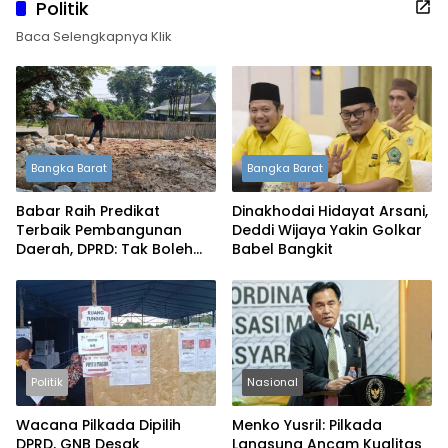
Politik
Baca Selengkapnya Klik
Bangka Barat
Bangka Barat
Babar Raih Predikat
Dinakhodai Hidayat Arsani,
Terbaik Pembangunan
Deddi Wijaya Yakin Golkar
Daerah, DPRD: Tak Boleh
Babel Bangkit
Berpuas Diri
Politik
Nasional
Wacana Pilkada Dipilih
Menko Yusril: Pilkada
DPRD, GNB Desak
Langsung Ancam Kualitas