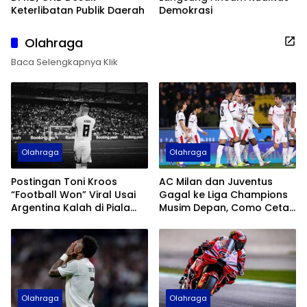
Keterlibatan Publik Daerah
Demokrasi
Olahraga
Baca Selengkapnya Klik
Olahraga
Olahraga
Postingan Toni Kroos
AC Milan dan Juventus
“Football Won” Viral Usai
Gagal ke Liga Champions
Argentina Kalah di Piala
Musim Depan, Como Cetak
Dunia 2026
Sejarah
Olahraga
Olahraga