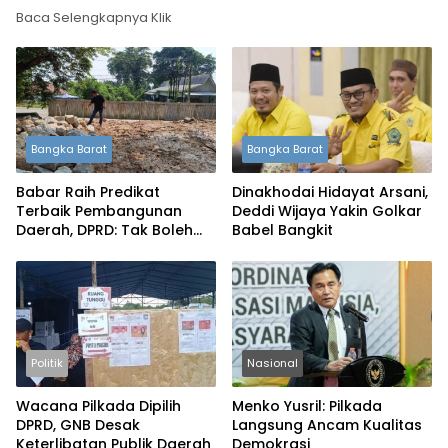
Baca Selengkapnya Klik
Bangka Barat
Bangka Barat
Babar Raih Predikat
Dinakhodai Hidayat Arsani,
Terbaik Pembangunan
Deddi Wijaya Yakin Golkar
Daerah, DPRD: Tak Boleh
Babel Bangkit
Berpuas Diri
Politik
Nasional
Wacana Pilkada Dipilih
Menko Yusril: Pilkada
DPRD, GNB Desak
Langsung Ancam Kualitas
Keterlibatan Publik Daerah
Demokrasi