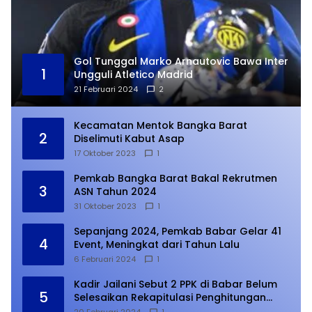
Gol Tunggal Marko Arnautovic Bawa Inter
1
Ungguli Atletico Madrid
21 Februari 2024
2
Kecamatan Mentok Bangka Barat
2
Diselimuti Kabut Asap
17 Oktober 2023
1
Pemkab Bangka Barat Bakal Rekrutmen
3
ASN Tahun 2024
31 Oktober 2023
1
Sepanjang 2024, Pemkab Babar Gelar 41
4
Event, Meningkat dari Tahun Lalu
6 Februari 2024
1
Kadir Jailani Sebut 2 PPK di Babar Belum
5
Selesaikan Rekapitulasi Penghitungan
Suara