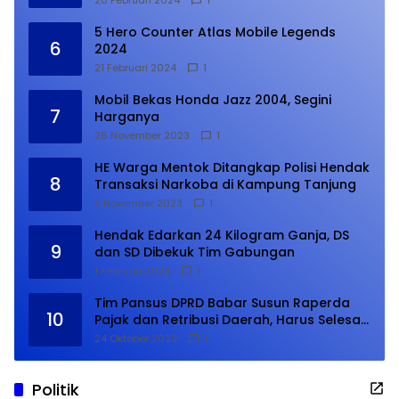
20 Februari 2024
1
5 Hero Counter Atlas Mobile Legends
6
2024
21 Februari 2024
1
Mobil Bekas Honda Jazz 2004, Segini
7
Harganya
26 November 2023
1
HE Warga Mentok Ditangkap Polisi Hendak
8
Transaksi Narkoba di Kampung Tanjung
9 November 2023
1
Hendak Edarkan 24 Kilogram Ganja, DS
9
dan SD Dibekuk Tim Gabungan
1 Februari 2024
1
Tim Pansus DPRD Babar Susun Raperda
10
Pajak dan Retribusi Daerah, Harus Selesai
Januari 2024
24 Oktober 2023
1
Politik