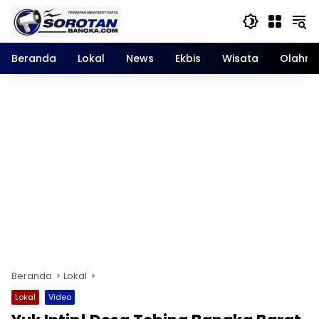
Langsung
ke
konten
Beranda
Lokal
News
Ekbis
Wisata
Olahra
Beranda
Lokal
Lokal
Video