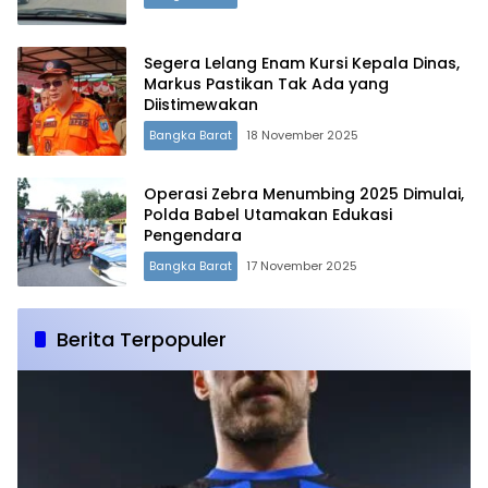
Segera Lelang Enam Kursi Kepala Dinas,
Terdepan Menyorot Fakta.
Markus Pastikan Tak Ada yang
Diistimewakan
Bangka Barat
18 November 2025
Operasi Zebra Menumbing 2025 Dimulai,
Polda Babel Utamakan Edukasi
Pengendara
Bangka Barat
17 November 2025
Berita Terpopuler