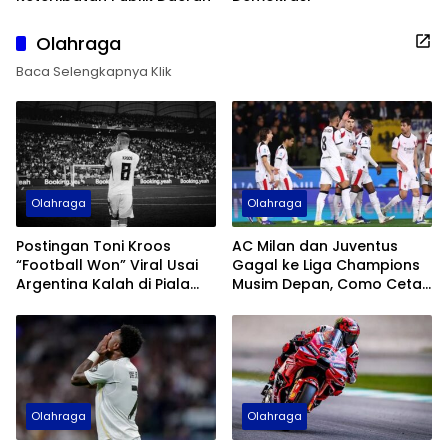
Olahraga
Baca Selengkapnya Klik
Olahraga
Olahraga
Postingan Toni Kroos
AC Milan dan Juventus
“Football Won” Viral Usai
Gagal ke Liga Champions
Argentina Kalah di Piala
Musim Depan, Como Cetak
Dunia 2026
Sejarah
Olahraga
Olahraga