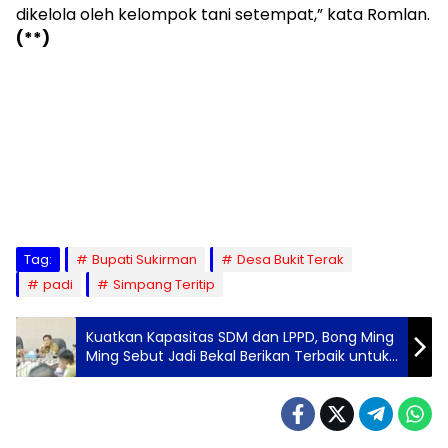
dikelola oleh kelompok tani setempat,” kata Romlan.
(**)
Tag:
Bupati Sukirman
Desa Bukit Terak
padi
Simpang Teritip
Kuatkan Kapasitas SDM dan LPPD, Bong Ming
Ming Sebut Jadi Bekal Berikan Terbaik untuk
Babar