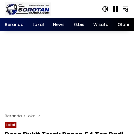
Langsung
ke
konten
Beranda
Lokal
News
Ekbis
Wisata
Olahra
Beranda
Lokal
Lokal