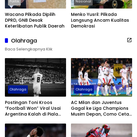
Politik
Nasional
Wacana Pilkada Dipilih
Menko Yusril: Pilkada
DPRD, GNB Desak
Langsung Ancam Kualitas
Keterlibatan Publik Daerah
Demokrasi
Olahraga
Baca Selengkapnya Klik
Olahraga
Olahraga
Postingan Toni Kroos
AC Milan dan Juventus
“Football Won” Viral Usai
Gagal ke Liga Champions
Argentina Kalah di Piala
Musim Depan, Como Cetak
Dunia 2026
Sejarah