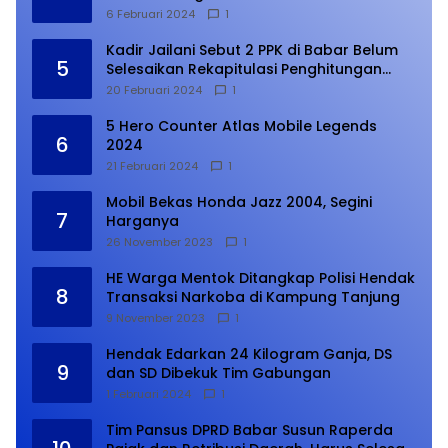
6 Februari 2024
1
Kadir Jailani Sebut 2 PPK di Babar Belum
5
Selesaikan Rekapitulasi Penghitungan
Suara
20 Februari 2024
1
5 Hero Counter Atlas Mobile Legends
6
2024
21 Februari 2024
1
Mobil Bekas Honda Jazz 2004, Segini
7
Harganya
26 November 2023
1
HE Warga Mentok Ditangkap Polisi Hendak
8
Transaksi Narkoba di Kampung Tanjung
9 November 2023
1
Hendak Edarkan 24 Kilogram Ganja, DS
9
dan SD Dibekuk Tim Gabungan
1 Februari 2024
1
Tim Pansus DPRD Babar Susun Raperda