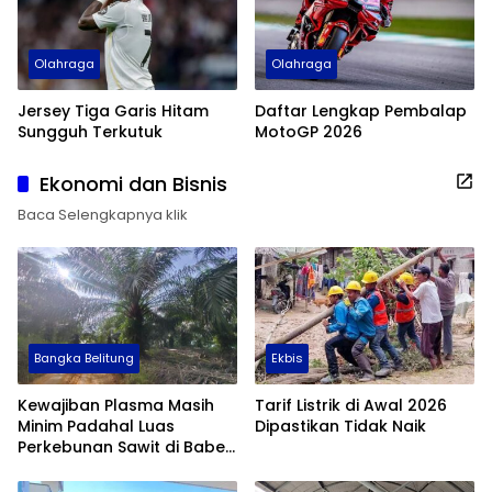
Olahraga
Olahraga
Jersey Tiga Garis Hitam
Daftar Lengkap Pembalap
Sungguh Terkutuk
MotoGP 2026
Ekonomi dan Bisnis
Baca Selengkapnya klik
Bangka Belitung
Ekbis
Kewajiban Plasma Masih
Tarif Listrik di Awal 2026
Minim Padahal Luas
Dipastikan Tidak Naik
Perkebunan Sawit di Babel
Tembus 355 Ribu Hektare