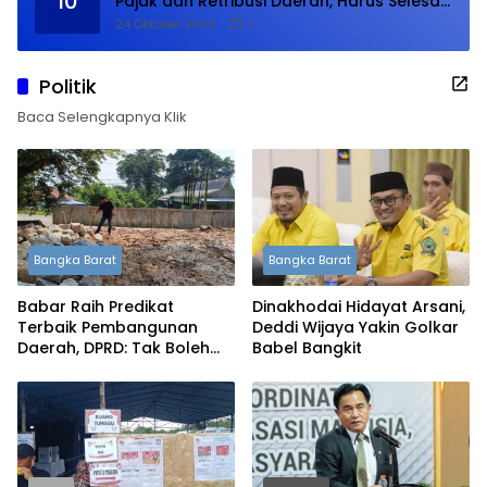
10
Pajak dan Retribusi Daerah, Harus Selesai
Januari 2024
24 Oktober 2023
1
Politik
Baca Selengkapnya Klik
Bangka Barat
Bangka Barat
Babar Raih Predikat
Dinakhodai Hidayat Arsani,
Terbaik Pembangunan
Deddi Wijaya Yakin Golkar
Daerah, DPRD: Tak Boleh
Babel Bangkit
Berpuas Diri