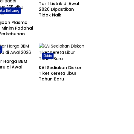
Tarif Listrik di Awal
2026 Dipastikan
ka Belitung
Tidak Naik
jiban Plasma
 Minim Padahal
 Perkebunan
 di Babel
us 355 Ribu
s
are
Ekbis
ar Harga BBM
ru di Awal
KAI Sediakan Diskon
Tiket Kereta Libur
Tahun Baru