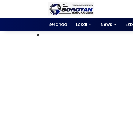
Langsung
ke
konten
Beranda
Lokal
News
Ekb
×