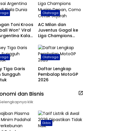
hraga
Olahraga
ngan Toni Kroos
AC Milan dan
ball Won” Viral
Juventus Gagal ke
Argentina Kalah
Liga Champions
ala Dunia 2026
Musim Depan, Como
Cetak Sejarah
hraga
Olahraga
y Tiga Garis
Daftar Lengkap
m Sungguh
Pembalap MotoGP
tuk
2026
onomi dan Bisnis
Selengkapnya klik
Ekbis