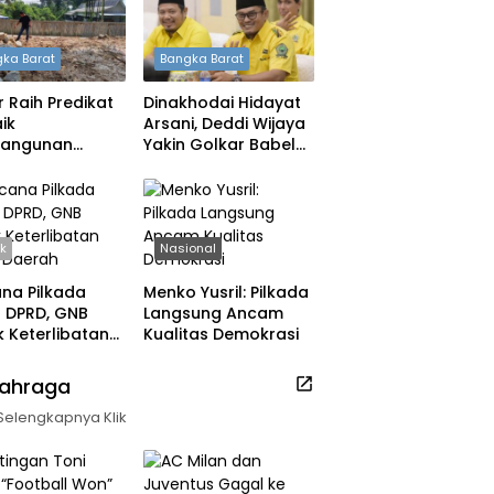
ka Barat
Bangka Barat
 Raih Predikat
Dinakhodai Hidayat
ik
Arsani, Deddi Wijaya
angunan
Yakin Golkar Babel
h, DPRD: Tak
Bangkit
 Berpuas Diri
ik
Nasional
na Pilkada
Menko Yusril: Pilkada
ih DPRD, GNB
Langsung Ancam
 Keterlibatan
Kualitas Demokrasi
k Daerah
lahraga
Selengkapnya Klik