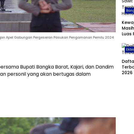
Bang
Kewa
Masih
Luas
mpin Apel Gabungan Pergeseran Pasukan Pengamanan Pemilu 2024
Sawit
Temb
Ekbi
Hekt
Daft
ersama Bupati Bangka Barat, Kajari, dan Dandim
Terba
2026
an personil yang akan bertugas dalam