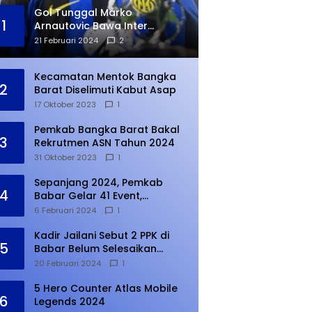
Gol Tunggal Marko
1
Arnautovic Bawa Inter
Ungguli Atletico Madrid
21 Februari 2024
2
Kecamatan Mentok Bangka
2
Barat Diselimuti Kabut Asap
17 Oktober 2023
1
Pemkab Bangka Barat Bakal
3
Rekrutmen ASN Tahun 2024
31 Oktober 2023
1
Sepanjang 2024, Pemkab
4
Babar Gelar 41 Event,
Meningkat dari Tahun Lalu
6 Februari 2024
1
Kadir Jailani Sebut 2 PPK di
5
Babar Belum Selesaikan
Rekapitulasi Penghitungan
20 Februari 2024
1
Suara
5 Hero Counter Atlas Mobile
6
Legends 2024