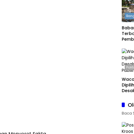
Bang
Babar
Terba
Pemb
Daera
Boleh
Polit
Waca
Dipil
Desak
Publi
O
Baca 
an Menyorot Fakta.