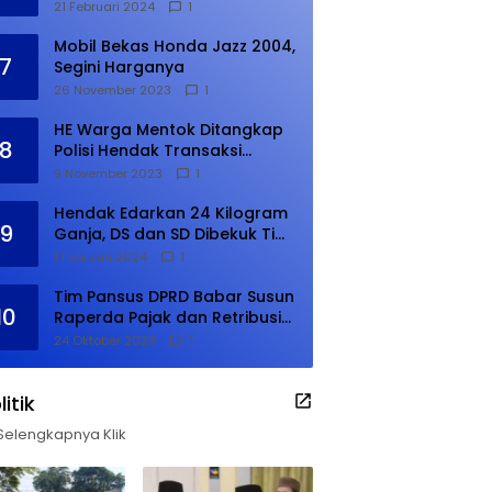
21 Februari 2024
1
Mobil Bekas Honda Jazz 2004,
7
Segini Harganya
26 November 2023
1
HE Warga Mentok Ditangkap
8
Polisi Hendak Transaksi
Narkoba di Kampung Tanjung
9 November 2023
1
Hendak Edarkan 24 Kilogram
9
Ganja, DS dan SD Dibekuk Tim
Gabungan
1 Februari 2024
1
Tim Pansus DPRD Babar Susun
10
Raperda Pajak dan Retribusi
Daerah, Harus Selesai Januari
24 Oktober 2023
1
2024
litik
Selengkapnya Klik