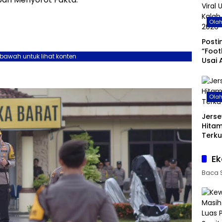
Ola
Posti
“Foot
ebawah untuk lihat konten
Usai 
di Pi
Ola
Jerse
Hita
Terku
Ek
Baca 