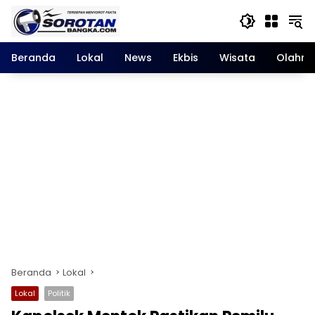
Langsung
ke
konten
Beranda
Lokal
News
Ekbis
Wisata
Olahra
Beranda
Lokal
Lokal
Politik