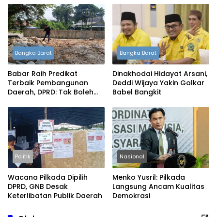
Bangka Barat
Bangka Barat
Babar Raih Predikat
Dinakhodai Hidayat Arsani,
Terbaik Pembangunan
Deddi Wijaya Yakin Golkar
Daerah, DPRD: Tak Boleh
Babel Bangkit
Berpuas Diri
Politik
Nasional
Wacana Pilkada Dipilih
Menko Yusril: Pilkada
DPRD, GNB Desak
Langsung Ancam Kualitas
Keterlibatan Publik Daerah
Demokrasi