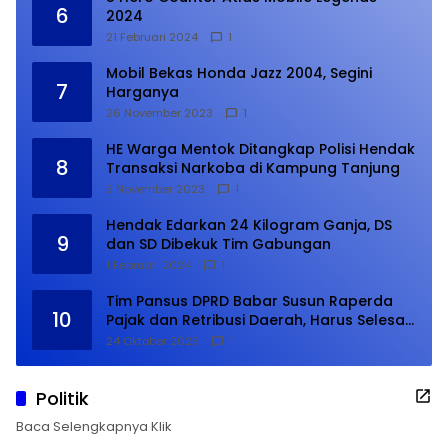
6
2024
21 Februari 2024
1
Mobil Bekas Honda Jazz 2004, Segini
7
Harganya
26 November 2023
1
HE Warga Mentok Ditangkap Polisi Hendak
8
Transaksi Narkoba di Kampung Tanjung
9 November 2023
1
Hendak Edarkan 24 Kilogram Ganja, DS
9
dan SD Dibekuk Tim Gabungan
1 Februari 2024
1
Tim Pansus DPRD Babar Susun Raperda
10
Pajak dan Retribusi Daerah, Harus Selesai
Januari 2024
24 Oktober 2023
1
Politik
Baca Selengkapnya Klik