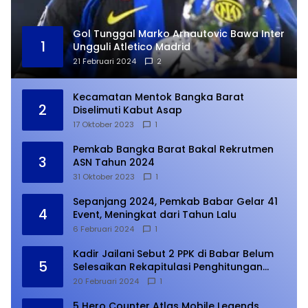
Gol Tunggal Marko Arnautovic Bawa Inter
1
Ungguli Atletico Madrid
21 Februari 2024
2
Kecamatan Mentok Bangka Barat
2
Diselimuti Kabut Asap
17 Oktober 2023
1
Pemkab Bangka Barat Bakal Rekrutmen
3
ASN Tahun 2024
31 Oktober 2023
1
Sepanjang 2024, Pemkab Babar Gelar 41
4
Event, Meningkat dari Tahun Lalu
6 Februari 2024
1
Kadir Jailani Sebut 2 PPK di Babar Belum
5
Selesaikan Rekapitulasi Penghitungan
Suara
20 Februari 2024
1
5 Hero Counter Atlas Mobile Legends