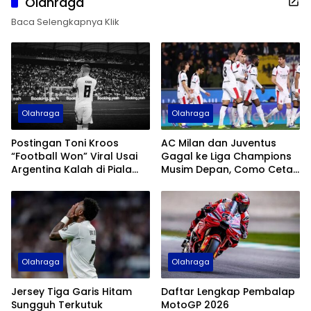
Olahraga
Baca Selengkapnya Klik
Olahraga
Olahraga
Postingan Toni Kroos
AC Milan dan Juventus
“Football Won” Viral Usai
Gagal ke Liga Champions
Argentina Kalah di Piala
Musim Depan, Como Cetak
Dunia 2026
Sejarah
Olahraga
Olahraga
Jersey Tiga Garis Hitam
Daftar Lengkap Pembalap
Sungguh Terkutuk
MotoGP 2026