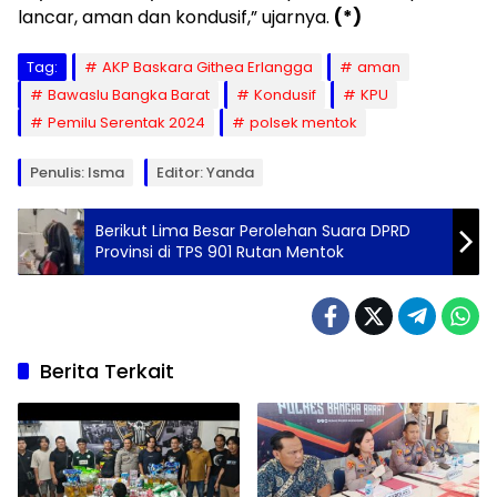
lancar, aman dan kondusif,” ujarnya.
(*)
Tag:
AKP Baskara Githea Erlangga
aman
Bawaslu Bangka Barat
Kondusif
KPU
Pemilu Serentak 2024
polsek mentok
Penulis: Isma
Editor: Yanda
Berikut Lima Besar Perolehan Suara DPRD
Provinsi di TPS 901 Rutan Mentok
Berita Terkait