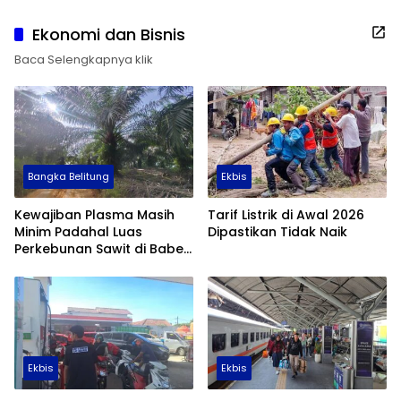
Ekonomi dan Bisnis
Baca Selengkapnya klik
Bangka Belitung
Ekbis
Kewajiban Plasma Masih
Tarif Listrik di Awal 2026
Minim Padahal Luas
Dipastikan Tidak Naik
Perkebunan Sawit di Babel
Tembus 355 Ribu Hektare
Ekbis
Ekbis