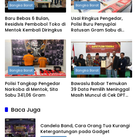
Bangka Barat
Bangka Barat
Baru Bebas 6 Bulan,
Usai Ringkus Pengedar,
Residivis Pembobol Toko di
Polisi Buru Penyuplai
Mentok Kembali Diringkus
Ratusan Gram Sabu di
Mentok
Bangka Barat
Bangka Barat
Polisi Tangkap Pengedar
Bawaslu Babar Temukan
Narkoba di Mentok, Sita
39 Data Pemilih Meninggal
Sabu 341,06 Gram
Masih Muncul di Cek DPT
Online
Baca Juga
Candela Band, Cara Orang Tua Kurangi
Ketergantungan pada Gadget