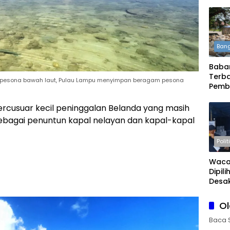
Bang
Babar
Terba
n pesona bawah laut, Pulau Lampu menyimpan beragam pesona
Pemb
Daera
Boleh
ercusuar kecil peninggalan Belanda yang masih
i sebagai penuntun kapal nelayan dan kapal-kapal
Polit
Waca
Dipil
Desak
Publi
O
Baca 