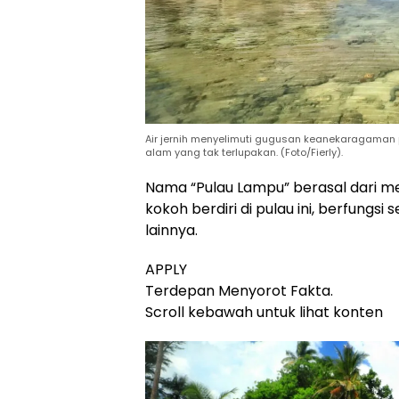
Air jernih menyelimuti gugusan keanekaragama
alam yang tak terlupakan. (Foto/Fierly).
Nama “Pulau Lampu” berasal dari m
kokoh berdiri di pulau ini, berfungs
lainnya.
APPLY
Terdepan Menyorot Fakta.
Scroll kebawah untuk lihat konten