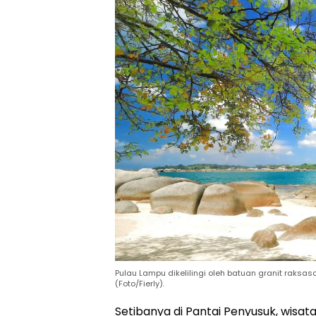
Pulau Lampu dikelilingi oleh batuan granit rak
(Foto/Fierly).
Setibanya di Pantai Penyusuk, wis