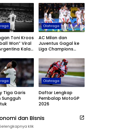
hraga
Olahraga
ngan Toni Kroos
AC Milan dan
ball Won” Viral
Juventus Gagal ke
Argentina Kalah
Liga Champions
ala Dunia 2026
Musim Depan, Como
Cetak Sejarah
hraga
Olahraga
y Tiga Garis
Daftar Lengkap
m Sungguh
Pembalap MotoGP
tuk
2026
onomi dan Bisnis
Selengkapnya klik