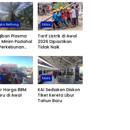
ka Belitung
Ekbis
jiban Plasma
Tarif Listrik di Awal
 Minim Padahal
2026 Dipastikan
 Perkebunan
Tidak Naik
 di Babel
us 355 Ribu
are
s
Ekbis
ar Harga BBM
KAI Sediakan Diskon
ru di Awal
Tiket Kereta Libur
Tahun Baru