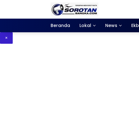
Langsung
ke
konten
Beranda
Lokal
News
Ekb
×