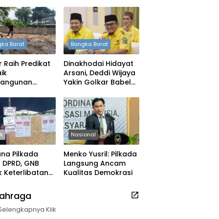
ka Barat
Bangka Barat
 Raih Predikat
Dinakhodai Hidayat
ik
Arsani, Deddi Wijaya
angunan
Yakin Golkar Babel
h, DPRD: Tak
Bangkit
 Berpuas Diri
ik
Nasional
na Pilkada
Menko Yusril: Pilkada
ih DPRD, GNB
Langsung Ancam
 Keterlibatan
Kualitas Demokrasi
k Daerah
lahraga
Selengkapnya Klik