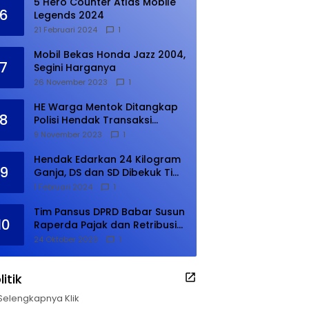
5 Hero Counter Atlas Mobile
6
Legends 2024
21 Februari 2024
1
Mobil Bekas Honda Jazz 2004,
7
Segini Harganya
26 November 2023
1
HE Warga Mentok Ditangkap
8
Polisi Hendak Transaksi
Narkoba di Kampung Tanjung
9 November 2023
1
Hendak Edarkan 24 Kilogram
9
Ganja, DS dan SD Dibekuk Tim
Gabungan
1 Februari 2024
1
Tim Pansus DPRD Babar Susun
10
Raperda Pajak dan Retribusi
Daerah, Harus Selesai Januari
24 Oktober 2023
1
2024
litik
Selengkapnya Klik