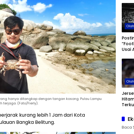
Ola
Posti
“Foot
Usai 
di Pi
Ola
Jerse
Hita
yang hanya ditangkap dengan tangan kosong. Pulau Lampu
erjaga. (Foto/Fierly).
Terku
erjarak kurang lebih 1 Jam dari Kota
Ek
ulauan Bangka Belitung.
Baca 