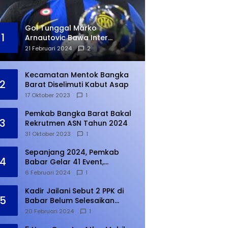
Gol Tunggal Marko
1
Arnautovic Bawa Inter
Ungguli Atletico Madrid
21 Februari 2024
2
Kecamatan Mentok Bangka
2
Barat Diselimuti Kabut Asap
17 Oktober 2023
1
Pemkab Bangka Barat Bakal
3
Rekrutmen ASN Tahun 2024
31 Oktober 2023
1
Sepanjang 2024, Pemkab
4
Babar Gelar 41 Event,
Meningkat dari Tahun Lalu
6 Februari 2024
1
Kadir Jailani Sebut 2 PPK di
5
Babar Belum Selesaikan
Rekapitulasi Penghitungan
20 Februari 2024
1
Suara