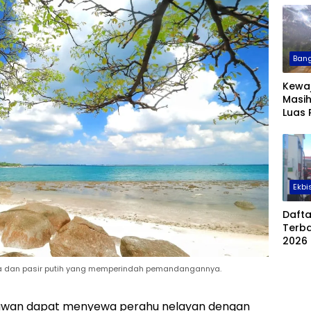
Bang
Kewa
Masih
Luas
Sawit
Temb
Hekt
Ekbi
Daft
Terba
2026
sasa dan pasir putih yang memperindah pemandangannya.
atawan dapat menyewa perahu nelayan dengan