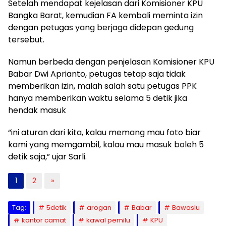
Setelah mendapat kejelasan dari Komisioner KPU
Bangka Barat, kemudian FA kembali meminta izin
dengan petugas yang berjaga didepan gedung
tersebut.
Namun berbeda dengan penjelasan Komisioner KPU
Babar Dwi Aprianto, petugas tetap saja tidak
memberikan izin, malah salah satu petugas PPK
hanya memberikan waktu selama 5 detik jika
hendak masuk
“ini aturan dari kita, kalau memang mau foto biar
kami yang memgambil, kalau mau masuk boleh 5
detik saja,” ujar Sarli.
1
2
»
Tag:
5detik
arogan
Babar
Bawaslu
kantor camat
kawal pemilu
KPU