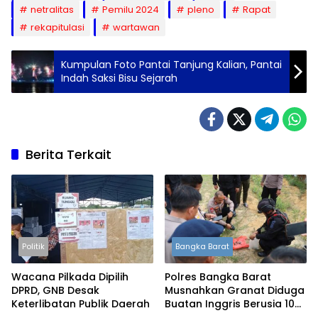
netralitas
Pemilu 2024
pleno
Rapat
rekapitulasi
wartawan
Kumpulan Foto Pantai Tanjung Kalian, Pantai
Indah Saksi Bisu Sejarah
Berita Terkait
Politik
Bangka Barat
Wacana Pilkada Dipilih
Polres Bangka Barat
DPRD, GNB Desak
Musnahkan Granat Diduga
Keterlibatan Publik Daerah
Buatan Inggris Berusia 105
Tahun