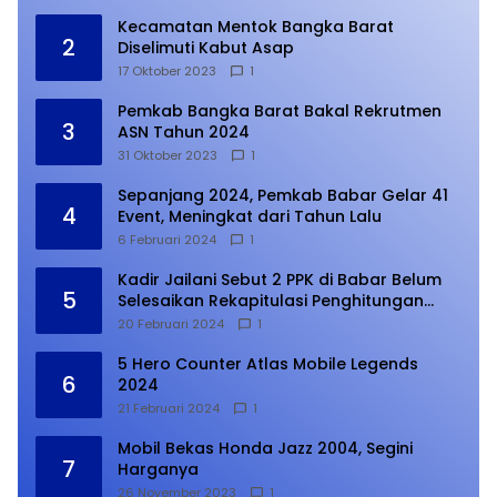
Kecamatan Mentok Bangka Barat
2
Diselimuti Kabut Asap
17 Oktober 2023
1
Pemkab Bangka Barat Bakal Rekrutmen
3
ASN Tahun 2024
31 Oktober 2023
1
Sepanjang 2024, Pemkab Babar Gelar 41
4
Event, Meningkat dari Tahun Lalu
6 Februari 2024
1
Kadir Jailani Sebut 2 PPK di Babar Belum
5
Selesaikan Rekapitulasi Penghitungan
Suara
20 Februari 2024
1
5 Hero Counter Atlas Mobile Legends
6
2024
21 Februari 2024
1
Mobil Bekas Honda Jazz 2004, Segini
7
Harganya
26 November 2023
1