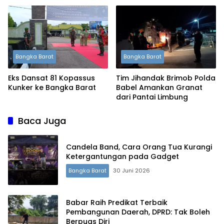
Bangka Barat
Bangka Barat
Eks Dansat 81 Kopassus
Tim Jihandak Brimob Polda
Kunker ke Bangka Barat
Babel Amankan Granat
dari Pantai Limbung
Baca Juga
Candela Band, Cara Orang Tua Kurangi
Ketergantungan pada Gadget
Bangka Barat
30 Juni 2026
Babar Raih Predikat Terbaik
Pembangunan Daerah, DPRD: Tak Boleh
Terdepan Menyorot Fakta.
Berpuas Diri