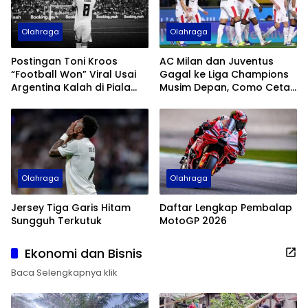
Olahraga
Olahraga
Postingan Toni Kroos
AC Milan dan Juventus
“Football Won” Viral Usai
Gagal ke Liga Champions
Argentina Kalah di Piala
Musim Depan, Como Cetak
Dunia 2026
Sejarah
Olahraga
Olahraga
Jersey Tiga Garis Hitam
Daftar Lengkap Pembalap
Sungguh Terkutuk
MotoGP 2026
Ekonomi dan Bisnis
Baca Selengkapnya klik