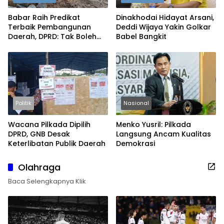
Babar Raih Predikat
Dinakhodai Hidayat Arsani,
Terbaik Pembangunan
Deddi Wijaya Yakin Golkar
Daerah, DPRD: Tak Boleh
Babel Bangkit
Berpuas Diri
Politik
Nasional
Wacana Pilkada Dipilih
Menko Yusril: Pilkada
DPRD, GNB Desak
Langsung Ancam Kualitas
Keterlibatan Publik Daerah
Demokrasi
Olahraga
Baca Selengkapnya Klik