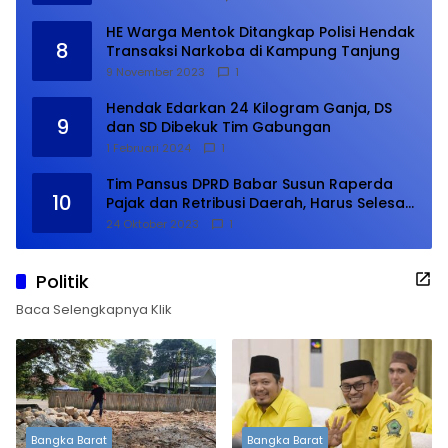
HE Warga Mentok Ditangkap Polisi Hendak
8
Transaksi Narkoba di Kampung Tanjung
9 November 2023
1
Hendak Edarkan 24 Kilogram Ganja, DS
9
dan SD Dibekuk Tim Gabungan
1 Februari 2024
1
Tim Pansus DPRD Babar Susun Raperda
10
Pajak dan Retribusi Daerah, Harus Selesai
Januari 2024
24 Oktober 2023
1
Politik
Baca Selengkapnya Klik
Bangka Barat
Bangka Barat