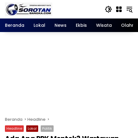
Langsung
ke
konten
Beranda
Lokal
News
Ekbis
Wisata
Olahra
Beranda
Headline
Headline
Lokal
Politik