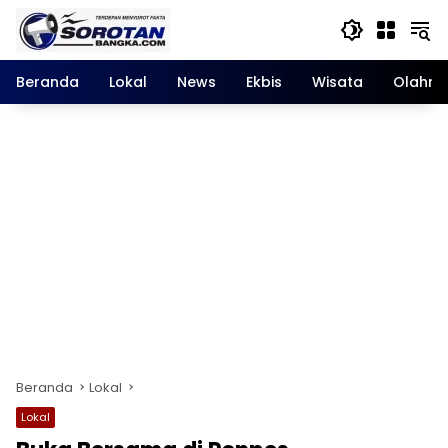
Langsung
ke
konten
Beranda
Lokal
News
Ekbis
Wisata
Olahra
Beranda
Lokal
Lokal