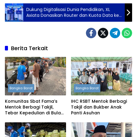
Dukung Digitalisasi Dunia Pendidikan, XL
Axiata Donasikan Router dan Kuota Data ke
Yayasan Pendidikan Islam di Medan
Berita Terkait
Bangka Barat
Bangka Barat
Komunitas Sbat Fama’s
IHC RSBT Mentok Berbagi
Mentok Berbagi Takjil,
Takjil dan Bukber Anak
Tebar Kepedulian di Bulan
Panti Asuhan
Ramadan