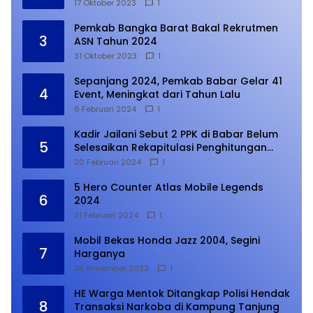
17 Oktober 2023
1
Pemkab Bangka Barat Bakal Rekrutmen
3
ASN Tahun 2024
31 Oktober 2023
1
Sepanjang 2024, Pemkab Babar Gelar 41
4
Event, Meningkat dari Tahun Lalu
6 Februari 2024
1
Kadir Jailani Sebut 2 PPK di Babar Belum
5
Selesaikan Rekapitulasi Penghitungan
Suara
20 Februari 2024
1
5 Hero Counter Atlas Mobile Legends
6
2024
21 Februari 2024
1
Mobil Bekas Honda Jazz 2004, Segini
7
Harganya
26 November 2023
1
HE Warga Mentok Ditangkap Polisi Hendak
8
Transaksi Narkoba di Kampung Tanjung