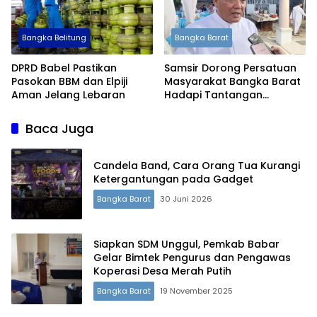
Bangka Belitung
Bangka Barat
DPRD Babel Pastikan
Samsir Dorong Persatuan
Pasokan BBM dan Elpiji
Masyarakat Bangka Barat
Aman Jelang Lebaran
Hadapi Tantangan
Ekonomi hingga Situasi
Global
Baca Juga
Candela Band, Cara Orang Tua Kurangi
Ketergantungan pada Gadget
Bangka Barat
30 Juni 2026
Siapkan SDM Unggul, Pemkab Babar
Gelar Bimtek Pengurus dan Pengawas
Koperasi Desa Merah Putih
Terdepan Menyorot Fakta.
Bangka Barat
19 November 2025