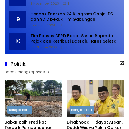
9 November 2023
1
Hendak Edarkan 24 Kilogram Ganja, DS
9
dan SD Dibekuk Tim Gabungan
1 Februari 2024
1
Tim Pansus DPRD Babar Susun Raperda
10
Pajak dan Retribusi Daerah, Harus Selesai
Januari 2024
24 Oktober 2023
1
Politik
Baca Selengkapnya Klik
Bangka Barat
Bangka Barat
Babar Raih Predikat
Dinakhodai Hidayat Arsani,
Terbaik Pembangunan
Deddi Wijaya Yakin Golkar