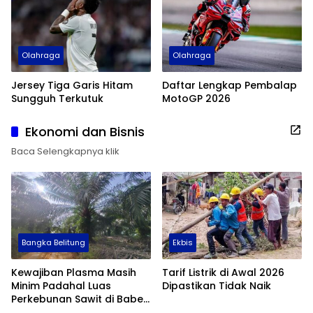
Olahraga
Olahraga
Jersey Tiga Garis Hitam
Daftar Lengkap Pembalap
Sungguh Terkutuk
MotoGP 2026
Ekonomi dan Bisnis
Baca Selengkapnya klik
Bangka Belitung
Ekbis
Kewajiban Plasma Masih
Tarif Listrik di Awal 2026
Minim Padahal Luas
Dipastikan Tidak Naik
Perkebunan Sawit di Babel
Tembus 355 Ribu Hektare