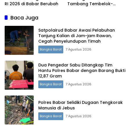
RI 2026 di Babar Berubah
Tambang Tembelok-
Keranggan, Penyidikan
Masih Berjalan
Baca Juga
Satpolairud Babar Awasi Pelabuhan
Tanjung Kalian di Jam-jam Rawan,
Cegah Penyelundupan Timah
Bangka Barat
7 Agustus 2026
Dua Pengedar Sabu Ditangkap Tim
Hantu Polres Babar dengan Barang Bukti
12,87 Gram
Bangka Barat
7 Agustus 2026
Terdepan Menyorot Fakta.
Polres Babar Selidiki Dugaan Tengkorak
Manusia di Jebus
Bangka Barat
7 Agustus 2026