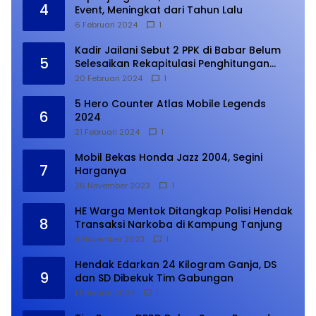
4
Event, Meningkat dari Tahun Lalu
6 Februari 2024
1
Kadir Jailani Sebut 2 PPK di Babar Belum
5
Selesaikan Rekapitulasi Penghitungan
Suara
20 Februari 2024
1
5 Hero Counter Atlas Mobile Legends
6
2024
21 Februari 2024
1
Mobil Bekas Honda Jazz 2004, Segini
7
Harganya
26 November 2023
1
HE Warga Mentok Ditangkap Polisi Hendak
8
Transaksi Narkoba di Kampung Tanjung
9 November 2023
1
Hendak Edarkan 24 Kilogram Ganja, DS
9
dan SD Dibekuk Tim Gabungan
1 Februari 2024
1