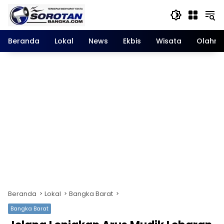
Langsung
ke
konten
Beranda
Lokal
News
Ekbis
Wisata
Olahra
Beranda
Lokal
Bangka Barat
Bangka Barat