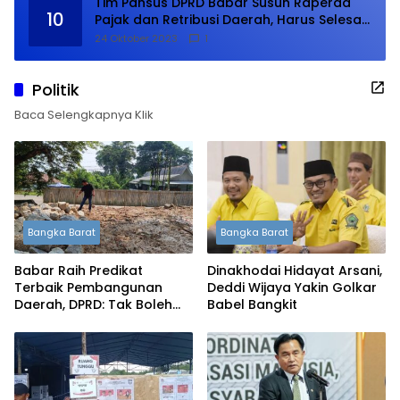
Tim Pansus DPRD Babar Susun Raperda
10
Pajak dan Retribusi Daerah, Harus Selesai
Januari 2024
24 Oktober 2023
1
Politik
Baca Selengkapnya Klik
Bangka Barat
Bangka Barat
Babar Raih Predikat
Dinakhodai Hidayat Arsani,
Terbaik Pembangunan
Deddi Wijaya Yakin Golkar
Daerah, DPRD: Tak Boleh
Babel Bangkit
Berpuas Diri