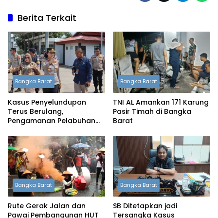
Berita Terkait
Bangka Barat
Bangka Barat
Kasus Penyelundupan
TNI AL Amankan 171 Karung
Terus Berulang,
Pasir Timah di Bangka
Pengamanan Pelabuhan
Barat
Tanjung Kalian Kini
Diperketat
Bangka Barat
Bangka Barat
Rute Gerak Jalan dan
SB Ditetapkan jadi
Pawai Pembangunan HUT
Tersangka Kasus