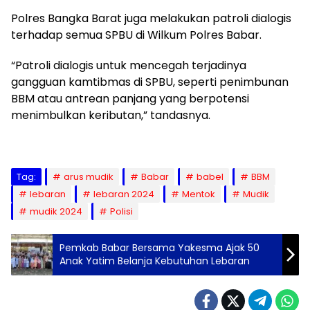
Polres Bangka Barat juga melakukan patroli dialogis
terhadap semua SPBU di Wilkum Polres Babar.
“Patroli dialogis untuk mencegah terjadinya
gangguan kamtibmas di SPBU, seperti penimbunan
BBM atau antrean panjang yang berpotensi
menimbulkan keributan,” tandasnya.
Tag:
arus mudik
Babar
babel
BBM
lebaran
lebaran 2024
Mentok
Mudik
mudik 2024
Polisi
Pemkab Babar Bersama Yakesma Ajak 50
Anak Yatim Belanja Kebutuhan Lebaran