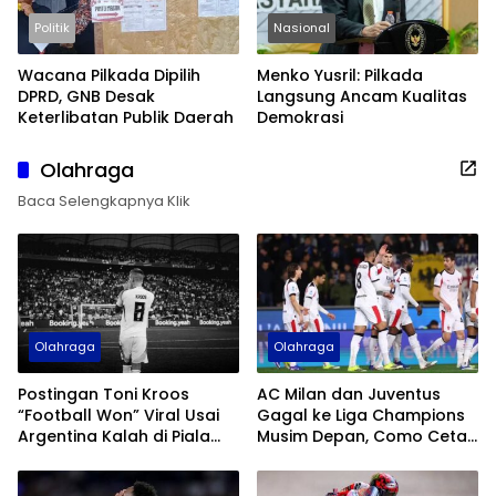
Politik
Nasional
Wacana Pilkada Dipilih
Menko Yusril: Pilkada
DPRD, GNB Desak
Langsung Ancam Kualitas
Keterlibatan Publik Daerah
Demokrasi
Olahraga
Baca Selengkapnya Klik
Olahraga
Olahraga
Postingan Toni Kroos
AC Milan dan Juventus
“Football Won” Viral Usai
Gagal ke Liga Champions
Argentina Kalah di Piala
Musim Depan, Como Cetak
Dunia 2026
Sejarah