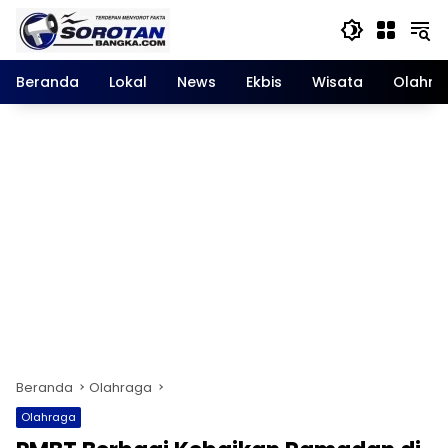
Langsung
ke
konten
Beranda
Lokal
News
Ekbis
Wisata
Olahra
Beranda
Olahraga
Olahraga