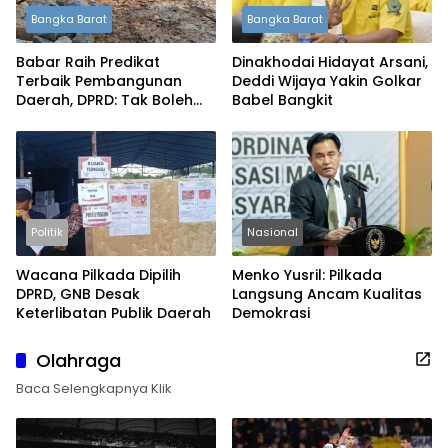
Bangka Barat
Bangka Barat
Babar Raih Predikat
Dinakhodai Hidayat Arsani,
Terbaik Pembangunan
Deddi Wijaya Yakin Golkar
Daerah, DPRD: Tak Boleh
Babel Bangkit
Berpuas Diri
Politik
Nasional
Wacana Pilkada Dipilih
Menko Yusril: Pilkada
DPRD, GNB Desak
Langsung Ancam Kualitas
Keterlibatan Publik Daerah
Demokrasi
Olahraga
Baca Selengkapnya Klik