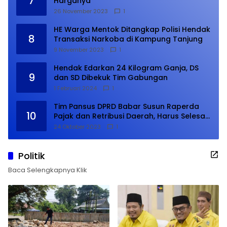
7
Harganya
26 November 2023
1
HE Warga Mentok Ditangkap Polisi Hendak
8
Transaksi Narkoba di Kampung Tanjung
9 November 2023
1
Hendak Edarkan 24 Kilogram Ganja, DS
9
dan SD Dibekuk Tim Gabungan
1 Februari 2024
1
Tim Pansus DPRD Babar Susun Raperda
10
Pajak dan Retribusi Daerah, Harus Selesai
Januari 2024
24 Oktober 2023
1
Politik
Baca Selengkapnya Klik