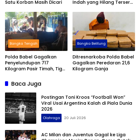
Satu Korban Masih Dicari
Indah yang Hilang Terseret
Arus
Bangka Tengah
Bangka Belitung
Polda Babel Gagalkan
Ditresnarkoba Polda Babel
Penyelundupan 717
Gagalkan Peredaran 21,6
Kilogram Pasir Timah, Tiga
Kilogram Ganja
Orang Diamankan
Baca Juga
Postingan Toni Kroos “Football Won”
Viral Usai Argentina Kalah di Piala Dunia
2026
Olahraga
20 Juli 2026
AC Milan dan Juventus Gagal ke Liga