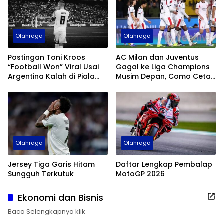
Olahraga
Olahraga
Postingan Toni Kroos
AC Milan dan Juventus
“Football Won” Viral Usai
Gagal ke Liga Champions
Argentina Kalah di Piala
Musim Depan, Como Cetak
Dunia 2026
Sejarah
Olahraga
Olahraga
Jersey Tiga Garis Hitam
Daftar Lengkap Pembalap
Sungguh Terkutuk
MotoGP 2026
Ekonomi dan Bisnis
Baca Selengkapnya klik