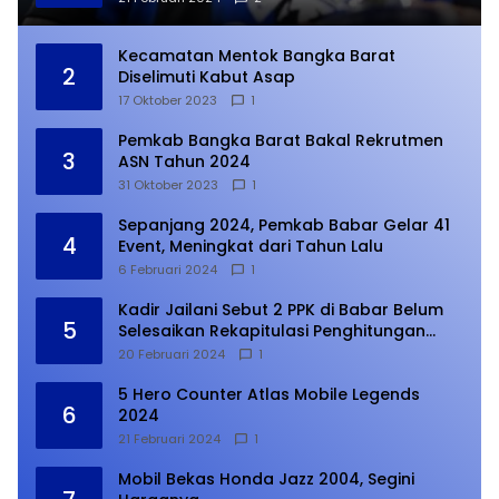
Kecamatan Mentok Bangka Barat
2
Diselimuti Kabut Asap
17 Oktober 2023
1
Pemkab Bangka Barat Bakal Rekrutmen
3
ASN Tahun 2024
31 Oktober 2023
1
Sepanjang 2024, Pemkab Babar Gelar 41
4
Event, Meningkat dari Tahun Lalu
6 Februari 2024
1
Kadir Jailani Sebut 2 PPK di Babar Belum
5
Selesaikan Rekapitulasi Penghitungan
Suara
20 Februari 2024
1
5 Hero Counter Atlas Mobile Legends
6
2024
21 Februari 2024
1
Mobil Bekas Honda Jazz 2004, Segini