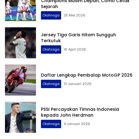
Champions Musim Depan, Como Cetak
Sejarah
Olahraga
25 Mei 2026
Jersey Tiga Garis Hitam Sungguh
Terkutuk
Olahraga
16 April 2026
Terdepan Menyorot Fakta.
Daftar Lengkap Pembalap MotoGP 2026
Olahraga
31 Januari 2026
PSSI Percayakan Timnas Indonesia
kepada John Herdman
Olahraga
4 Januari 2026