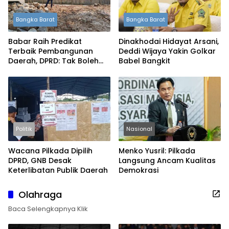
Bangka Barat
Bangka Barat
Babar Raih Predikat
Dinakhodai Hidayat Arsani,
Terbaik Pembangunan
Deddi Wijaya Yakin Golkar
Daerah, DPRD: Tak Boleh
Babel Bangkit
Berpuas Diri
Politik
Nasional
Wacana Pilkada Dipilih
Menko Yusril: Pilkada
DPRD, GNB Desak
Langsung Ancam Kualitas
Keterlibatan Publik Daerah
Demokrasi
Olahraga
Baca Selengkapnya Klik