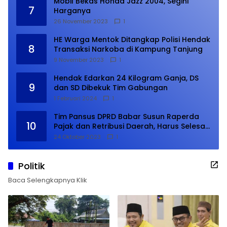
Mobil Bekas Honda Jazz 2004, Segini
7
Harganya
26 November 2023
1
HE Warga Mentok Ditangkap Polisi Hendak
8
Transaksi Narkoba di Kampung Tanjung
9 November 2023
1
Hendak Edarkan 24 Kilogram Ganja, DS
9
dan SD Dibekuk Tim Gabungan
1 Februari 2024
1
Tim Pansus DPRD Babar Susun Raperda
10
Pajak dan Retribusi Daerah, Harus Selesai
Januari 2024
24 Oktober 2023
1
Politik
Baca Selengkapnya Klik