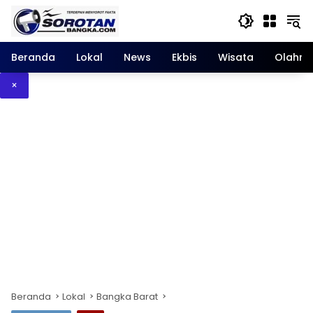
Langsung
ke
konten
Beranda
Lokal
News
Ekbis
Wisata
Olahra
×
Beranda
Lokal
Bangka Barat