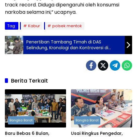
track record. Diduga dipengaruhi oleh konsumsi
narkoba selama ini,” ucapnya.
Tag:
Kabur
polsek mentok
Penertiban Tambang Timah di DAS
Selindung, Kronologi dan Kontroversi di
Kawasan Muara Sungai
Berita Terkait
Bangka Barat
Bangka Barat
Baru Bebas 6 Bulan,
Usai Ringkus Pengedar,