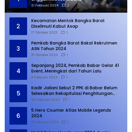
21 Februari 2024
2
Kecamatan Mentok Bangka Barat
2
Diselimuti Kabut Asap
17 Oktober 2023
1
Pemkab Bangka Barat Bakal Rekrutmen
3
ASN Tahun 2024
31 Oktober 2023
1
Sepanjang 2024, Pemkab Babar Gelar 41
4
Event, Meningkat dari Tahun Lalu
6 Februari 2024
1
Kadir Jailani Sebut 2 PPK di Babar Belum
5
Selesaikan Rekapitulasi Penghitungan
Suara
20 Februari 2024
1
5 Hero Counter Atlas Mobile Legends
6
2024
21 Februari 2024
1