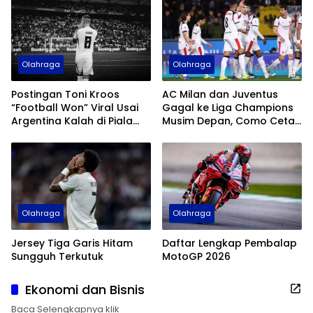
Olahraga
Olahraga
Postingan Toni Kroos
AC Milan dan Juventus
“Football Won” Viral Usai
Gagal ke Liga Champions
Argentina Kalah di Piala
Musim Depan, Como Cetak
Dunia 2026
Sejarah
Olahraga
Olahraga
Jersey Tiga Garis Hitam
Daftar Lengkap Pembalap
Sungguh Terkutuk
MotoGP 2026
Ekonomi dan Bisnis
Baca Selengkapnya klik