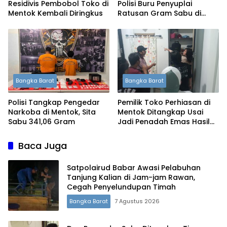
Residivis Pembobol Toko di
Polisi Buru Penyuplai
Mentok Kembali Diringkus
Ratusan Gram Sabu di
Mentok
Bangka Barat
Bangka Barat
Polisi Tangkap Pengedar
Pemilik Toko Perhiasan di
Narkoba di Mentok, Sita
Mentok Ditangkap Usai
Sabu 341,06 Gram
Jadi Penadah Emas Hasil
Curian
Baca Juga
Satpolairud Babar Awasi Pelabuhan
Tanjung Kalian di Jam-jam Rawan,
Cegah Penyelundupan Timah
Bangka Barat
7 Agustus 2026