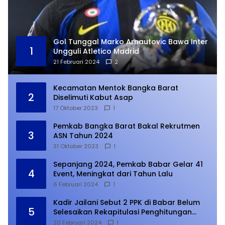
Gol Tunggal Marko Arnautovic Bawa Inter
1
Ungguli Atletico Madrid
21 Februari 2024
2
Kecamatan Mentok Bangka Barat
2
Diselimuti Kabut Asap
17 Oktober 2023
1
Pemkab Bangka Barat Bakal Rekrutmen
3
ASN Tahun 2024
31 Oktober 2023
1
Sepanjang 2024, Pemkab Babar Gelar 41
4
Event, Meningkat dari Tahun Lalu
6 Februari 2024
1
Kadir Jailani Sebut 2 PPK di Babar Belum
5
Selesaikan Rekapitulasi Penghitungan
Suara
20 Februari 2024
1