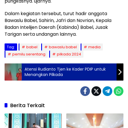
pungkasnya. ujarnya.
Dalam kegiatan tersebut, turut hadir anggota
Bawaslu Babel, Sahirin, Jafri dan Novrian, Kepala
Badan Intelijen Daerah (Kabinda) Babel, Jusak
Tarigan serta undangan lainnya.
Tag:
babel
bawaslu babel
media
pemilu serentang
pilkada 2024
Atensi Rudianto Tjen ke Kader PDIP untuk
Menangkan Pilkada
Berita Terkait