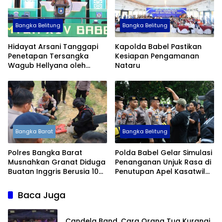
Bangka Belitung
Bangka Belitung
Hidayat Arsani Tanggapi
Kapolda Babel Pastikan
Penetapan Tersangka
Kesiapan Pengamanan
Wagub Hellyana oleh
Nataru
Bareskrim Polri
Bangka Barat
Bangka Belitung
Polres Bangka Barat
Polda Babel Gelar Simulasi
Musnahkan Granat Diduga
Penanganan Unjuk Rasa di
Buatan Inggris Berusia 105
Penutupan Apel Kasatwil
Tahun
2025
Baca Juga
Candela Band, Cara Orang Tua Kurangi