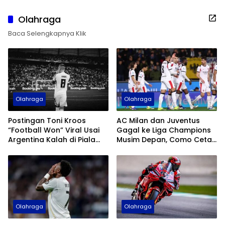
Olahraga
Baca Selengkapnya Klik
Olahraga
Olahraga
Postingan Toni Kroos
AC Milan dan Juventus
“Football Won” Viral Usai
Gagal ke Liga Champions
Argentina Kalah di Piala
Musim Depan, Como Cetak
Dunia 2026
Sejarah
Olahraga
Olahraga