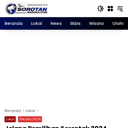
Langsung
ke
konten
Beranda
Lokal
News
Ekbis
Wisata
Olahra
Beranda
Lokal
Lokal
Pilkada 2024