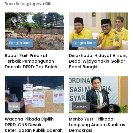
Baca Selengkapnya Klik
Bangka Barat
Bangka Barat
Babar Raih Predikat
Dinakhodai Hidayat Arsani,
Terbaik Pembangunan
Deddi Wijaya Yakin Golkar
Daerah, DPRD: Tak Boleh
Babel Bangkit
Berpuas Diri
Politik
Nasional
Wacana Pilkada Dipilih
Menko Yusril: Pilkada
DPRD, GNB Desak
Langsung Ancam Kualitas
Keterlibatan Publik Daerah
Demokrasi