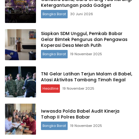
Ketergantungan pada Gadget
Bangka Barat
30 Juni 2026
Siapkan SDM Unggul, Pemkab Babar
Gelar Bimtek Pengurus dan Pengawas
Koperasi Desa Merah Putih
Bangka Barat
19 November 2025
TNI Gelar Latihan Terjun Malam di Babel,
Atasi Aktivitas Tambang Timah Ilegal
Headline
19 November 2025
Terdepan Menyorot Fakta.
Iwwasda Polda Babel Audit Kinerja
Tahap II Polres Babar
Bangka Barat
19 November 2025