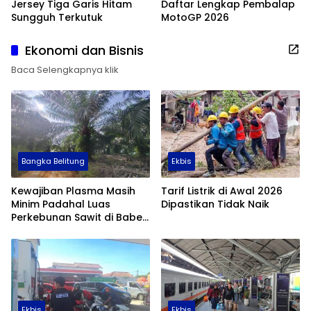
Jersey Tiga Garis Hitam
Daftar Lengkap Pembalap
Sungguh Terkutuk
MotoGP 2026
Ekonomi dan Bisnis
Baca Selengkapnya klik
Bangka Belitung
Ekbis
Kewajiban Plasma Masih
Tarif Listrik di Awal 2026
Minim Padahal Luas
Dipastikan Tidak Naik
Perkebunan Sawit di Babel
Tembus 355 Ribu Hektare
Ekbis
Ekbis