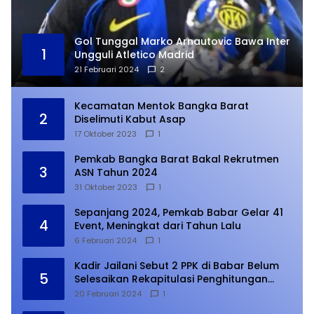
Gol Tunggal Marko Arnautovic Bawa Inter
1
Ungguli Atletico Madrid
21 Februari 2024
2
Kecamatan Mentok Bangka Barat
2
Diselimuti Kabut Asap
17 Oktober 2023
1
Pemkab Bangka Barat Bakal Rekrutmen
3
ASN Tahun 2024
31 Oktober 2023
1
Sepanjang 2024, Pemkab Babar Gelar 41
4
Event, Meningkat dari Tahun Lalu
6 Februari 2024
1
Kadir Jailani Sebut 2 PPK di Babar Belum
5
Selesaikan Rekapitulasi Penghitungan
Suara
20 Februari 2024
1