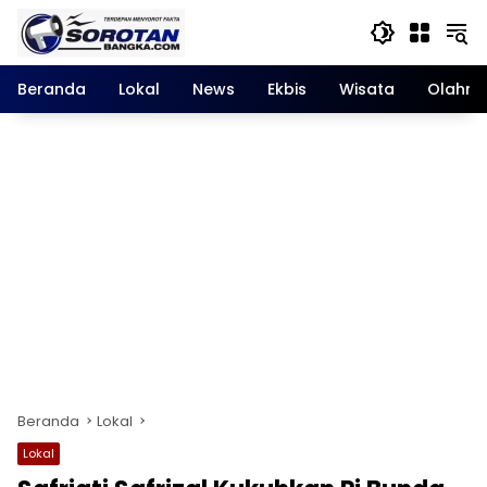
Langsung
ke
konten
Beranda
Lokal
News
Ekbis
Wisata
Olahra
Beranda
Lokal
Lokal