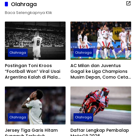
Olahraga
Baca Selengkapnya Klik
Olahraga
Olahraga
Postingan Toni Kroos
AC Milan dan Juventus
“Football Won” Viral Usai
Gagal ke Liga Champions
Argentina Kalah di Piala
Musim Depan, Como Cetak
Dunia 2026
Sejarah
Olahraga
Olahraga
Jersey Tiga Garis Hitam
Daftar Lengkap Pembalap