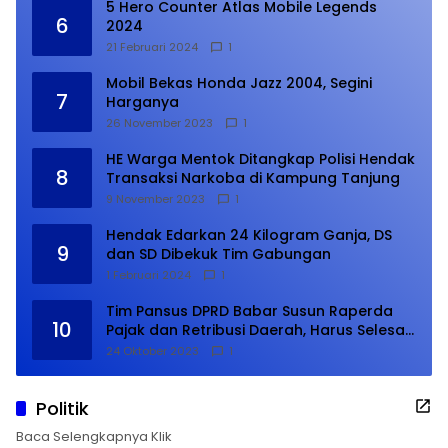
5 Hero Counter Atlas Mobile Legends
6
2024
21 Februari 2024
1
Mobil Bekas Honda Jazz 2004, Segini
7
Harganya
26 November 2023
1
HE Warga Mentok Ditangkap Polisi Hendak
8
Transaksi Narkoba di Kampung Tanjung
9 November 2023
1
Hendak Edarkan 24 Kilogram Ganja, DS
9
dan SD Dibekuk Tim Gabungan
1 Februari 2024
1
Tim Pansus DPRD Babar Susun Raperda
10
Pajak dan Retribusi Daerah, Harus Selesai
Januari 2024
24 Oktober 2023
1
Politik
Baca Selengkapnya Klik