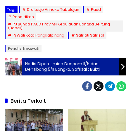
Tag:
Dra Lusje Anneke Tabalujan
Paud
Pendidikan
PJ Bunda PAUD Provinsi Kepulauan Bangka Belitung
(Babel)
Pj Wali Kota Pangkalpinang
Safriati Safrizal
Penulis: Irnawati
Hadiri Diperesmian Denpom II/5 dan
Denzibang 5/II Bangka, Safrizal : Bukti
Komitmen Bangun Pertahanan
Berita Terkait