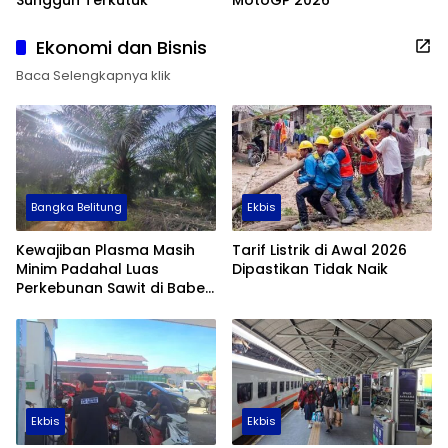
Sungguh Terkutuk
MotoGP 2026
Ekonomi dan Bisnis
Baca Selengkapnya klik
Bangka Belitung
Ekbis
Kewajiban Plasma Masih
Tarif Listrik di Awal 2026
Minim Padahal Luas
Dipastikan Tidak Naik
Perkebunan Sawit di Babel
Tembus 355 Ribu Hektare
Ekbis
Ekbis