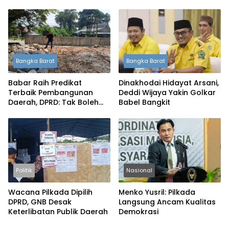
Bangka Barat
Bangka Barat
Babar Raih Predikat
Dinakhodai Hidayat Arsani,
Terbaik Pembangunan
Deddi Wijaya Yakin Golkar
Daerah, DPRD: Tak Boleh
Babel Bangkit
Berpuas Diri
Politik
Nasional
Wacana Pilkada Dipilih
Menko Yusril: Pilkada
DPRD, GNB Desak
Langsung Ancam Kualitas
Keterlibatan Publik Daerah
Demokrasi