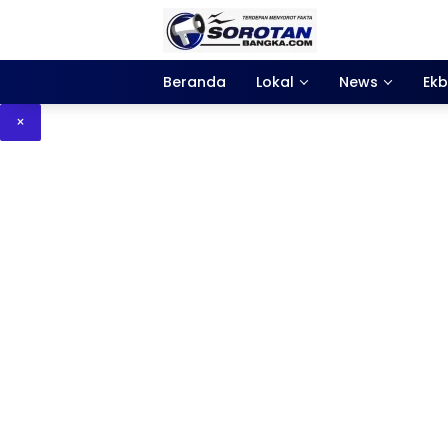
Langsung
ke
konten
Beranda
Lokal
News
Ekb
×