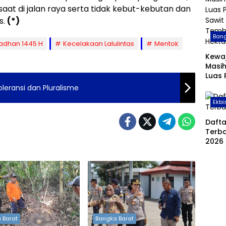
at di jalan raya serta tidak kebut-kebutan dan
s.
(*)
Bang
adhan 1445 H
Kecelakaan Lalulintas
Mentok
Kewa
Masih
Luas
Sawit
oleransi dan Pluralisme
Temb
Ekbi
Hekt
Daft
Terba
2026
 Barat
Bangka Barat