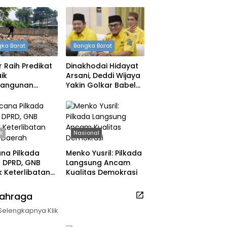
ka Barat
Bangka Barat
 Raih Predikat
Dinakhodai Hidayat
ik
Arsani, Deddi Wijaya
angunan
Yakin Golkar Babel
h, DPRD: Tak
Bangkit
 Berpuas Diri
ik
Nasional
na Pilkada
Menko Yusril: Pilkada
ih DPRD, GNB
Langsung Ancam
 Keterlibatan
Kualitas Demokrasi
k Daerah
lahraga
Selengkapnya Klik