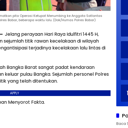
sematkan pita Operasi Ketupat Menumbing ke Anggota Satlantas
lres Babar, beberapa waktu lalu. (Dok/Humas Polres Babar)
 —
Jelang perayaan Hari Raya Idulfitri 1445 H,
 sejumlah titik rawan kecelakaan di wilayah
gantisipasi terjadinya kecelakaan lalu lintas di
yah Bangka Barat sangat padat kendaraan
 keluar pulau Bangka. Sejumlah personel Polres
tik yang telah ditentukan.
APPLY
an Menyorot Fakta.
Po
Baca 