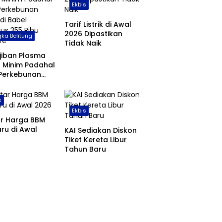
Ekbis
Tarif Listrik di Awal
2026 Dipastikan
ka Belitung
Tidak Naik
jiban Plasma
 Minim Padahal
 Perkebunan
 di Babel
us 355 Ribu
s
are
Ekbis
ar Harga BBM
ru di Awal
KAI Sediakan Diskon
Tiket Kereta Libur
Tahun Baru