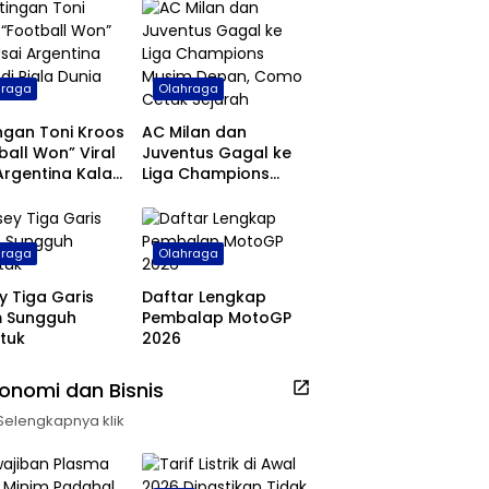
hraga
Olahraga
ngan Toni Kroos
AC Milan dan
ball Won” Viral
Juventus Gagal ke
Argentina Kalah
Liga Champions
ala Dunia 2026
Musim Depan, Como
Cetak Sejarah
hraga
Olahraga
y Tiga Garis
Daftar Lengkap
m Sungguh
Pembalap MotoGP
tuk
2026
onomi dan Bisnis
Selengkapnya klik