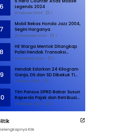
5 Hero Counter Atlas Mobile
6
Legends 2024
21 Februari 2024
1
Mobil Bekas Honda Jazz 2004,
7
Segini Harganya
26 November 2023
1
HE Warga Mentok Ditangkap
8
Polisi Hendak Transaksi
Narkoba di Kampung Tanjung
9 November 2023
1
Hendak Edarkan 24 Kilogram
9
Ganja, DS dan SD Dibekuk Tim
Gabungan
1 Februari 2024
1
Tim Pansus DPRD Babar Susun
10
Raperda Pajak dan Retribusi
Daerah, Harus Selesai Januari
24 Oktober 2023
1
2024
litik
Selengkapnya Klik