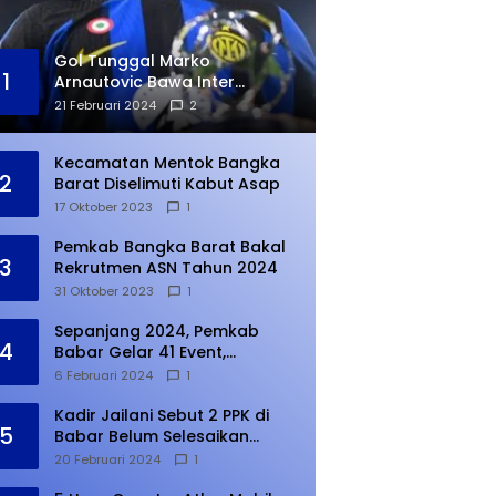
Gol Tunggal Marko
1
Arnautovic Bawa Inter
Ungguli Atletico Madrid
21 Februari 2024
2
Kecamatan Mentok Bangka
2
Barat Diselimuti Kabut Asap
17 Oktober 2023
1
Pemkab Bangka Barat Bakal
3
Rekrutmen ASN Tahun 2024
31 Oktober 2023
1
Sepanjang 2024, Pemkab
4
Babar Gelar 41 Event,
Meningkat dari Tahun Lalu
6 Februari 2024
1
Kadir Jailani Sebut 2 PPK di
5
Babar Belum Selesaikan
Rekapitulasi Penghitungan
20 Februari 2024
1
Suara