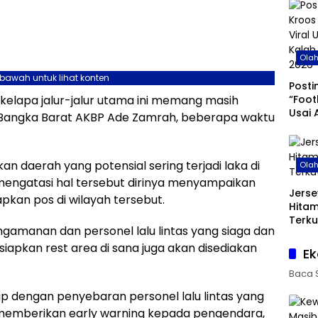
Ola
ebawah untuk lihat konten
Posti
“Foot
ri kelapa jalur-jalur utama ini memang masih
Usai 
res Bangka Barat AKBP Ade Zamrah, beberapa waktu
di Pi
an daerah yang potensial sering terjadi laka di
Ola
mengatasi hal tersebut dirinya menyampaikan
Jerse
pkan pos di wilayah tersebut.
Hita
Terku
ngamanan dan personel lalu lintas yang siaga dan
 siapkan rest area di sana juga akan disediakan
Ek
Baca 
p dengan penyebaran personel lalu lintas yang
a memberikan early warning kepada pengendara,