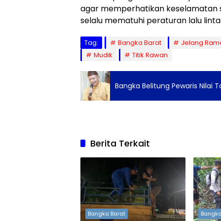
agar memperhatikan keselamatan sa
selalu mematuhi peraturan lalu linta
Tag:
Bangka Barat
Jelang Ram
Mudik
Titik Rawan
Bangka Belitung Pewaris Nilai T
Berita Terkait
Bangka Barat
Bangka