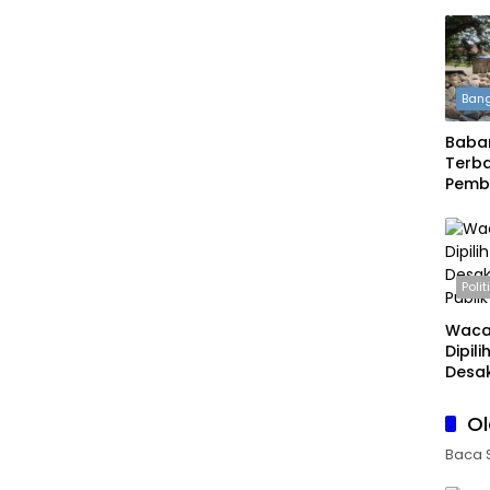
Bang
Babar
Terba
Pemb
Daera
Boleh
Polit
Waca
Dipil
Desak
Publi
O
Baca 