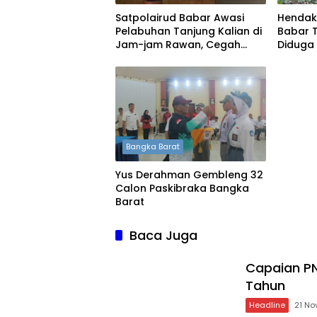
Satpolairud Babar Awasi
Hendak
Pelabuhan Tanjung Kalian di
Babar 
Jam-jam Rawan, Cegah
Diduga
Penyelundupan Timah
Bangka Barat
Yus Derahman Gembleng 32
Calon Paskibraka Bangka
Barat
Baca Juga
Capaian PN
Tahun
Headline
21 N