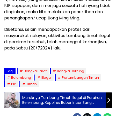
IUP siapapun, demi menjaga sesuatu hal nyang tidak
diinginkan, maka kita melakukan penertiban dan
penangkapan,” ucap Bong Ming Ming.
Diketahui, selain mendapatkan protes dari
masyarakat nelayan, aktivitas tambang timah ilegal
di perairan tersebut, telah merenggut korban jiwa,
pada Sabtu (20/72024) lalu.
Tag:
Bangka Barat
Bangka Belitung
Belembang
Illegal
Pertambangan Timah
PIP
Timah
Maraknya Tambang Timah Ilegal di Perairan
Belembang, Kapolres Babar Incar Sang
Kolektor