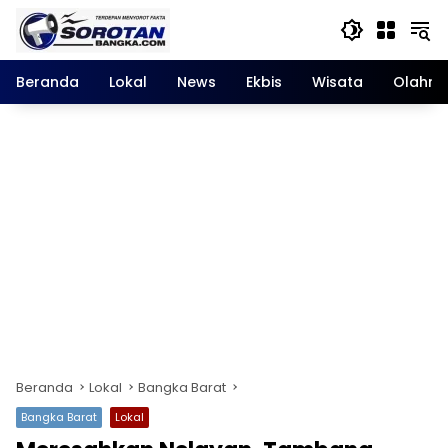
Langsung
ke
konten
Beranda
Lokal
News
Ekbis
Wisata
Olahra
Beranda
Lokal
Bangka Barat
Bangka Barat
Lokal