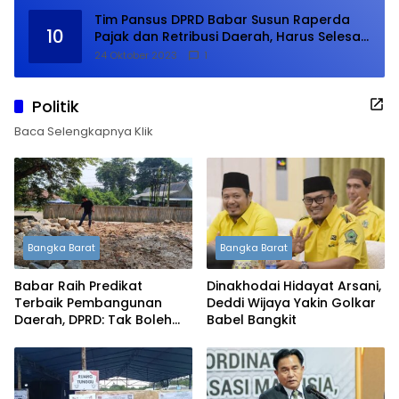
Tim Pansus DPRD Babar Susun Raperda
10
Pajak dan Retribusi Daerah, Harus Selesai
Januari 2024
24 Oktober 2023
1
Politik
Baca Selengkapnya Klik
Bangka Barat
Bangka Barat
Babar Raih Predikat
Dinakhodai Hidayat Arsani,
Terbaik Pembangunan
Deddi Wijaya Yakin Golkar
Daerah, DPRD: Tak Boleh
Babel Bangkit
Berpuas Diri