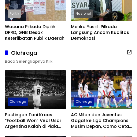
Politik
Nasional
Wacana Pilkada Dipilih
Menko Yusril: Pilkada
DPRD, GNB Desak
Langsung Ancam Kualitas
Keterlibatan Publik Daerah
Demokrasi
Olahraga
Baca Selengkapnya Klik
Olahraga
Olahraga
Postingan Toni Kroos
AC Milan dan Juventus
“Football Won” Viral Usai
Gagal ke Liga Champions
Argentina Kalah di Piala
Musim Depan, Como Cetak
Dunia 2026
Sejarah