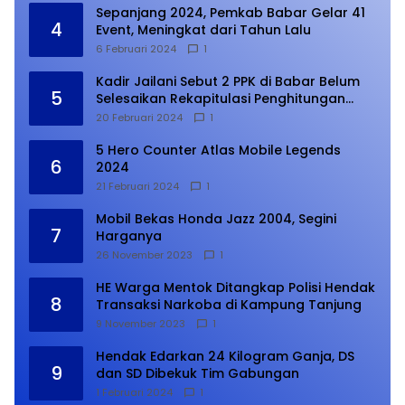
Sepanjang 2024, Pemkab Babar Gelar 41
4
Event, Meningkat dari Tahun Lalu
6 Februari 2024
1
Kadir Jailani Sebut 2 PPK di Babar Belum
5
Selesaikan Rekapitulasi Penghitungan
Suara
20 Februari 2024
1
5 Hero Counter Atlas Mobile Legends
6
2024
21 Februari 2024
1
Mobil Bekas Honda Jazz 2004, Segini
7
Harganya
26 November 2023
1
HE Warga Mentok Ditangkap Polisi Hendak
8
Transaksi Narkoba di Kampung Tanjung
9 November 2023
1
Hendak Edarkan 24 Kilogram Ganja, DS
9
dan SD Dibekuk Tim Gabungan
1 Februari 2024
1