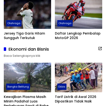
Olahraga
Olahraga
Jersey Tiga Garis Hitam
Daftar Lengkap Pembalap
Sungguh Terkutuk
MotoGP 2026
Ekonomi dan Bisnis
Baca Selengkapnya klik
Bangka Belitung
Ekbis
Kewajiban Plasma Masih
Tarif Listrik di Awal 2026
Minim Padahal Luas
Dipastikan Tidak Naik
Perkebunan Sawit di Babel