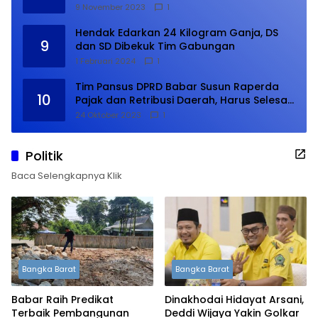
9 November 2023
1
Hendak Edarkan 24 Kilogram Ganja, DS
9
dan SD Dibekuk Tim Gabungan
1 Februari 2024
1
Tim Pansus DPRD Babar Susun Raperda
10
Pajak dan Retribusi Daerah, Harus Selesai
Januari 2024
24 Oktober 2023
1
Politik
Baca Selengkapnya Klik
Bangka Barat
Bangka Barat
Babar Raih Predikat
Dinakhodai Hidayat Arsani,
Terbaik Pembangunan
Deddi Wijaya Yakin Golkar