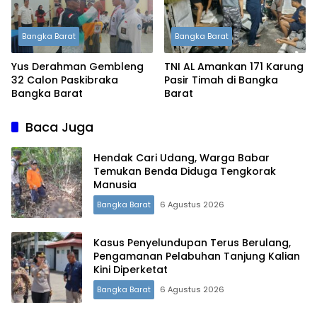
Bangka Barat
Bangka Barat
Yus Derahman Gembleng
TNI AL Amankan 171 Karung
32 Calon Paskibraka
Pasir Timah di Bangka
Bangka Barat
Barat
Baca Juga
Hendak Cari Udang, Warga Babar
Temukan Benda Diduga Tengkorak
Manusia
Bangka Barat
6 Agustus 2026
Kasus Penyelundupan Terus Berulang,
Pengamanan Pelabuhan Tanjung Kalian
Kini Diperketat
Terdepan Menyorot Fakta.
Bangka Barat
6 Agustus 2026