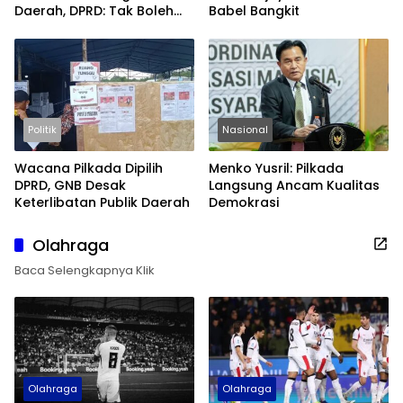
Daerah, DPRD: Tak Boleh
Babel Bangkit
Berpuas Diri
Politik
Nasional
Wacana Pilkada Dipilih
Menko Yusril: Pilkada
DPRD, GNB Desak
Langsung Ancam Kualitas
Keterlibatan Publik Daerah
Demokrasi
Olahraga
Baca Selengkapnya Klik
Olahraga
Olahraga