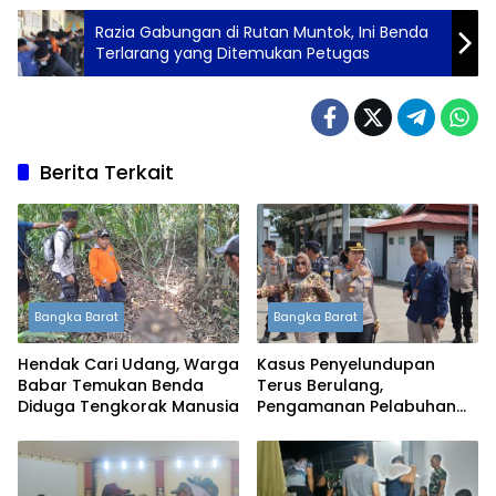
Razia Gabungan di Rutan Muntok, Ini Benda
Terlarang yang Ditemukan Petugas
Berita Terkait
Bangka Barat
Bangka Barat
Hendak Cari Udang, Warga
Kasus Penyelundupan
Babar Temukan Benda
Terus Berulang,
Diduga Tengkorak Manusia
Pengamanan Pelabuhan
Tanjung Kalian Kini
Diperketat