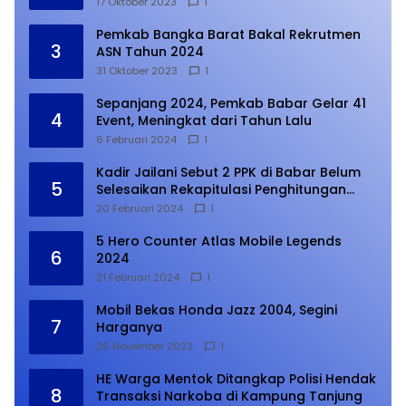
17 Oktober 2023
1
Pemkab Bangka Barat Bakal Rekrutmen
3
ASN Tahun 2024
31 Oktober 2023
1
Sepanjang 2024, Pemkab Babar Gelar 41
4
Event, Meningkat dari Tahun Lalu
6 Februari 2024
1
Kadir Jailani Sebut 2 PPK di Babar Belum
5
Selesaikan Rekapitulasi Penghitungan
Suara
20 Februari 2024
1
5 Hero Counter Atlas Mobile Legends
6
2024
21 Februari 2024
1
Mobil Bekas Honda Jazz 2004, Segini
7
Harganya
26 November 2023
1
HE Warga Mentok Ditangkap Polisi Hendak
8
Transaksi Narkoba di Kampung Tanjung