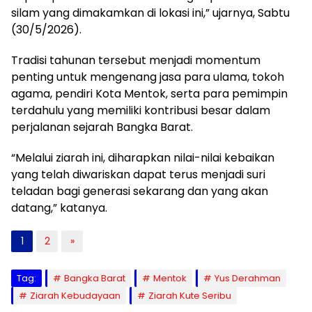
silam yang dimakamkan di lokasi ini,” ujarnya, Sabtu
(30/5/2026).
Tradisi tahunan tersebut menjadi momentum
penting untuk mengenang jasa para ulama, tokoh
agama, pendiri Kota Mentok, serta para pemimpin
terdahulu yang memiliki kontribusi besar dalam
perjalanan sejarah Bangka Barat.
“Melalui ziarah ini, diharapkan nilai-nilai kebaikan
yang telah diwariskan dapat terus menjadi suri
teladan bagi generasi sekarang dan yang akan
datang,” katanya.
1
2
»
Tag:
Bangka Barat
Mentok
Yus Derahman
Ziarah Kebudayaan
Ziarah Kute Seribu