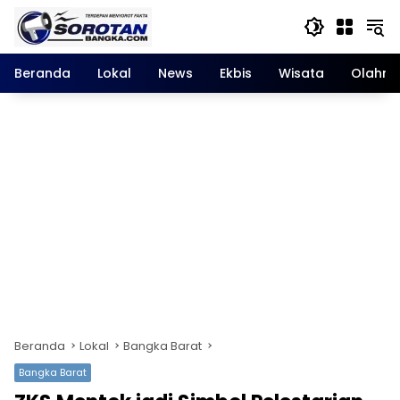
Langsung
ke
konten
Beranda
Lokal
News
Ekbis
Wisata
Olahra
Beranda
Lokal
Bangka Barat
Bangka Barat