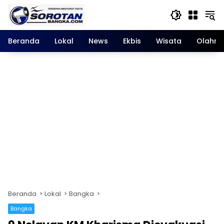
Langsung
ke
konten
Beranda
Lokal
News
Ekbis
Wisata
Olahra
Beranda
Lokal
Bangka
Bangka