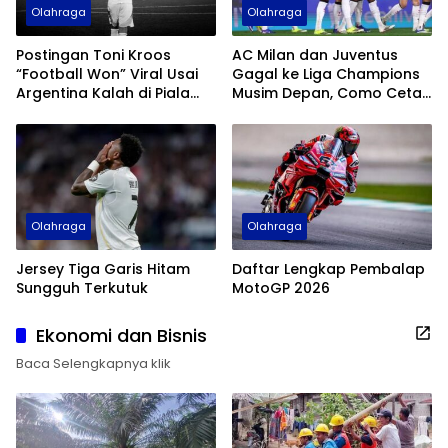
Olahraga
Olahraga
Postingan Toni Kroos
AC Milan dan Juventus
“Football Won” Viral Usai
Gagal ke Liga Champions
Argentina Kalah di Piala
Musim Depan, Como Cetak
Dunia 2026
Sejarah
Olahraga
Olahraga
Jersey Tiga Garis Hitam
Daftar Lengkap Pembalap
Sungguh Terkutuk
MotoGP 2026
Ekonomi dan Bisnis
Baca Selengkapnya klik