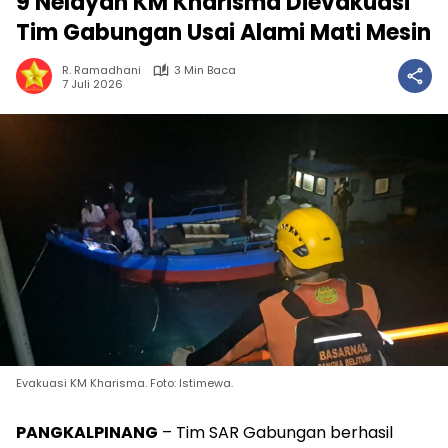
9 Nelayan KM Kharisma Dievakuasi
Tim Gabungan Usai Alami Mati Mesin
R. Ramadhani
3 Min Baca
7 Juli 2026
Evakuasi KM Kharisma. Foto: Istimewa.
PANGKALPINANG
– Tim SAR Gabungan berhasil