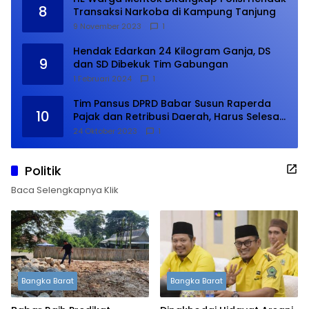
8
Transaksi Narkoba di Kampung Tanjung
9 November 2023
1
Hendak Edarkan 24 Kilogram Ganja, DS
9
dan SD Dibekuk Tim Gabungan
1 Februari 2024
1
Tim Pansus DPRD Babar Susun Raperda
10
Pajak dan Retribusi Daerah, Harus Selesai
Januari 2024
24 Oktober 2023
1
Politik
Baca Selengkapnya Klik
Bangka Barat
Bangka Barat