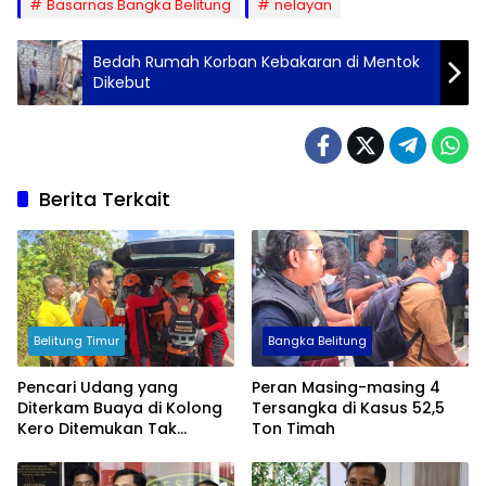
Basarnas Bangka Belitung
nelayan
Bedah Rumah Korban Kebakaran di Mentok
Dikebut
Berita Terkait
Belitung Timur
Bangka Belitung
Pencari Udang yang
Peran Masing-masing 4
Diterkam Buaya di Kolong
Tersangka di Kasus 52,5
Kero Ditemukan Tak
Ton Timah
Bernyawa