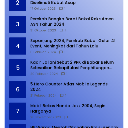
2
Diselimuti Kabut Asap
17 Oktober 2023
1
Pemkab Bangka Barat Bakal Rekrutmen
3
ASN Tahun 2024
31 Oktober 2023
1
Sepanjang 2024, Pemkab Babar Gelar 41
4
Event, Meningkat dari Tahun Lalu
6 Februari 2024
1
Kadir Jailani Sebut 2 PPK di Babar Belum
5
Selesaikan Rekapitulasi Penghitungan
Suara
20 Februari 2024
1
5 Hero Counter Atlas Mobile Legends
6
2024
21 Februari 2024
1
Mobil Bekas Honda Jazz 2004, Segini
7
Harganya
26 November 2023
1
HE Warga Mentok Ditangkap Polisi Hendak