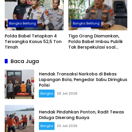
Bangka Belitung
Bangka Belitung
Polda Babel Tetapkan 4
Tiga Orang Diamankan,
Tersangka Kasus 52,5 Ton
Polda Babel Imbau Publik
Timah
Tak Berspekulasi soal
Kasus 53 Ton Timah
Baca Juga
Hendak Transaksi Narkoba di Bekas
Lapangan Bola, Pengedar Sabu Diringkus
Polisi
Bangka
26 Juli 2026
Hendak Pindahkan Ponton, Radit Tewas
Diduga Diserang Buaya
Terdepan Menyorot Fakta.
Bangka
20 Juli 2026