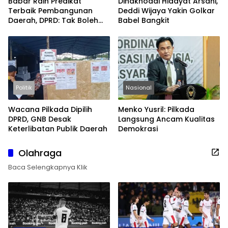
Babar Raih Predikat
Dinakhodai Hidayat Arsani,
Terbaik Pembangunan
Deddi Wijaya Yakin Golkar
Daerah, DPRD: Tak Boleh
Babel Bangkit
Berpuas Diri
Politik
Nasional
Wacana Pilkada Dipilih
Menko Yusril: Pilkada
DPRD, GNB Desak
Langsung Ancam Kualitas
Keterlibatan Publik Daerah
Demokrasi
Olahraga
Baca Selengkapnya Klik