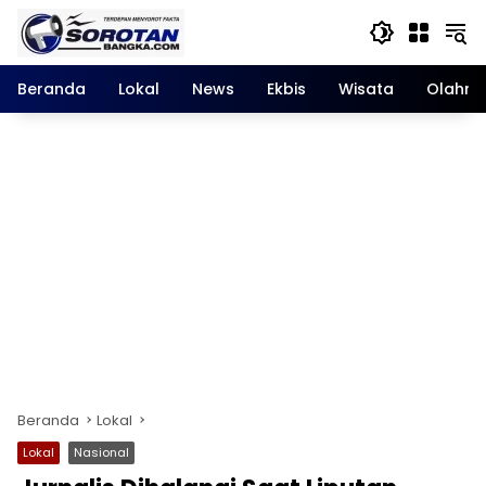
Langsung
ke
konten
Beranda
Lokal
News
Ekbis
Wisata
Olahra
Beranda
Lokal
Lokal
Nasional