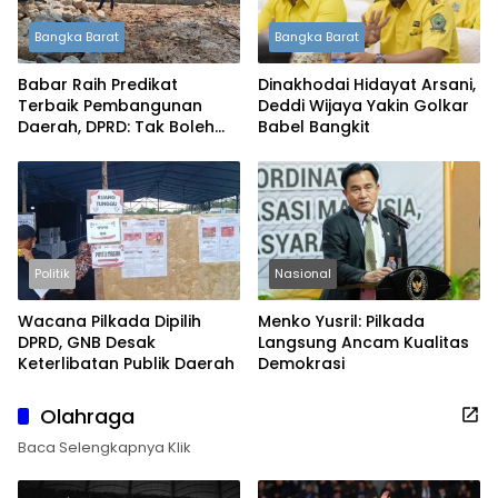
Bangka Barat
Bangka Barat
Babar Raih Predikat
Dinakhodai Hidayat Arsani,
Terbaik Pembangunan
Deddi Wijaya Yakin Golkar
Daerah, DPRD: Tak Boleh
Babel Bangkit
Berpuas Diri
Politik
Nasional
Wacana Pilkada Dipilih
Menko Yusril: Pilkada
DPRD, GNB Desak
Langsung Ancam Kualitas
Keterlibatan Publik Daerah
Demokrasi
Olahraga
Baca Selengkapnya Klik