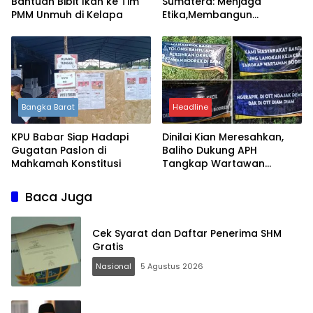
Bantuan Bibit Ikan ke Tim
Sumatera: Menjaga
PMM Unmuh di Kelapa
Etika,Membangun
Integritas
Bangka Barat
Headline
KPU Babar Siap Hadapi
Dinilai Kian Meresahkan,
Gugatan Paslon di
Baliho Dukung APH
Mahkamah Konstitusi
Tangkap Wartawan
Bodrex Ramai di
Pangkalpinang
Baca Juga
Cek Syarat dan Daftar Penerima SHM
Gratis
Nasional
5 Agustus 2026