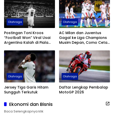
Olahraga
Olahraga
Postingan Toni Kroos
AC Milan dan Juventus
“Football Won” Viral Usai
Gagal ke Liga Champions
Argentina Kalah di Piala
Musim Depan, Como Cetak
Dunia 2026
Sejarah
Olahraga
Olahraga
Jersey Tiga Garis Hitam
Daftar Lengkap Pembalap
Sungguh Terkutuk
MotoGP 2026
Ekonomi dan Bisnis
Baca Selengkapnya klik