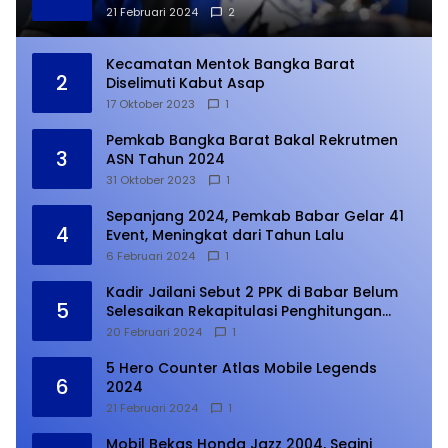
21 Februari 2024
2
Kecamatan Mentok Bangka Barat
2
Diselimuti Kabut Asap
17 Oktober 2023
1
Pemkab Bangka Barat Bakal Rekrutmen
3
ASN Tahun 2024
31 Oktober 2023
1
Sepanjang 2024, Pemkab Babar Gelar 41
4
Event, Meningkat dari Tahun Lalu
6 Februari 2024
1
Kadir Jailani Sebut 2 PPK di Babar Belum
5
Selesaikan Rekapitulasi Penghitungan
Suara
20 Februari 2024
1
5 Hero Counter Atlas Mobile Legends
6
2024
21 Februari 2024
1
Mobil Bekas Honda Jazz 2004, Segini