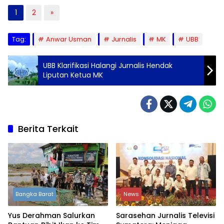
1
2
»
Tag:
Anwar Usman
Jurnalis
MK
UBB
UBB Klarifikasi Halangi Jurnalis Hendak
Liputan Ketua MK
Berita Terkait
Bangka Barat
News
Yus Derahman Salurkan
Sarasehan Jurnalis Televisi