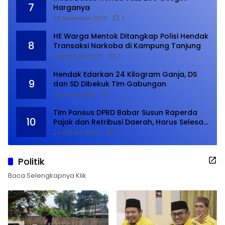
7
Harganya
26 November 2023
1
HE Warga Mentok Ditangkap Polisi Hendak
8
Transaksi Narkoba di Kampung Tanjung
9 November 2023
1
Hendak Edarkan 24 Kilogram Ganja, DS
9
dan SD Dibekuk Tim Gabungan
1 Februari 2024
1
Tim Pansus DPRD Babar Susun Raperda
10
Pajak dan Retribusi Daerah, Harus Selesai
Januari 2024
24 Oktober 2023
1
Politik
Baca Selengkapnya Klik