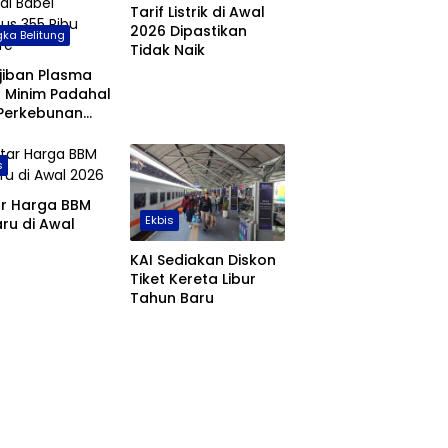
Tarif Listrik di Awal
2026 Dipastikan
ka Belitung
Tidak Naik
jiban Plasma
 Minim Padahal
 Perkebunan
 di Babel
us 355 Ribu
s
are
ar Harga BBM
Ekbis
ru di Awal
KAI Sediakan Diskon
Tiket Kereta Libur
Tahun Baru