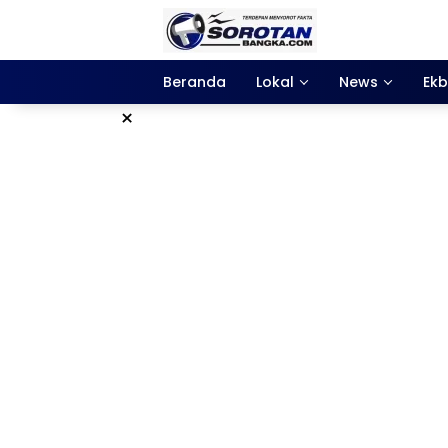
Langsung
ke
konten
Beranda
Lokal
News
Ekb
×