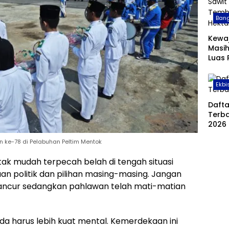
Bang
Kewa
Masih
Luas
Sawit
Temb
Ekbi
Hekt
Daft
Terba
2026
 ke-78 di Pelabuhan Peltim Mentok
ak mudah terpecah belah di tengah situasi
daan politik dan pilihan masing-masing. Jangan
 hancur sedangkan pahlawan telah mati-matian
da harus lebih kuat mental. Kemerdekaan ini