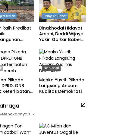
ka Barat
Bangka Barat
 Raih Predikat
Dinakhodai Hidayat
ik
Arsani, Deddi Wijaya
angunan
Yakin Golkar Babel
h, DPRD: Tak
Bangkit
 Berpuas Diri
ik
Nasional
na Pilkada
Menko Yusril: Pilkada
ih DPRD, GNB
Langsung Ancam
 Keterlibatan
Kualitas Demokrasi
k Daerah
lahraga
Selengkapnya Klik