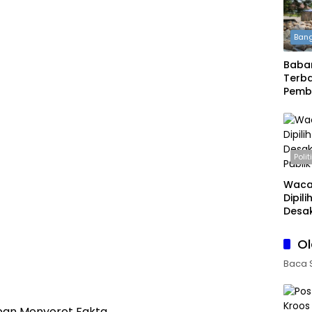
Bang
Babar
Terba
Pemb
Daera
Boleh
Polit
Waca
Dipil
Desak
Publi
O
Baca 
an Menyorot Fakta.