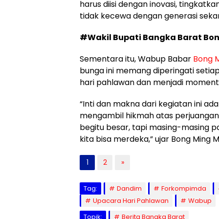
harus diisi dengan inovasi, tingkat
tidak kecewa dengan generasi sekar
#Wakil Bupati Bangka Barat Bo
Sementara itu, Wabup Babar
Bong M
bunga ini memang diperingati setia
hari pahlawan dan menjadi momen
“Inti dan makna dari kegiatan ini 
mengambil hikmah atas perjuangan
begitu besar, tapi masing-masing 
kita bisa merdeka,” ujar Bong Ming M
1
2
»
Tag:
Dandim
Forkompimda
Upacara Hari Pahlawan
Wabup
Topik:
Berita Bangka Barat