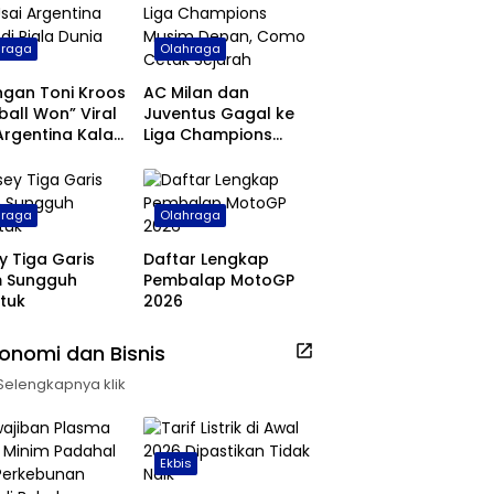
hraga
Olahraga
ngan Toni Kroos
AC Milan dan
ball Won” Viral
Juventus Gagal ke
Argentina Kalah
Liga Champions
ala Dunia 2026
Musim Depan, Como
Cetak Sejarah
hraga
Olahraga
y Tiga Garis
Daftar Lengkap
m Sungguh
Pembalap MotoGP
tuk
2026
onomi dan Bisnis
Selengkapnya klik
Ekbis