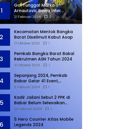
Gol Tunggal Marko
1
Arnautovic Bawa Inter
Ungguli Atletico Madrid
21 Februari 2024
2
Kecamatan Mentok Bangka
2
Barat Diselimuti Kabut Asap
17 Oktober 2023
1
Pemkab Bangka Barat Bakal
3
Rekrutmen ASN Tahun 2024
31 Oktober 2023
1
Sepanjang 2024, Pemkab
4
Babar Gelar 41 Event,
Meningkat dari Tahun Lalu
6 Februari 2024
1
Kadir Jailani Sebut 2 PPK di
5
Babar Belum Selesaikan
Rekapitulasi Penghitungan
20 Februari 2024
1
Suara
5 Hero Counter Atlas Mobile
6
Legends 2024