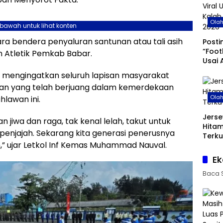
Ola
ebawah untuk lihat konten
ara bendera penyaluran santunan atau tali asih
Posti
“Foot
n Atletik Pemkab Babar.
Usai 
di Pi
 mengingatkan seluruh lapisan masyarakat
an yang telah berjuang dalam kemerdekaan
Ola
lawan ini.
Jerse
 jiwa dan raga, tak kenal lelah, takut untuk
Hita
enjajah. Sekarang kita generasi penerusnya
Terku
” ujar Letkol Inf Kemas Muhammad Nauval.
Ek
Baca 